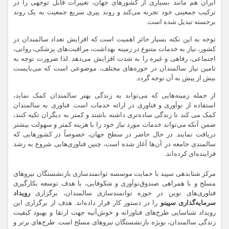
ایران هم مانند بسیاری از کشورهای جهان، تغییرات قابل توجهی را در
ترکیب جمعیتی خود تجربه می‌کند و روند پیری سریع جمعیت به یک روند
برجسته تبدیل شده است.
توجه به این نکته بسیار حائز اهمیت است که افزایش تعداد سالمندان در
کشور، نیاز به خدمات متنوع در زمینه بهداشت، مراقبت‌های پزشکی، روانی،
اجتماعی، رفاهی و غیره را به شدت افزایش می‌دهد .لذا ضرورت توجه به
تامین نیاز سالمندان در حوزه‌های مختلف، موضوعی است که می‌بایست
بیش از پیش به آن توجه گردد.
از جمله زمینه‌هایی که می‌تواند به زندگی بهتر سالمندان کمک نماید،
استفاده از نوآوری و فناوری در ارائه خدمات است. فناوری به سالمندان
کمک می کند تا زندگی ساده‌تری داشته باشند و کمتر به دیگران تکیه کنند،
ضمن آنکه می‌تواند خدمات مورد نیاز خود را با هزینه کمتر و سهولت بیشتر
دریافت نمایند. در حال حاضر در سطح جهان، خصوصاً در کشورهایی که
سالمندی جامعه در آن‌ها آغاز شده است، چنین فناوری‌هایی شروع به رشد
فزاینده‌ای کرده‌اند.
مرکز شتابدهی سپید با حمایت موسسه توانمندسازی بازنشستگان نیروهای
مسلح و با همراهی صندوق
نوآوری و شکوفایی
، با هدف توسعه بکارگیری
فناوری‌های نوین در حوزه توانمندسازی سالمندان، برگزاری
رویداد
سرمایه‌گذاری سپینو
را در دستور کار قرار داد‌ه‌اند. هدف از برگزاری این
رویداد شناسایی طرح‌های فناورانه و خوش‌آتیه جهت ارتقا و بهبود کیفیت
زندگی سالمندان، بویژه بازنشستگان نیروهای مسلح است. طرح‌های برتر و