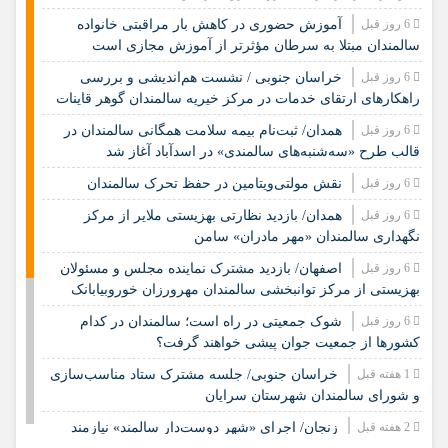
6 روز قبل
آموزش حضوری در کاهش بار مراقبتی خانواده
سالمندان مبتلا به سرطان مؤثرتر از آموزش مجازی است
6 روز قبل
خراسان جنوبی / نشست هم‌اندیشی و بررسی
راهکارهای ارتقای خدمات در مرکز خیریه سالمندان گوهر قاینات
6 روز قبل
همدان/ ثبت‌نام بیمه سلامت همگانی سالمندان در
قالب طرح «سه‌شنبه‌های سالمندی» در اسدآباد آغاز شد
6 روز قبل
نقش مولتی‌ویتامین در حفظ تحرک سالمندان
6 روز قبل
همدان/ بازدید نظارتی بهزیستی ملایر از مرکز
نگهداری سالمندان «مهر مادران» سامن
6 روز قبل
اصفهان/ بازدید مشترک نماینده مجلس و مسئولان
بهزیستی از مرکز توانبخشی سالمندان مهرورزان خوروبیابانک
6 روز قبل
شوک جمعیتی در راه است؛ سالمندان در کدام
کشورها از جمعیت جوان پیشی خواهند گرفت؟
1 هفته قبل
خراسان جنوبی/ جلسه مشترک ستاد مناسب‌سازی
و شورای سالمندان شهرستان سرایان
2 هفته قبل
زنجان/ اجرای «شهر دوست‌دار سالمند» نیازمند