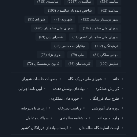
سالمند
(534)
سالمندان
(2247)
سالمندی
(715)
سلامت
(62)
شاخص دیده بان سالمندی
(103)
شهر دوستدار سالمند
(122)
شهروند
(71)
شورای
(91)
شورای ملی سالمند
(107)
شورای ملی سالمندان
(428)
شورای ملی سالمندان کشور
(81)
عصرایرانیان
(69)
فرهیختگان
(112)
مبتلایان به دمانس
(95)
مجتبی سلگی
(81)
ملی
(79)
نحوی نژاد
(75)
همایش
(100)
کارشناسان
(66)
کانون بازنشستگان
(72)
خانه
شورای ملی در یک نگاه
مصوبات جلسات شورای
گزارش عملکرد
نهادهای پوشش دهنده
آیین نامه اجرایی
طرح بنیاد فرزانگان
حوزه های عملکردی
دوره های آموزشی
ریاست دبیرخانه
ارتباط با دبیرخانه
چارت دبیرخانه
دانشنامه سالمندی
سوالات متداول
لیست آسایشگاه سالمندان
لیست بنیادهای فرزانگان کشور