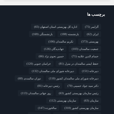
مشارکت همه دستگاه‌هاست
2 هفته قبل
نشست تخصصی مدل جامعه‌محور تقویت جوامع
محلی و مشارکت اجتماعی
برچسب ها
2 هفته قبل
چشم‌انداز راهبردی صندوق جمعیت ملل متحد در
آلزایمر
(75)
اداره کل بهزیستی استان اصفهان
(65)
مورد چگونگی مشارکت رویکردهای جامعه‌محور در سالمندی سالم
ایران
(62)
بازنشسته
(188)
بازنشستگی
(169)
2 هفته قبل
فارس/ سه‌گانه افتتاح مراکز سالمندان در هفته
بهزیستی؛ پاسداشت مقام مادربزرگ‌ها و پدربزرگ‌ها
بهزیستی
(373)
تکریم سالمندان
(106)
جمعیت سالمندان
(103)
جهاندیدگان
(126)
حسام الدین علامه
(71)
حسین نحوی نژاد
(66)
حفظ ایمنی سالمندان در منزل
(81)
خراسان جنوبی
(120)
دبیرخانه
(151)
دبیرخانه شورای ملی سالمندان
(132)
دبیرخانه شورای ملی سالمندان کشور
(110)
دوران سالمندی
(68)
دکتر سید جواد حسینی
(70)
رئیس دبیرخانه
(81)
رئیس سازمان بهزیستی کشور
(63)
روز جهانی سالمندان
(113)
سازمان
(63)
سازمان بهزیستی
(112)
سازمان بهزیستی کشور
(310)
سالخورده
(147)