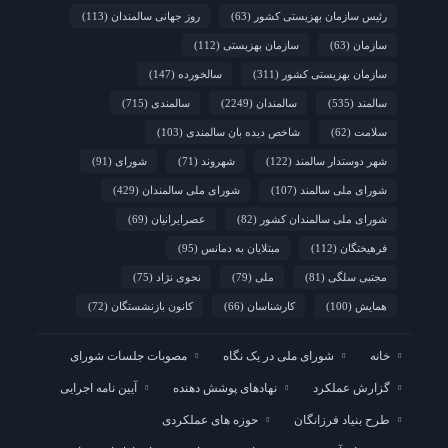
رئیس سازمان بهزیستی کشور
(63)
روز جهانی سالمندان
(113)
سازمان
(63)
سازمان بهزیستی
(112)
سازمان بهزیستی کشور
(311)
سالخورده
(147)
سالمند
(535)
سالمندان
(2249)
سالمندی
(715)
سلامت
(62)
شاخص دیده بان سالمندی
(103)
شهر دوستدار سالمند
(122)
شهروند
(71)
شورای
(91)
شورای ملی سالمند
(107)
شورای ملی سالمندان
(429)
شورای ملی سالمندان کشور
(82)
عصرایرانیان
(69)
فرهیختگان
(112)
مبتلایان به دمانس
(95)
مجتبی سلگی
(81)
ملی
(79)
نحوی نژاد
(75)
همایش
(100)
کارشناسان
(66)
کانون بازنشستگان
(72)
خانه
شورای ملی در یک نگاه
مصوبات جلسات شورای
گزارش عملکرد
نهادهای پوشش دهنده
آیین نامه اجرایی
طرح بنیاد فرزانگان
حوزه های عملکردی