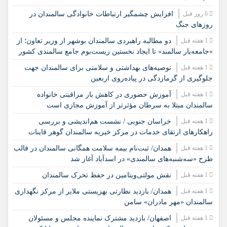
6 روز قبل
افزایش چشمگیر ارتباطات خانوادگی سالمندان در
روزهای جنگ
1 هفته قبل
دو مطالبه راهبردی سالمندان بوشهر از وزیر تعاون؛ از
«جامعه‌یار سالمند» تا ایجاد نخستین زیست‌بوم جامع سالمندی کشور
1 هفته قبل
️توصیه‌های بهداشتی و سلامتی برای سالمندان جهت
جلوگیری از گرمازدگی در پیاده‌روی اربعین
1 هفته قبل
آموزش حضوری در کاهش بار مراقبتی خانواده
سالمندان مبتلا به سرطان مؤثرتر از آموزش مجازی است
1 هفته قبل
خراسان جنوبی / نشست هم‌اندیشی و بررسی
راهکارهای ارتقای خدمات در مرکز خیریه سالمندان گوهر قاینات
1 هفته قبل
همدان/ ثبت‌نام بیمه سلامت همگانی سالمندان در قالب
طرح «سه‌شنبه‌های سالمندی» در اسدآباد آغاز شد
1 هفته قبل
نقش مولتی‌ویتامین در حفظ تحرک سالمندان
1 هفته قبل
همدان/ بازدید نظارتی بهزیستی ملایر از مرکز نگهداری
سالمندان «مهر مادران» سامن
1 هفته قبل
اصفهان/ بازدید مشترک نماینده مجلس و مسئولان