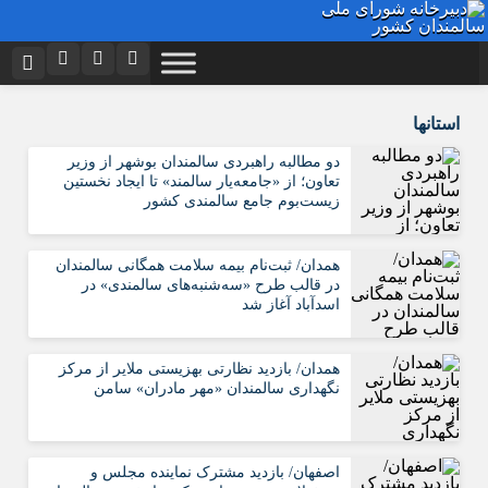
نام کاربری یا نشانی ایمیل
اینستاگرام
تلگرام
استانها
توییتر
ایتا
دو مطالبه راهبردی سالمندان بوشهر از وزیر
تعاون؛ از «جامعه‌یار سالمند» تا ایجاد نخستین
رمز عبور
آپارات
اپلیکیشن
زیست‌بوم جامع سالمندی کشور
همدان/ ثبت‌نام بیمه سلامت همگانی سالمندان
مرا به خاطر بسپار
در قالب طرح «سه‌شنبه‌های سالمندی» در
اسدآباد آغاز شد
همدان/ بازدید نظارتی بهزیستی ملایر از مرکز
نگهداری سالمندان «مهر مادران» سامن
اصفهان/ بازدید مشترک نماینده مجلس و