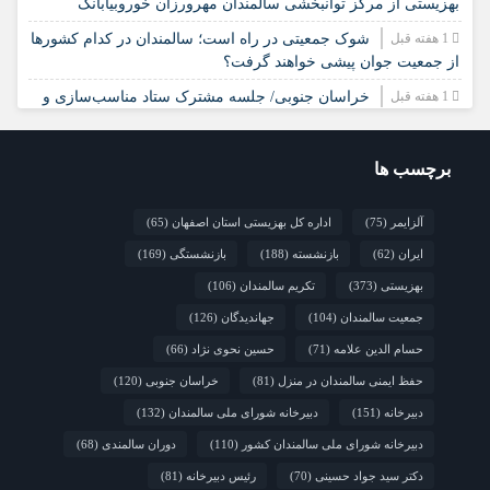
بهزیستی از مرکز توانبخشی سالمندان مهرورزان خوروبیابانک
1 هفته قبل
شوک جمعیتی در راه است؛ سالمندان در کدام کشورها
از جمعیت جوان پیشی خواهند گرفت؟
1 هفته قبل
خراسان جنوبی/ جلسه مشترک ستاد مناسب‌سازی و
شورای سالمندان شهرستان سرایان
2 هفته قبل
زنجان/ اجرای «شهر دوست‌دار سالمند» نیازمند
برچسب ها
مشارکت همه دستگاه‌هاست
2 هفته قبل
نشست تخصصی مدل جامعه‌محور تقویت جوامع محلی
آلزایمر
(75)
اداره کل بهزیستی استان اصفهان
(65)
و مشارکت اجتماعی
ایران
(62)
بازنشسته
(188)
بازنشستگی
(169)
بهزیستی
(373)
تکریم سالمندان
(106)
جمعیت سالمندان
(104)
جهاندیدگان
(126)
حسام الدین علامه
(71)
حسین نحوی نژاد
(66)
حفظ ایمنی سالمندان در منزل
(81)
خراسان جنوبی
(120)
دبیرخانه
(151)
دبیرخانه شورای ملی سالمندان
(132)
دبیرخانه شورای ملی سالمندان کشور
(110)
دوران سالمندی
(68)
دکتر سید جواد حسینی
(70)
رئیس دبیرخانه
(81)