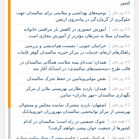
کشور
6 روز قبل
️توصیه‌های بهداشتی و سلامتی برای سالمندان جهت
جلوگیری از گرمازدگی در پیاده‌روی اربعین
6 روز قبل
آموزش حضوری در کاهش بار مراقبتی خانواده
سالمندان مبتلا به سرطان مؤثرتر از آموزش مجازی است
6 روز قبل
خراسان جنوبی / نشست هم‌اندیشی و بررسی
راهکارهای ارتقای خدمات در مرکز خیریه سالمندان گوهر قاینات
6 روز قبل
همدان/ ثبت‌نام بیمه سلامت همگانی سالمندان در
قالب طرح «سه‌شنبه‌های سالمندی» در اسدآباد آغاز شد
6 روز قبل
نقش مولتی‌ویتامین در حفظ تحرک سالمندان
6 روز قبل
همدان/ بازدید نظارتی بهزیستی ملایر از مرکز
نگهداری سالمندان «مهر مادران» سامن
6 روز قبل
اصفهان/ بازدید مشترک نماینده مجلس و مسئولان
بهزیستی از مرکز توانبخشی سالمندان مهرورزان خوروبیابانک
1 هفته قبل
شوک جمعیتی در راه است؛ سالمندان در کدام
کشورها از جمعیت جوان پیشی خواهند گرفت؟
1 هفته قبل
خراسان جنوبی/ جلسه مشترک ستاد مناسب‌سازی