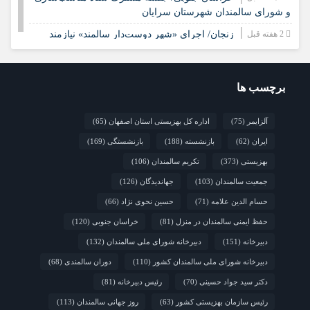
و شورای سالمندان شهرستان سرایان
2 هفته قبل
زنجان/ اجرای «شهر دوست‌دار سالمند» نیازمند
مشارکت همه دستگاه‌هاست
2 هفته قبل
نشست تخصصی مدل جامعه‌محور تقویت جوامع
محلی و مشارکت اجتماعی
برچسب ها
2 هفته قبل
چشم‌انداز راهبردی صندوق جمعیت ملل متحد در
آلزایمر
(75)
اداره کل بهزیستی استان اصفهان
(65)
مورد چگونگی مشارکت رویکردهای جامعه‌محور در سالمندی سالم
ایران
(62)
بازنشسته
(188)
بازنشستگی
(169)
2 هفته قبل
فارس/ سه‌گانه افتتاح مراکز سالمندان در هفته
بهزیستی؛ پاسداشت مقام مادربزرگ‌ها و پدربزرگ‌ها
بهزیستی
(373)
تکریم سالمندان
(106)
جمعیت سالمندان
(103)
جهاندیدگان
(126)
حسام الدین علامه
(71)
حسین نحوی نژاد
(66)
حفظ ایمنی سالمندان در منزل
(81)
خراسان جنوبی
(120)
دبیرخانه
(151)
دبیرخانه شورای ملی سالمندان
(132)
دبیرخانه شورای ملی سالمندان کشور
(110)
دوران سالمندی
(68)
دکتر سید جواد حسینی
(70)
رئیس دبیرخانه
(81)
رئیس سازمان بهزیستی کشور
(63)
روز جهانی سالمندان
(113)