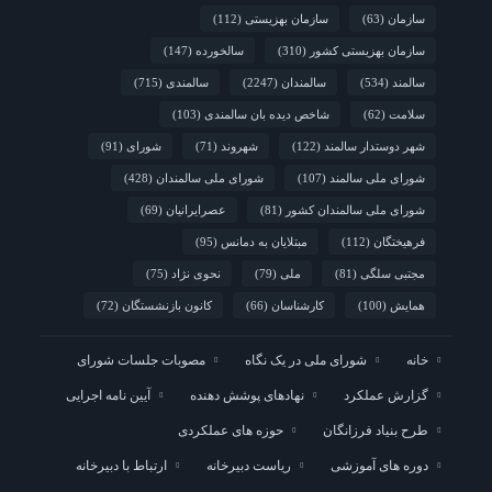
سازمان
(63)
سازمان بهزیستی
(112)
سازمان بهزیستی کشور
(310)
سالخورده
(147)
سالمند
(534)
سالمندان
(2247)
سالمندی
(715)
سلامت
(62)
شاخص دیده بان سالمندی
(103)
شهر دوستدار سالمند
(122)
شهروند
(71)
شورای
(91)
شورای ملی سالمند
(107)
شورای ملی سالمندان
(428)
شورای ملی سالمندان کشور
(81)
عصرایرانیان
(69)
فرهیختگان
(112)
مبتلایان به دمانس
(95)
مجتبی سلگی
(81)
ملی
(79)
نحوی نژاد
(75)
همایش
(100)
کارشناسان
(66)
کانون بازنشستگان
(72)
خانه
شورای ملی در یک نگاه
مصوبات جلسات شورای
گزارش عملکرد
نهادهای پوشش دهنده
آیین نامه اجرایی
طرح بنیاد فرزانگان
حوزه های عملکردی
دوره های آموزشی
ریاست دبیرخانه
ارتباط با دبیرخانه