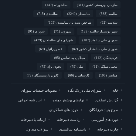
سازمان بهزیستی کشور
(311)
سالخورده
(147)
سالمند
(535)
سالمندان
(2249)
سالمندی
(715)
سلامت
(62)
شاخص دیده بان سالمندی
(103)
شهر دوستدار سالمند
(122)
شهروند
(71)
شورای
(91)
شورای ملی سالمند
(107)
شورای ملی سالمندان
(429)
شورای ملی سالمندان کشور
(82)
عصرایرانیان
(69)
فرهیختگان
(112)
مبتلایان به دمانس
(95)
مجتبی سلگی
(81)
ملی
(79)
نحوی نژاد
(75)
همایش
(100)
کارشناسان
(66)
کانون بازنشستگان
(72)
خانه
شورای ملی در یک نگاه
مصوبات جلسات شورای
گزارش عملکرد
نهادهای پوشش دهنده
آیین نامه اجرایی
طرح بنیاد فرزانگان
حوزه های عملکردی
دوره های آموزشی
ریاست دبیرخانه
ارتباط با دبیرخانه
چارت دبیرخانه
دانشنامه سالمندی
سوالات متداول