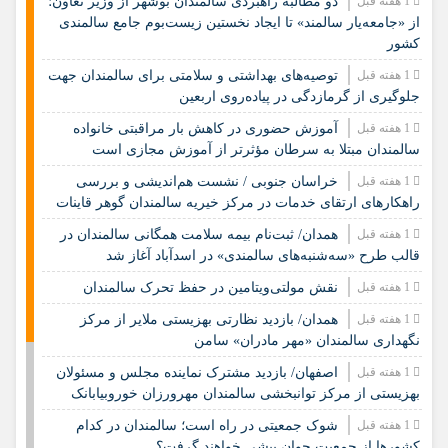
1 هفته قبل
دو مطالبه راهبردی سالمندان بوشهر از وزیر تعاون؛
از «جامعه‌یار سالمند» تا ایجاد نخستین زیست‌بوم جامع سالمندی
کشور
1 هفته قبل
️توصیه‌های بهداشتی و سلامتی برای سالمندان جهت
جلوگیری از گرمازدگی در پیاده‌روی اربعین
1 هفته قبل
آموزش حضوری در کاهش بار مراقبتی خانواده
سالمندان مبتلا به سرطان مؤثرتر از آموزش مجازی است
1 هفته قبل
خراسان جنوبی / نشست هم‌اندیشی و بررسی
راهکارهای ارتقای خدمات در مرکز خیریه سالمندان گوهر قاینات
1 هفته قبل
همدان/ ثبت‌نام بیمه سلامت همگانی سالمندان در
قالب طرح «سه‌شنبه‌های سالمندی» در اسدآباد آغاز شد
1 هفته قبل
نقش مولتی‌ویتامین در حفظ تحرک سالمندان
1 هفته قبل
همدان/ بازدید نظارتی بهزیستی ملایر از مرکز
نگهداری سالمندان «مهر مادران» سامن
1 هفته قبل
اصفهان/ بازدید مشترک نماینده مجلس و مسئولان
بهزیستی از مرکز توانبخشی سالمندان مهرورزان خوروبیابانک
1 هفته قبل
شوک جمعیتی در راه است؛ سالمندان در کدام
کشورها از جمعیت جوان پیشی خواهند گرفت؟