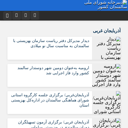
نام کاربری یا نشانی ایمیل
اینستاگرام
تلگرام
آذربایجان غربی
توییتر
ایتا
دیدار مدیرکل دفتر ریاست سازمان بهزیستی با
سالمندان به مناسبت سال نو میلادی
رمز عبور
آپارات
اپلیکیشن
ارومیه به‌عنوان دومین شهر دوستدار سالمند
مرا به خاطر بسپار
کشور وارد فاز اجرایی شد
آذربایجان‌غربی/ برگزاری جلسه کارگروه استانی
شورای هماهنگی سالمندان در اداره‌کل بهزیستی
استان
آذربایجان غربی/ برگزاری آزمون تسهیلگران
دوران سالمندی در بهزیستی سلماس