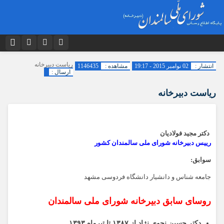
نام کاربری یا نشانی ایمیل
اینستاگرام
تلگرام
ریاست دبیرخانه
انتشار :
02 نوامبر 2015 - 19:17
مشاهده :
1146435
ارسال :
دیدگاه های ارسال شده توسط شما، پس از تایید توسط تیم مدیریت در وب
توییتر
ایتا
منتشر خواهد شد.
ریاست دبیرخانه
پیام هایی که حاوی تهمت یا افترا باشد منتشر نخواهد شد.
رمز عبور
آپارات
اپلیکیشن
پیام هایی که به غیر از زبان فارسی یا غیر مرتبط باشد منتشر نخواهد شد.
دکتر مجید فولادیان
مرا به خاطر بسپار
رییس دبیرخانه شورای ملی سالمندان کشور
سوابق:
جامعه شناس و دانشیار دانشگاه فردوسی مشهد
روسای سابق دبیرخانه شورای ملی سالمندان
دکتر حسین نحوی نژاد از ۱۳۸۷ تا تیرماه ۱۳۹۳