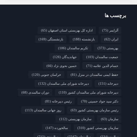
2 هفته قبل
نشست تخصصی مدل جامعه‌محور تقویت جوامع محلی
و مشارکت اجتماعی
برچسب ها
2 هفته قبل
چشم‌انداز راهبردی صندوق جمعیت ملل متحد در مورد
چگونگی مشارکت رویکردهای جامعه‌محور در سالمندی سالم
آلزایمر
(75)
اداره کل بهزیستی استان اصفهان
(65)
2 هفته قبل
فارس/ سه‌گانه افتتاح مراکز سالمندان در هفته
ایران
(62)
بازنشسته
(188)
بازنشستگی
(169)
بهزیستی؛ پاسداشت مقام مادربزرگ‌ها و پدربزرگ‌ها
بهزیستی
(373)
تکریم سالمندان
(106)
جمعیت سالمندان
(103)
جهاندیدگان
(126)
حسام الدین علامه
(71)
حسین نحوی نژاد
(66)
حفظ ایمنی سالمندان در منزل
(81)
خراسان جنوبی
(120)
دبیرخانه
(151)
دبیرخانه شورای ملی سالمندان
(132)
دبیرخانه شورای ملی سالمندان کشور
(110)
دوران سالمندی
(68)
دکتر سید جواد حسینی
(70)
رئیس دبیرخانه
(81)
رئیس سازمان بهزیستی کشور
(63)
روز جهانی سالمندان
(113)
سازمان
(63)
سازمان بهزیستی
(112)
سازمان بهزیستی کشور
(310)
سالخورده
(147)
سالمند
(534)
سالمندان
(2247)
سالمندی
(715)