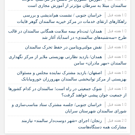
سالمندان مبتلا به سرطان مؤثرتر از آموزش مجازی است
1 هفته قبل
خراسان جنوبی / نشست هم‌اندیشی و بررسی
راهکارهای ارتقای خدمات در مرکز خیریه سالمندان گوهر قاینات
1 هفته قبل
همدان/ ثبت‌نام بیمه سلامت همگانی سالمندان در قالب
طرح «سه‌شنبه‌های سالمندی» در اسدآباد آغاز شد
1 هفته قبل
نقش مولتی‌ویتامین در حفظ تحرک سالمندان
1 هفته قبل
همدان/ بازدید نظارتی بهزیستی ملایر از مرکز نگهداری
سالمندان «مهر مادران» سامن
1 هفته قبل
اصفهان/ بازدید مشترک نماینده مجلس و مسئولان
بهزیستی از مرکز توانبخشی سالمندان مهرورزان خوروبیابانک
1 هفته قبل
شوک جمعیتی در راه است؛ سالمندان در کدام کشورها
از جمعیت جوان پیشی خواهند گرفت؟
1 هفته قبل
خراسان جنوبی/ جلسه مشترک ستاد مناسب‌سازی و
شورای سالمندان شهرستان سرایان
2 هفته قبل
زنجان/ اجرای «شهر دوست‌دار سالمند» نیازمند
مشارکت همه دستگاه‌هاست