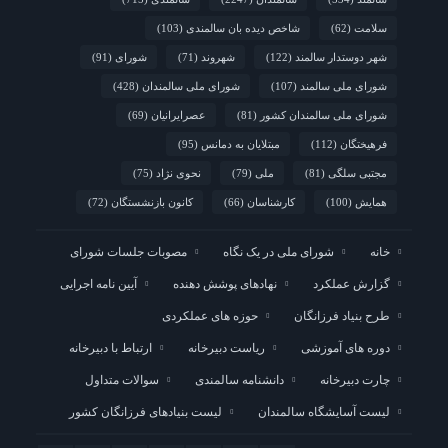
سلامت
(62)
شاخص دیده بان سالمندی
(103)
شهر دوستدار سالمند
(122)
شهروند
(71)
شورای
(91)
شورای ملی سالمند
(107)
شورای ملی سالمندان
(428)
شورای ملی سالمندان کشور
(81)
عصرایرانیان
(69)
فرهیختگان
(112)
مبتلایان به دمانس
(95)
مجتبی سلگی
(81)
ملی
(79)
نحوی نژاد
(75)
همایش
(100)
کارشناسان
(66)
کانون بازنشستگان
(72)
خانه
شورای ملی در یک نگاه
مصوبات جلسات شورای
گزارش عملکرد
نهادهای پوشش دهنده
آیین نامه اجرایی
طرح بنیاد فرزانگان
حوزه های عملکردی
دوره های آموزشی
ریاست دبیرخانه
ارتباط با دبیرخانه
چارت دبیرخانه
دانشنامه سالمندی
سوالات متداول
لیست آسایشگاه سالمندان
لیست بنیادهای فرزانگان کشور