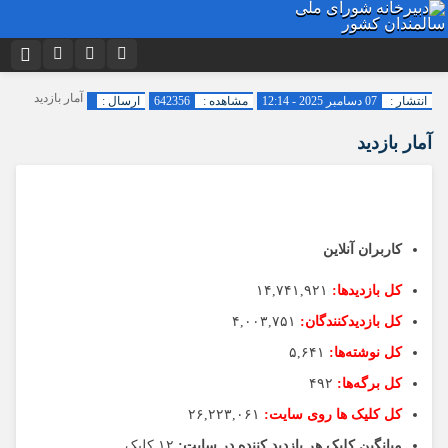
نام کاربری یا نشانی ایمیل
اینستاگرام
تلگرام
آمار بازدید
انتشار :
07 دسامبر 2025 - 12:14
مشاهده :
642356
ارسال :
توییتر
ایتا
آمار بازدید
رمز عبور
آپارات
اپلیکیشن
مرا به خاطر بسپار
کاربران آنلاین
کل بازدیدها:
۱۴,۷۴۱,۹۲۱
کل بازدیدکنند‌گان:
۴,۰۰۳,۷۵۱
کل نوشته‌ها:
۵,۶۴۱
کل برگه‌ها:
۴۹۲
کل کلیک ها روی سایت:
۲۶,۲۲۳,۰۶۱
میانگین کلیک هر بازدید کننده در سایت:
۱۲ کلیک