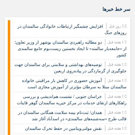
سر خط خبرها
5 روز قبل
افزایش چشمگیر ارتباطات خانوادگی سالمندان در
روزهای جنگ
1 هفته قبل
دو مطالبه راهبردی سالمندان بوشهر از وزیر تعاون؛
از «جامعه‌یار سالمند» تا ایجاد نخستین زیست‌بوم جامع سالمندی
کشور
1 هفته قبل
️توصیه‌های بهداشتی و سلامتی برای سالمندان جهت
جلوگیری از گرمازدگی در پیاده‌روی اربعین
1 هفته قبل
آموزش حضوری در کاهش بار مراقبتی خانواده
سالمندان مبتلا به سرطان مؤثرتر از آموزش مجازی است
1 هفته قبل
خراسان جنوبی / نشست هم‌اندیشی و بررسی
راهکارهای ارتقای خدمات در مرکز خیریه سالمندان گوهر قاینات
1 هفته قبل
همدان/ ثبت‌نام بیمه سلامت همگانی سالمندان در
قالب طرح «سه‌شنبه‌های سالمندی» در اسدآباد آغاز شد
1 هفته قبل
نقش مولتی‌ویتامین در حفظ تحرک سالمندان