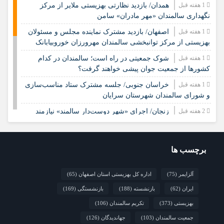
1 هفته قبل
همدان/ بازدید نظارتی بهزیستی ملایر از مرکز
نگهداری سالمندان «مهر مادران» سامن
1 هفته قبل
اصفهان/ بازدید مشترک نماینده مجلس و مسئولان
بهزیستی از مرکز توانبخشی سالمندان مهرورزان خوروبیابانک
1 هفته قبل
شوک جمعیتی در راه است؛ سالمندان در کدام
کشورها از جمعیت جوان پیشی خواهند گرفت؟
1 هفته قبل
خراسان جنوبی/ جلسه مشترک ستاد مناسب‌سازی
و شورای سالمندان شهرستان سرایان
2 هفته قبل
زنجان/ اجرای «شهر دوست‌دار سالمند» نیازمند
مشارکت همه دستگاه‌هاست
2 هفته قبل
نشست تخصصی مدل جامعه‌محور تقویت جوامع
محلی و مشارکت اجتماعی
برچسب ها
2 هفته قبل
چشم‌انداز راهبردی صندوق جمعیت ملل متحد در
آلزایمر
(75)
اداره کل بهزیستی استان اصفهان
(65)
مورد چگونگی مشارکت رویکردهای جامعه‌محور در سالمندی سالم
ایران
(62)
بازنشسته
(188)
بازنشستگی
(169)
2 هفته قبل
فارس/ سه‌گانه افتتاح مراکز سالمندان در هفته
بهزیستی؛ پاسداشت مقام مادربزرگ‌ها و پدربزرگ‌ها
بهزیستی
(373)
تکریم سالمندان
(106)
جمعیت سالمندان
(103)
جهاندیدگان
(126)