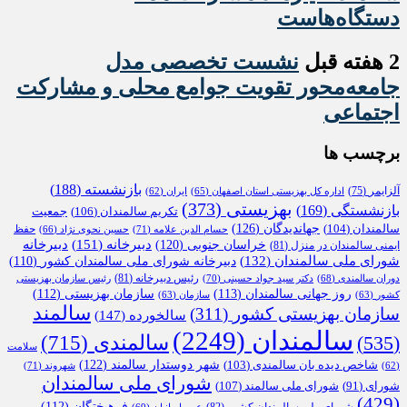
دستگاه‌هاست
2 هفته قبل
نشست تخصصی مدل
جامعه‌محور تقویت جوامع محلی و مشارکت
اجتماعی
برچسب ها
بازنشسته
(188)
آلزایمر
(75)
اداره کل بهزیستی استان اصفهان
(65)
ایران
(62)
بهزیستی
(373)
بازنشستگی
(169)
تکریم سالمندان
(106)
جمعیت
جهاندیدگان
(126)
سالمندان
(104)
حفظ
حسام الدین علامه
(71)
حسین نحوی نژاد
(66)
دبیرخانه
(151)
خراسان جنوبی
(120)
دبیرخانه
ایمنی سالمندان در منزل
(81)
شورای ملی سالمندان
(132)
دبیرخانه شورای ملی سالمندان کشور
(110)
رئیس دبیرخانه
(81)
دوران سالمندی
(68)
دکتر سید جواد حسینی
(70)
رئیس سازمان بهزیستی
روز جهانی سالمندان
(113)
سازمان بهزیستی
(112)
کشور
(63)
سازمان
(63)
سالمند
سازمان بهزیستی کشور
(311)
سالخورده
(147)
سالمندان
(2249)
سالمندی
(715)
(535)
سلامت
شهر دوستدار سالمند
(122)
شاخص دیده بان سالمندی
(103)
شهروند
(71)
(62)
شورای ملی سالمندان
شورای ملی سالمند
(107)
شورای
(91)
(429)
فرهیختگان
(112)
شورای ملی سالمندان کشور
(82)
عصرایرانیان
(69)