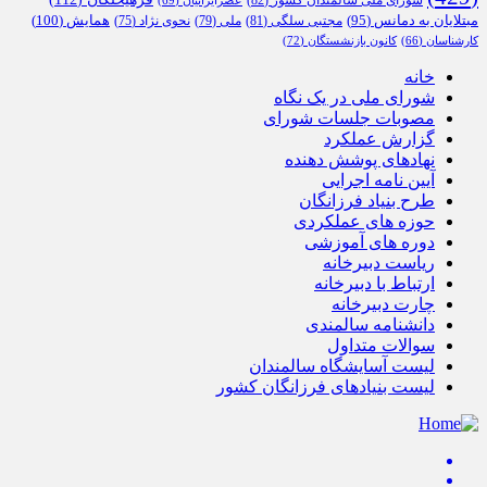
همایش
(100)
مبتلایان به دمانس
(95)
مجتبی سلگی
(81)
ملی
(79)
نحوی نژاد
(75)
کارشناسان
(66)
کانون بازنشستگان
(72)
خانه
شورای ملی در یک نگاه
مصوبات جلسات شورای
گزارش عملکرد
نهادهای پوشش دهنده
آیین نامه اجرایی
طرح بنیاد فرزانگان
حوزه های عملکردی
دوره های آموزشی
ریاست دبیرخانه
ارتباط با دبیرخانه
چارت دبیرخانه
دانشنامه سالمندی
سوالات متداول
لیست آسایشگاه سالمندان
لیست بنیادهای فرزانگان کشور