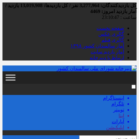
کل بازدیدکنند‌گان: 3,277,964 نفر / کل بازدیدها: 13,019,908 بازدید /
آمار بازدید امروز:
4469
ساعت :
23:10:48
صفحه نخست
گالری عکس
گالری فیلم
آمار سالمندان کشور ۱۳۹۸
آمار بازدید سایت
ارتباط با دبیرخانه
اینستاگرام
تلگرام
توییتر
ایتا
آپارات
اپلیکیشن