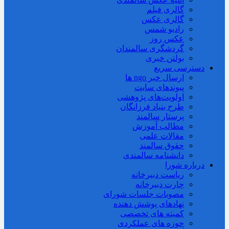
گالری فیلم
گالری عکس
رادیو شمس
عکس روز
گردشگری سالمندان
بولتن خبری
دسترسی سریع
ارسال خبر ngo ها
پیوندهای سایت
اولویت‌های پژوهشی
طرح بنیاد فرزانگان
پرستار سالمند
مطالب آموزش
مقالات علمی
حقوق سالمند
دانشنامه سالمندی
درباره شورا
ریاست دبیرخانه
چارت دبیرخانه
مصوبات جلسات شورای
نهادهای پوشش دهنده
کمیته های تخصصی
حوزه های عملکردی