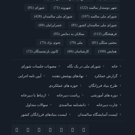
شهر دوستدار سالمند
(122)
شهروند
(71)
شورای
(91)
شورای ملی سالمند
(107)
شورای ملی سالمندان
(428)
شورای ملی سالمندان کشور
(81)
عصرایرانیان
(69)
فرهیختگان
(112)
مبتلایان به دمانس
(95)
مجتبی سلگی
(81)
ملی
(79)
نحوی نژاد
(75)
همایش
(100)
کارشناسان
(66)
کانون بازنشستگان
(72)
خانه
شورای ملی در یک نگاه
مصوبات جلسات شورای
گزارش عملکرد
نهادهای پوشش دهنده
آیین نامه اجرایی
طرح بنیاد فرزانگان
حوزه های عملکردی
دوره های آموزشی
ریاست دبیرخانه
ارتباط با دبیرخانه
چارت دبیرخانه
دانشنامه سالمندی
سوالات متداول
لیست آسایشگاه سالمندان
لیست بنیادهای فرزانگان کشور