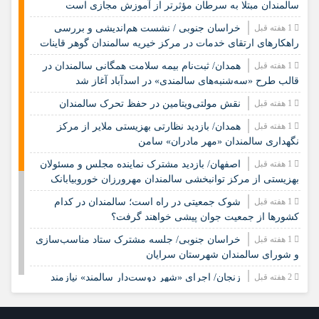
سالمندان مبتلا به سرطان مؤثرتر از آموزش مجازی است
1 هفته قبل
خراسان جنوبی / نشست هم‌اندیشی و بررسی
راهکارهای ارتقای خدمات در مرکز خیریه سالمندان گوهر قاینات
1 هفته قبل
همدان/ ثبت‌نام بیمه سلامت همگانی سالمندان در
قالب طرح «سه‌شنبه‌های سالمندی» در اسدآباد آغاز شد
1 هفته قبل
نقش مولتی‌ویتامین در حفظ تحرک سالمندان
1 هفته قبل
همدان/ بازدید نظارتی بهزیستی ملایر از مرکز
نگهداری سالمندان «مهر مادران» سامن
1 هفته قبل
اصفهان/ بازدید مشترک نماینده مجلس و مسئولان
بهزیستی از مرکز توانبخشی سالمندان مهرورزان خوروبیابانک
1 هفته قبل
شوک جمعیتی در راه است؛ سالمندان در کدام
کشورها از جمعیت جوان پیشی خواهند گرفت؟
1 هفته قبل
خراسان جنوبی/ جلسه مشترک ستاد مناسب‌سازی
و شورای سالمندان شهرستان سرایان
2 هفته قبل
زنجان/ اجرای «شهر دوست‌دار سالمند» نیازمند
مشارکت همه دستگاه‌هاست
2 هفته قبل
نشست تخصصی مدل جامعه‌محور تقویت جوامع