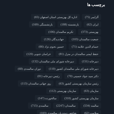
محلی و مشارکت اجتماعی
برچسب ها
2 هفته قبل
چشم‌انداز راهبردی صندوق جمعیت ملل متحد در
آلزایمر
(75)
اداره کل بهزیستی استان اصفهان
(65)
مورد چگونگی مشارکت رویکردهای جامعه‌محور در سالمندی سالم
ایران
(62)
بازنشسته
(188)
بازنشستگی
(169)
2 هفته قبل
فارس/ سه‌گانه افتتاح مراکز سالمندان در هفته
بهزیستی؛ پاسداشت مقام مادربزرگ‌ها و پدربزرگ‌ها
بهزیستی
(373)
تکریم سالمندان
(106)
جمعیت سالمندان
(103)
جهاندیدگان
(126)
حسام الدین علامه
(71)
حسین نحوی نژاد
(66)
حفظ ایمنی سالمندان در منزل
(81)
خراسان جنوبی
(120)
دبیرخانه
(151)
دبیرخانه شورای ملی سالمندان
(132)
دبیرخانه شورای ملی سالمندان کشور
(110)
دوران سالمندی
(68)
دکتر سید جواد حسینی
(70)
رئیس دبیرخانه
(81)
رئیس سازمان بهزیستی کشور
(63)
روز جهانی سالمندان
(113)
سازمان
(63)
سازمان بهزیستی
(112)
سازمان بهزیستی کشور
(310)
سالخورده
(147)
سالمند
(534)
سالمندان
(2247)
سالمندی
(715)
سلامت
(62)
شاخص دیده بان سالمندی
(103)