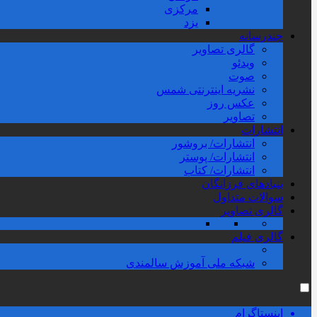
مرکزی
یزد
چندرسانه
گالری تصاویر
ویدئو
صوت
نشریه اینترنتی شمس
عکس روز
تصاویر
انتشارات
انتشارات/ بروشور
انتشارات/ پوستر
انتشارات/ کتاب
بنیادهای فرزانگان
سوالات متداول
گالری تصاویر
گالری فیلم
شبکه ملی آموزش سالمندی
اینستاگرام