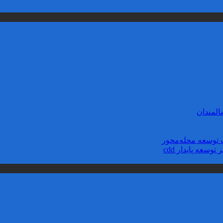
لمندان
توسعه محله‌‌محور
سعه پایدار cdd