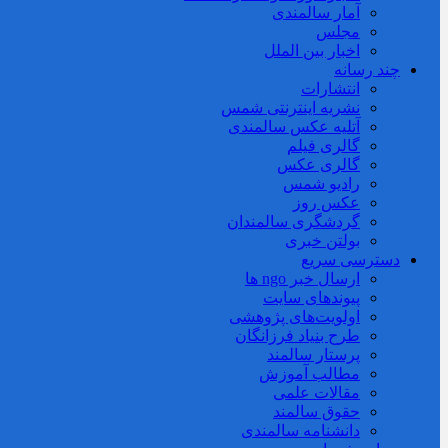
آمار سالمندی
مجلس
اخبار بین الملل
چند رسانه
انتشارات
نشریه اینترنتی شمس
آتلیه عکس سالمندی
گالری فیلم
گالری عکس
رادیو شمس
عکس روز
گردشگری سالمندان
بولتن خبری
دسترسی سریع
ارسال خبر ngo ها
پیوندهای سایت
اولویت‌های پژوهشی
طرح بنیاد فرزانگان
پرستار سالمند
مطالب آموزش
مقالات علمی
حقوق سالمند
دانشنامه سالمندی