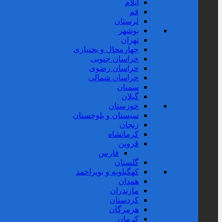
ایلام
قم
لرستان
بوشهر
تهران
چهارمحال و بختیاری
خراسان جنوبی
خراسان رضوی
خراسان شمالی
سمنان
گیلان
خوزستان
سیستان و بلوچستان
زنجان
کرمانشاه
قزوین
فارس
گلستان
کهگیلویه و بویراحمد
همدان
مازندران
کردستان
هرمزگان
کرمان