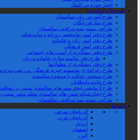
اخبار حوزه بین الملل
طرح ها و برنامه ها
طرح آموزش زنان سالمندان
طرح بنیاد فرزانگان
طراحی بسته بیمه مراقبتی سالمندان
طرح دفتر امور توانبخشی روزانه و توانپزشکی
طرح دفتر امور زنان و خانواده
طرح دفتر امور فرهنگی
طرح دفتر پیشگیری از آسیب های اجتماعی
طرح دفتر توانمند سازی خانواده و زنان
طرح دفتر پیشگیری از معلولیتها
طرح راه اندازی موسسه خیریه فرهنگی ،ورزشی،ویژه سا
طرح سنجش عدالت با موضوع سالمندی
طرح نیابت داوطلبان
طرح آزمایشی ایجاد سمن‌های سالمندی مبتنی بر رهیافت 
طرح ایجاد شبکه سمن های سالمندی محله محور مبتنی بر تو
طراحی بسته بیمه مراقبتی سالمندان
استانها
آذربایجان شرقی
آذربایجان غربی
اردبیل
اصفهان
البرز