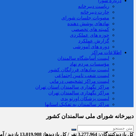
درباره شورا
ریاست دبیرخانه
چارت دبیرخانه
مصوبات جلسات شورای
نهادهای پوشش دهنده
کمیته های تخصصی
حوزه های عملکردی
گزارش عملکرد
دوره های آموزشی
اطلاعات مراکز
لیست آسایشگاه سالمندان
مؤسسات مردم نهاد
لیست بنیادهای فرزانگان کشور
لیست شعب تامین اجتماعی
لیست مراکز تشخیصی درمانی
مراکز نگهداری سالمندان استان تهران
مراکز نگهداری سالمندان تهران
لیست پزشکان اورتو پدی
مراکز سالمندان به تفکیک استانها
دبیرخانه شورای ملی سالمندان کشور
کل بازدیدکنند‌گان: 3,277,964 نفر / کل بازدیدها: 13,019,908 بازدید / آمار بازدید امروز: