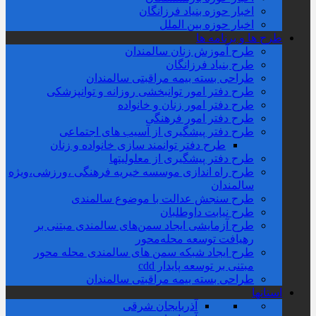
اخبار حوزه بنیاد فرزانگان
اخبار حوزه بین الملل
طرح ها و برنامه ها
طرح آموزش زنان سالمندان
طرح بنیاد فرزانگان
طراحی بسته بیمه مراقبتی سالمندان
طرح دفتر امور توانبخشی روزانه و توانپزشکی
طرح دفتر امور زنان و خانواده
طرح دفتر امور فرهنگی
طرح دفتر پیشگیری از آسیب های اجتماعی
طرح دفتر توانمند سازی خانواده و زنان
طرح دفتر پیشگیری از معلولیتها
طرح راه اندازی موسسه خیریه فرهنگی ،ورزشی،ویژه
سالمندان
طرح سنجش عدالت با موضوع سالمندی
طرح نیابت داوطلبان
طرح آزمایشی ایجاد سمن‌های سالمندی مبتنی بر
رهیافت توسعه محله‌‌محور
طرح ایجاد شبکه سمن های سالمندی محله محور
مبتنی بر توسعه پایدار cdd
طراحی بسته بیمه مراقبتی سالمندان
استانها
آذربایجان شرقی