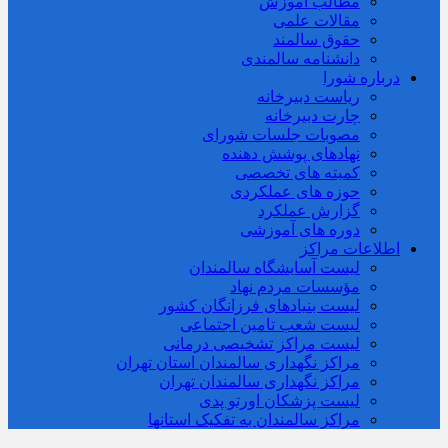
مطالب آموزش
مقالات علمی
حقوق سالمند
دانشنامه سالمندی
درباره شورا
ریاست دبیرخانه
چارت دبیرخانه
مصوبات جلسات شورای
نهادهای پوشش دهنده
کمیته های تخصصی
حوزه های عملکردی
گزارش عملکرد
دوره های آموزشی
اطلاعات مراکز
لیست آسایشگاه سالمندان
مؤسسات مردم نهاد
لیست بنیادهای فرزانگان کشور
لیست شعب تامین اجتماعی
لیست مراکز تشخیصی درمانی
مراکز نگهداری سالمندان استان تهران
مراکز نگهداری سالمندان تهران
لیست پزشکان اورتو پدی
مراکز سالمندان به تفکیک استانها