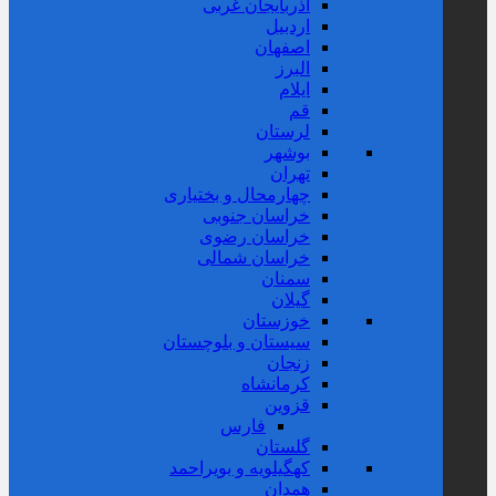
آذربایجان غربی
اردبیل
اصفهان
البرز
ایلام
قم
لرستان
بوشهر
تهران
چهارمحال و بختیاری
خراسان جنوبی
خراسان رضوی
خراسان شمالی
سمنان
گیلان
خوزستان
سیستان و بلوچستان
زنجان
کرمانشاه
قزوین
فارس
گلستان
کهگیلویه و بویراحمد
همدان