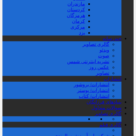
مازندران
کردستان
هرمزگان
کرمان
مرکزی
یزد
چندرسانه
گالری تصاویر
ویدئو
صوت
نشریه اینترنتی شمس
عکس روز
تصاویر
انتشارات
انتشارات/ بروشور
انتشارات/ پوستر
انتشارات/ کتاب
بنیادهای فرزانگان
سوالات متداول
گالری تصاویر
گالری فیلم
شبکه ملی آموزش سالمندی