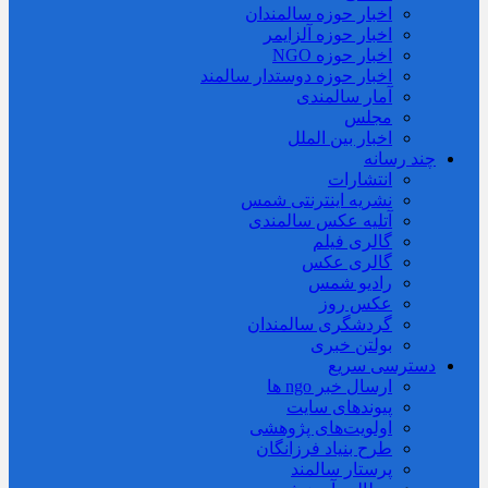
اخبار حوزه سالمندان
اخبار حوزه آلزايمر
اخبار حوزه NGO
اخبار حوزه دوستدار سالمند
آمار سالمندی
مجلس
اخبار بین الملل
چند رسانه
انتشارات
نشریه اینترنتی شمس
آتلیه عکس سالمندی
گالری فیلم
گالری عکس
رادیو شمس
عکس روز
گردشگری سالمندان
بولتن خبری
دسترسی سریع
ارسال خبر ngo ها
پیوندهای سایت
اولویت‌های پژوهشی
طرح بنیاد فرزانگان
پرستار سالمند