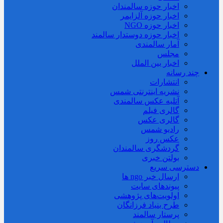
اخبار حوزه سالمندان
اخبار حوزه آلزايمر
اخبار حوزه NGO
اخبار حوزه دوستدار سالمند
آمار سالمندی
مجلس
اخبار بین الملل
چند رسانه
انتشارات
نشریه اینترنتی شمس
آتلیه عکس سالمندی
گالری فیلم
گالری عکس
رادیو شمس
عکس روز
گردشگری سالمندان
بولتن خبری
دسترسی سریع
ارسال خبر ngo ها
پیوندهای سایت
اولویت‌های پژوهشی
طرح بنیاد فرزانگان
پرستار سالمند