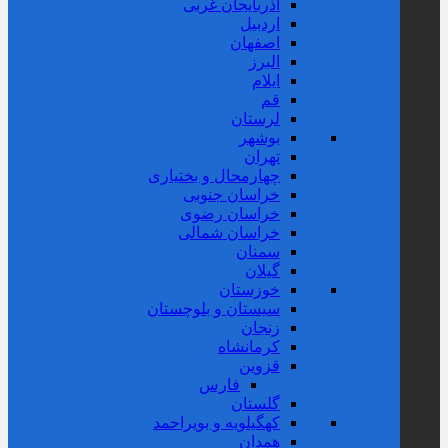
آذربایجان غربی
اردبیل
اصفهان
البرز
ایلام
قم
لرستان
بوشهر
تهران
چهارمحال و بختیاری
خراسان جنوبی
خراسان رضوی
خراسان شمالی
سمنان
گیلان
خوزستان
سیستان و بلوچستان
زنجان
کرمانشاه
قزوین
فارس
گلستان
کهگیلویه و بویراحمد
همدان