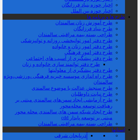
اخبار حوزه بنیاد فرزانگان
اخبار حوزه بین الملل
طرح ها و برنامه ها
طرح آموزش زنان سالمندان
طرح بنیاد فرزانگان
طراحی بسته بیمه مراقبتی سالمندان
طرح دفتر امور توانبخشی روزانه و توانپزشکی
طرح دفتر امور زنان و خانواده
طرح دفتر امور فرهنگی
طرح دفتر پیشگیری از آسیب های اجتماعی
طرح دفتر توانمند سازی خانواده و زنان
طرح دفتر پیشگیری از معلولیتها
طرح راه اندازی موسسه خیریه فرهنگی ،ورزشی،ویژه
سالمندان
طرح سنجش عدالت با موضوع سالمندی
طرح نیابت داوطلبان
طرح آزمایشی ایجاد سمن‌های سالمندی مبتنی بر
رهیافت توسعه محله‌‌محور
طرح ایجاد شبکه سمن های سالمندی محله محور
مبتنی بر توسعه پایدار cdd
طراحی بسته بیمه مراقبتی سالمندان
استانها
آذربایجان شرقی