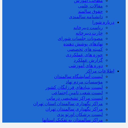
مطالب آموزش
مقالات علمی
حقوق سالمند
دانشنامه سالمندی
درباره شورا
ریاست دبیرخانه
چارت دبیرخانه
مصوبات جلسات شورای
نهادهای پوشش دهنده
کمیته های تخصصی
حوزه های عملکردی
گزارش عملکرد
دوره های آموزشی
اطلاعات مراکز
لیست آسایشگاه سالمندان
مؤسسات مردم نهاد
لیست بنیادهای فرزانگان کشور
لیست شعب تامین اجتماعی
لیست مراکز تشخیصی درمانی
مراکز نگهداری سالمندان استان تهران
مراکز نگهداری سالمندان تهران
لیست پزشکان اورتو پدی
مراکز سالمندان به تفکیک استانها