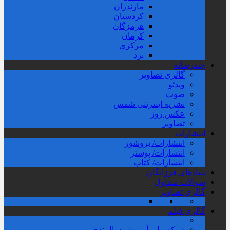
مازندران
کردستان
هرمزگان
کرمان
مرکزی
یزد
چندرسانه
گالری تصاویر
ویدئو
صوت
نشریه اینترنتی شمس
عکس روز
تصاویر
انتشارات
انتشارات/ بروشور
انتشارات/ پوستر
انتشارات/ کتاب
بنیادهای فرزانگان
سوالات متداول
گالری تصاویر
گالری فیلم
شبکه ملی آموزش سالمندی