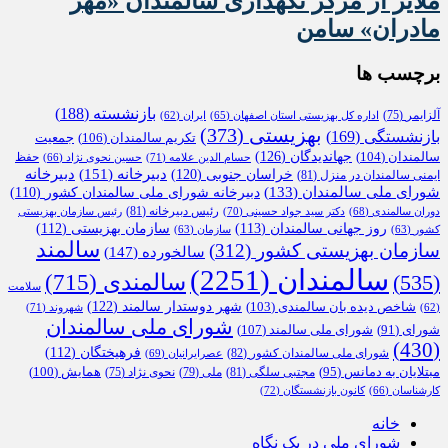
ملایر از مرکز نگهداری سالمندان «مهر
مادران» سامن
برچسب ها
بازنشسته
(188)
آلزایمر
(75)
اداره کل بهزیستی استان اصفهان
(65)
ایران
(62)
بهزیستی
(373)
بازنشستگی
(169)
تکریم سالمندان
(106)
جمعیت
جهاندیدگان
(126)
سالمندان
(104)
حفظ
حسام الدین علامه
(71)
حسین نحوی نژاد
(66)
دبیرخانه
(151)
خراسان جنوبی
(120)
دبیرخانه
ایمنی سالمندان در منزل
(81)
شورای ملی سالمندان
(133)
دبیرخانه شورای ملی سالمندان کشور
(110)
رئیس دبیرخانه
(81)
دوران سالمندی
(68)
دکتر سید جواد حسینی
(70)
رئیس سازمان بهزیستی
روز جهانی سالمندان
(113)
سازمان بهزیستی
(112)
کشور
(63)
سازمان
(63)
سالمند
سازمان بهزیستی کشور
(312)
سالخورده
(147)
سالمندان
(2251)
سالمندی
(715)
(535)
سلامت
شهر دوستدار سالمند
(122)
شاخص دیده بان سالمندی
(103)
شهروند
(71)
(62)
شورای ملی سالمندان
شورای ملی سالمند
(107)
شورای
(91)
(430)
فرهیختگان
(112)
شورای ملی سالمندان کشور
(82)
عصرایرانیان
(69)
همایش
(100)
مبتلایان به دمانس
(95)
مجتبی سلگی
(81)
ملی
(79)
نحوی نژاد
(75)
کارشناسان
(66)
کانون بازنشستگان
(72)
خانه
شورای ملی در یک نگاه