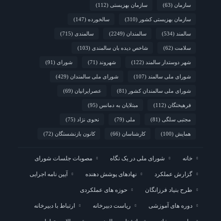
سازمان
(63)
سازمان بهزیستی
(112)
سازمان بهزیستی کشور
(310)
سالخورده
(147)
سالمند
(534)
سالمندان
(2249)
سالمندی
(715)
سلامت
(62)
شاخص دیده بان سالمندی
(103)
شهر دوستدار سالمند
(122)
شهروند
(71)
شورای
(91)
شورای ملی سالمند
(107)
شورای ملی سالمندان
(429)
شورای ملی سالمندان کشور
(81)
عصرایرانیان
(69)
فرهیختگان
(112)
مبتلایان به دمانس
(95)
مجتبی سلگی
(81)
ملی
(79)
نحوی نژاد
(75)
همایش
(100)
کارشناسان
(66)
کانون بازنشستگان
(72)
خانه
شورای ملی در یک نگاه
مصوبات جلسات شورای
گزارش عملکرد
نهادهای پوشش دهنده
آیین نامه اجرایی
طرح بنیاد فرزانگان
حوزه های عملکردی
دوره های آموزشی
ریاست دبیرخانه
ارتباط با دبیرخانه