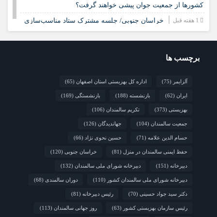
کشورها از جمعیت جوان پیشی خواهند گرفت؟
1 هفته قبل
خراسان جنوبی/ جلسه مشترک ستاد مناسب‌سازی
و شورای سالمندان شهرستان سرایان
2 هفته قبل
زنجان/ اجرای «شهر دوست‌دار سالمند» نیازمند
مشارکت همه دستگاه‌هاست
برچسب ها
2 هفته قبل
نشست تخصصی مدل جامعه‌محور تقویت جوامع
آلزایمر
(75)
محلی و مشارکت اجتماعی
اداره کل بهزیستی استان اصفهان
(65)
ایران
(62)
بازنشسته
(188)
بازنشستگی
(169)
2 هفته قبل
چشم‌انداز راهبردی صندوق جمعیت ملل متحد در
مورد چگونگی مشارکت رویکردهای جامعه‌محور در سالمندی سالم
بهزیستی
(373)
تکریم سالمندان
(106)
جمعیت سالمندان
(104)
جهاندیدگان
(126)
حسام الدین علامه
(71)
حسین نحوی نژاد
(66)
حفظ ایمنی سالمندان در منزل
(81)
خراسان جنوبی
(120)
دبیرخانه
(151)
دبیرخانه شورای ملی سالمندان
(132)
دبیرخانه شورای ملی سالمندان کشور
(110)
دوران سالمندی
(68)
دکتر سید جواد حسینی
(70)
رئیس دبیرخانه
(81)
رئیس سازمان بهزیستی کشور
(63)
روز جهانی سالمندان
(113)