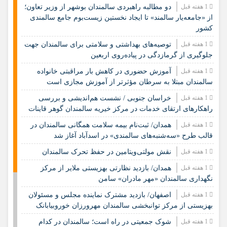
1 هفته قبل
دو مطالبه راهبردی سالمندان بوشهر از وزیر تعاون؛
از «جامعه‌یار سالمند» تا ایجاد نخستین زیست‌بوم جامع سالمندی
کشور
1 هفته قبل
️توصیه‌های بهداشتی و سلامتی برای سالمندان جهت
جلوگیری از گرمازدگی در پیاده‌روی اربعین
1 هفته قبل
آموزش حضوری در کاهش بار مراقبتی خانواده
سالمندان مبتلا به سرطان مؤثرتر از آموزش مجازی است
1 هفته قبل
خراسان جنوبی / نشست هم‌اندیشی و بررسی
راهکارهای ارتقای خدمات در مرکز خیریه سالمندان گوهر قاینات
1 هفته قبل
همدان/ ثبت‌نام بیمه سلامت همگانی سالمندان در
قالب طرح «سه‌شنبه‌های سالمندی» در اسدآباد آغاز شد
1 هفته قبل
نقش مولتی‌ویتامین در حفظ تحرک سالمندان
1 هفته قبل
همدان/ بازدید نظارتی بهزیستی ملایر از مرکز
نگهداری سالمندان «مهر مادران» سامن
1 هفته قبل
اصفهان/ بازدید مشترک نماینده مجلس و مسئولان
بهزیستی از مرکز توانبخشی سالمندان مهرورزان خوروبیابانک
1 هفته قبل
شوک جمعیتی در راه است؛ سالمندان در کدام