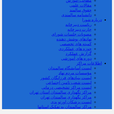
مطالب آموزش
مقالات علمی
حقوق سالمند
دانشنامه سالمندی
درباره شورا
ریاست دبیرخانه
چارت دبیرخانه
مصوبات جلسات شورای
نهادهای پوشش دهنده
کمیته های تخصصی
حوزه های عملکردی
گزارش عملکرد
دوره های آموزشی
اطلاعات مراکز
لیست آسایشگاه سالمندان
مؤسسات مردم نهاد
لیست بنیادهای فرزانگان کشور
لیست شعب تامین اجتماعی
لیست مراکز تشخیصی درمانی
مراکز نگهداری سالمندان استان تهران
مراکز نگهداری سالمندان تهران
لیست پزشکان اورتو پدی
مراکز سالمندان به تفکیک استانها