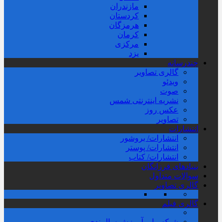
مازندران
کردستان
هرمزگان
کرمان
مرکزی
یزد
چندرسانه
گالری تصاویر
ویدئو
صوت
نشریه اینترنتی شمس
عکس روز
تصاویر
انتشارات
انتشارات/ بروشور
انتشارات/ پوستر
انتشارات/ کتاب
بنیادهای فرزانگان
سوالات متداول
گالری تصاویر
گالری فیلم
شبکه ملی آموزش سالمندی