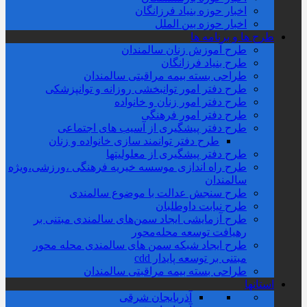
اخبار حوزه بنیاد فرزانگان
اخبار حوزه بین الملل
طرح ها و برنامه ها
طرح آموزش زنان سالمندان
طرح بنیاد فرزانگان
طراحی بسته بیمه مراقبتی سالمندان
طرح دفتر امور توانبخشی روزانه و توانپزشکی
طرح دفتر امور زنان و خانواده
طرح دفتر امور فرهنگی
طرح دفتر پیشگیری از آسیب های اجتماعی
طرح دفتر توانمند سازی خانواده و زنان
طرح دفتر پیشگیری از معلولیتها
طرح راه اندازی موسسه خیریه فرهنگی ،ورزشی،ویژه
سالمندان
طرح سنجش عدالت با موضوع سالمندی
طرح نیابت داوطلبان
طرح آزمایشی ایجاد سمن‌های سالمندی مبتنی بر
رهیافت توسعه محله‌‌محور
طرح ایجاد شبکه سمن های سالمندی محله محور
مبتنی بر توسعه پایدار cdd
طراحی بسته بیمه مراقبتی سالمندان
استانها
آذربایجان شرقی