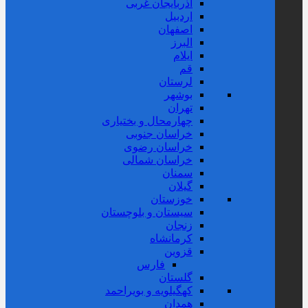
آذربایجان غربی
اردبیل
اصفهان
البرز
ایلام
قم
لرستان
بوشهر
تهران
چهارمحال و بختیاری
خراسان جنوبی
خراسان رضوی
خراسان شمالی
سمنان
گیلان
خوزستان
سیستان و بلوچستان
زنجان
کرمانشاه
قزوین
فارس
گلستان
کهگیلویه و بویراحمد
همدان