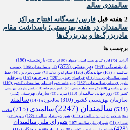
سالمندی سالم
2 هفته قبل
فارس/ سه‌گانه افتتاح مراکز
سالمندان در هفته بهزیستی؛ پاسداشت مقام
مادربزرگ‌ها و پدربزرگ‌ها
برچسب ها
بازنشسته
(188)
آلزایمر
(75)
اداره کل بهزیستی استان اصفهان
(65)
ایران
(62)
بهزیستی
(373)
بازنشستگی
(169)
تکریم سالمندان
(106)
جمعیت
جهاندیدگان
(126)
سالمندان
(103)
حفظ
حسام الدین علامه
(71)
حسین نحوی نژاد
(66)
دبیرخانه
(151)
خراسان جنوبی
(120)
دبیرخانه
ایمنی سالمندان در منزل
(81)
شورای ملی سالمندان
(132)
دبیرخانه شورای ملی سالمندان کشور
(110)
رئیس دبیرخانه
(81)
دوران سالمندی
(68)
دکتر سید جواد حسینی
(70)
رئیس سازمان بهزیستی
روز جهانی سالمندان
(113)
سازمان بهزیستی
(112)
کشور
(63)
سازمان
(63)
سالمند
سازمان بهزیستی کشور
(310)
سالخورده
(147)
سالمندان
(2247)
سالمندی
(715)
(534)
سلامت
شهر دوستدار سالمند
(122)
شاخص دیده بان سالمندی
(103)
شهروند
(71)
(62)
شورای ملی سالمندان
شورای ملی سالمند
(107)
شورای
(91)
(428)
فرهیختگان
(112)
شورای ملی سالمندان کشور
(81)
عصرایرانیان
(69)