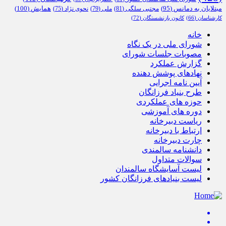
همایش
(100)
مبتلایان به دمانس
(95)
مجتبی سلگی
(81)
ملی
(79)
نحوی نژاد
(75)
کارشناسان
(66)
کانون بازنشستگان
(72)
خانه
شورای ملی در یک نگاه
مصوبات جلسات شورای
گزارش عملکرد
نهادهای پوشش دهنده
آیین نامه اجرایی
طرح بنیاد فرزانگان
حوزه های عملکردی
دوره های آموزشی
ریاست دبیرخانه
ارتباط با دبیرخانه
چارت دبیرخانه
دانشنامه سالمندی
سوالات متداول
لیست آسایشگاه سالمندان
لیست بنیادهای فرزانگان کشور