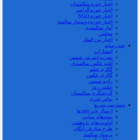
اخبار حوزه سالمندان
اخبار حوزه آلزايمر
اخبار حوزه NGO
اخبار حوزه دوستدار سالمند
آمار سالمندی
مجلس
اخبار بین الملل
چند رسانه
انتشارات
نشریه اینترنتی شمس
آتلیه عکس سالمندی
گالری فیلم
گالری عکس
رادیو شمس
عکس روز
گردشگری سالمندان
بولتن خبری
دسترسی سریع
ارسال خبر ngo ها
پیوندهای سایت
اولویت‌های پژوهشی
طرح بنیاد فرزانگان
پرستار سالمند