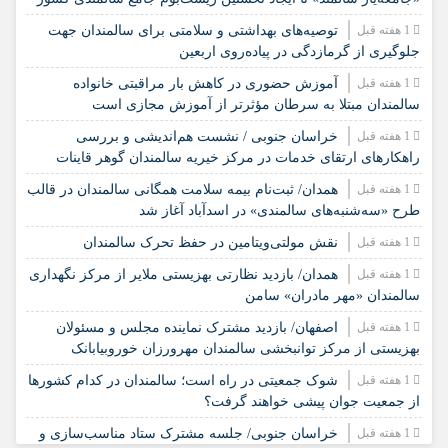
1 هفته قبل
️توصیه‌های بهداشتی و سلامتی برای سالمندان جهت
جلوگیری از گرمازدگی در پیاده‌روی اربعین
1 هفته قبل
آموزش حضوری در کاهش بار مراقبتی خانواده
سالمندان مبتلا به سرطان مؤثرتر از آموزش مجازی است
1 هفته قبل
خراسان جنوبی / نشست هم‌اندیشی و بررسی
راهکارهای ارتقای خدمات در مرکز خیریه سالمندان گوهر قاینات
1 هفته قبل
همدان/ ثبت‌نام بیمه سلامت همگانی سالمندان در قالب
طرح «سه‌شنبه‌های سالمندی» در اسدآباد آغاز شد
1 هفته قبل
نقش مولتی‌ویتامین در حفظ تحرک سالمندان
1 هفته قبل
همدان/ بازدید نظارتی بهزیستی ملایر از مرکز نگهداری
سالمندان «مهر مادران» سامن
1 هفته قبل
اصفهان/ بازدید مشترک نماینده مجلس و مسئولان
بهزیستی از مرکز توانبخشی سالمندان مهرورزان خوروبیابانک
1 هفته قبل
شوک جمعیتی در راه است؛ سالمندان در کدام کشورها
از جمعیت جوان پیشی خواهند گرفت؟
1 هفته قبل
خراسان جنوبی/ جلسه مشترک ستاد مناسب‌سازی و