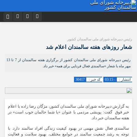
نام کاربری یا نشانی ایمیل
اینستاگرام
تلگرام
رئیس دبیرخانه شورای ملی سالمندان کشور
توییتر
ایتا
دیدگاه های ارسال شده توسط شما، پس از تایید توسط تیم مدیریت در وب
شعار روزهای هفته سالمندان اعلام شد
منتشر خواهد شد.
رمز عبور
آپارات
اپلیکیشن
پیام هایی که حاوی تهمت یا افترا باشد منتشر نخواهد شد.
رئیس دبیرخانه شورای ملی سالمندان کشور از برگزاری هفته سالمندان از 7 تا 13
پیام هایی که به غیر از زبان فارسی یا غیر مرتبط باشد منتشر نخواهد شد.
مهر ماه با شعار «سالمندی فعال فردایی برای همه» خبر داد.
مرا به خاطر بسپار
انتشار :
- 03:15
کد خبر :
30417
به گزارش دبیرخانه شورای ملی سالمندان کشور، مژگان رضا زاده با اعلام
خبر فوق گفت: پویشی مردمی با عنوان «با شما حالمان خوب است» در
هفته سالمندان خبر داد.
سالمندی فعال نقش مهمی در بهبود کیفیت زندگی افراد سالمند دارد. با
توجه به رشد جمعیت سالمند در جوامع مختلف، بهبود سلامت و فعالیت