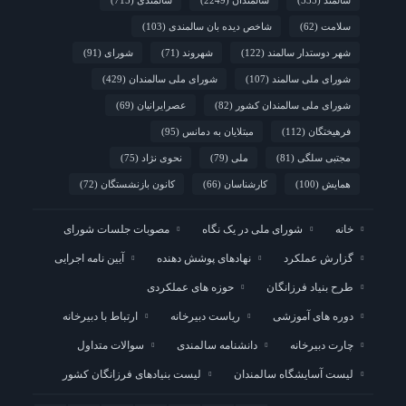
سلامت
(62)
شاخص دیده بان سالمندی
(103)
شهر دوستدار سالمند
(122)
شهروند
(71)
شورای
(91)
شورای ملی سالمند
(107)
شورای ملی سالمندان
(429)
شورای ملی سالمندان کشور
(82)
عصرایرانیان
(69)
فرهیختگان
(112)
مبتلایان به دمانس
(95)
مجتبی سلگی
(81)
ملی
(79)
نحوی نژاد
(75)
همایش
(100)
کارشناسان
(66)
کانون بازنشستگان
(72)
خانه
شورای ملی در یک نگاه
مصوبات جلسات شورای
گزارش عملکرد
نهادهای پوشش دهنده
آیین نامه اجرایی
طرح بنیاد فرزانگان
حوزه های عملکردی
دوره های آموزشی
ریاست دبیرخانه
ارتباط با دبیرخانه
چارت دبیرخانه
دانشنامه سالمندی
سوالات متداول
لیست آسایشگاه سالمندان
لیست بنیادهای فرزانگان کشور