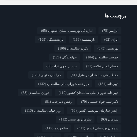
شورای سالمندان شهرستان سرایان
2 هفته قبل
زنجان/ اجرای «شهر دوست‌دار سالمند» نیازمند
برچسب ها
مشارکت همه دستگاه‌هاست
2 هفته قبل
نشست تخصصی مدل جامعه‌محور تقویت جوامع محلی
آلزایمر
(75)
اداره کل بهزیستی استان اصفهان
(65)
و مشارکت اجتماعی
ایران
(62)
بازنشسته
(188)
بازنشستگی
(169)
بهزیستی
(373)
تکریم سالمندان
(106)
جمعیت سالمندان
(104)
جهاندیدگان
(126)
حسام الدین علامه
(71)
حسین نحوی نژاد
(66)
حفظ ایمنی سالمندان در منزل
(81)
خراسان جنوبی
(120)
دبیرخانه
(151)
دبیرخانه شورای ملی سالمندان
(132)
دبیرخانه شورای ملی سالمندان کشور
(110)
دوران سالمندی
(68)
دکتر سید جواد حسینی
(70)
رئیس دبیرخانه
(81)
رئیس سازمان بهزیستی کشور
(63)
روز جهانی سالمندان
(113)
سازمان
(63)
سازمان بهزیستی
(112)
سازمان بهزیستی کشور
(311)
سالخورده
(147)
سالمند
(535)
سالمندان
(2249)
سالمندی
(715)