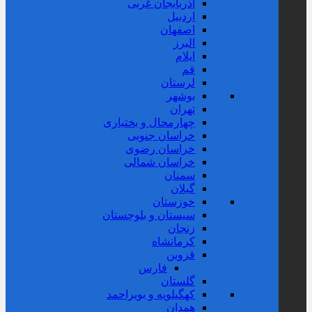
آذربایجان غربی
اردبیل
اصفهان
البرز
ایلام
قم
لرستان
بوشهر
تهران
چهارمحال و بختیاری
خراسان جنوبی
خراسان رضوی
خراسان شمالی
سمنان
گیلان
خوزستان
سیستان و بلوچستان
زنجان
کرمانشاه
قزوین
فارس
گلستان
کهگیلویه و بویراحمد
همدان