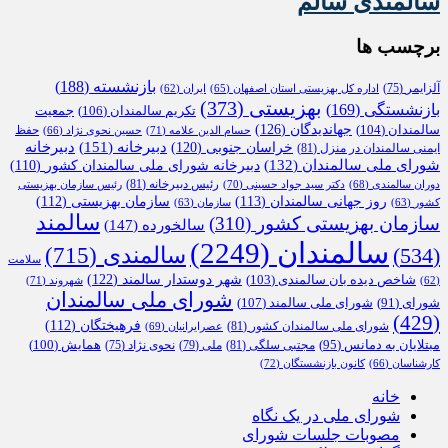
سالمندی سالم
برچسب ها
بازنشسته
(188)
آلزایمر
(75)
اداره کل بهزیستی استان اصفهان
(65)
ایران
(62)
بهزیستی
(373)
بازنشستگی
(169)
تکریم سالمندان
(106)
جمعیت
جهاندیدگان
(126)
سالمندان
(104)
حفظ
حسام الدین علامه
(71)
حسین نحوی نژاد
(66)
دبیرخانه
(151)
خراسان جنوبی
(120)
دبیرخانه
ایمنی سالمندان در منزل
(81)
شورای ملی سالمندان
(132)
دبیرخانه شورای ملی سالمندان کشور
(110)
رئیس دبیرخانه
(81)
دوران سالمندی
(68)
دکتر سید جواد حسینی
(70)
رئیس سازمان بهزیستی
روز جهانی سالمندان
(113)
سازمان بهزیستی
(112)
کشور
(63)
سازمان
(63)
سالمند
سازمان بهزیستی کشور
(310)
سالخورده
(147)
سالمندان
(2249)
سالمندی
(715)
(534)
سلامت
شهر دوستدار سالمند
(122)
شاخص دیده بان سالمندی
(103)
شهروند
(71)
(62)
شورای ملی سالمندان
شورای ملی سالمند
(107)
شورای
(91)
(429)
فرهیختگان
(112)
شورای ملی سالمندان کشور
(81)
عصرایرانیان
(69)
همایش
(100)
مبتلایان به دمانس
(95)
مجتبی سلگی
(81)
ملی
(79)
نحوی نژاد
(75)
کارشناسان
(66)
کانون بازنشستگان
(72)
خانه
شورای ملی در یک نگاه
مصوبات جلسات شورای