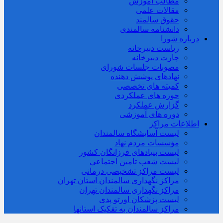
مطالب آموزش
مقالات علمی
حقوق سالمند
دانشنامه سالمندی
درباره شورا
ریاست دبیرخانه
چارت دبیرخانه
مصوبات جلسات شورای
نهادهای پوشش دهنده
کمیته های تخصصی
حوزه های عملکردی
گزارش عملکرد
دوره های آموزشی
اطلاعات مراکز
لیست آسایشگاه سالمندان
مؤسسات مردم نهاد
لیست بنیادهای فرزانگان کشور
لیست شعب تامین اجتماعی
لیست مراکز تشخیصی درمانی
مراکز نگهداری سالمندان استان تهران
مراکز نگهداری سالمندان تهران
لیست پزشکان اورتو پدی
مراکز سالمندان به تفکیک استانها