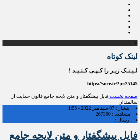
×
لینک کوتاه
لـیـنـک زیـر را کـپـی کـنـیـد !
https://snce.ir/?p=25145
صفحه نخست
فایل پیشگفتار و متن لایحه جامع قانون حمایت از
سالمندان
انتشار :
07 سپتامبر 2022 - 1:55
مشاهده :
267360
ارسال :
فایل پیشگفتار و متن لایحه جامع