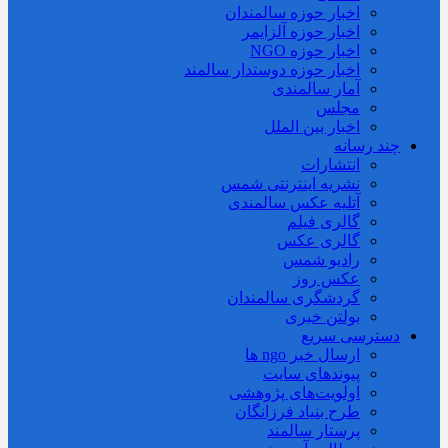
اخبار حوزه سالمندان
اخبار حوزه آلزايمر
اخبار حوزه NGO
اخبار حوزه دوستدار سالمند
آمار سالمندی
مجلس
اخبار بین الملل
چند رسانه
انتشارات
نشریه اینترنتی شمس
آتلیه عکس سالمندی
گالری فیلم
گالری عکس
رادیو شمس
عکس روز
گردشگری سالمندان
بولتن خبری
دسترسی سریع
ارسال خبر ngo ها
پیوندهای سایت
اولویت‌های پژوهشی
طرح بنیاد فرزانگان
پرستار سالمند