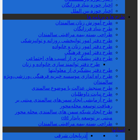
اخبار حوزه بنیاد فرزانگان
اخبار حوزه بین الملل
طرح ها و برنامه ها
طرح آموزش زنان سالمندان
طرح بنیاد فرزانگان
طراحی بسته بیمه مراقبتی سالمندان
طرح دفتر امور توانبخشی روزانه و توانپزشکی
طرح دفتر امور زنان و خانواده
طرح دفتر امور فرهنگی
طرح دفتر پیشگیری از آسیب های اجتماعی
طرح دفتر توانمند سازی خانواده و زنان
طرح دفتر پیشگیری از معلولیتها
طرح راه اندازی موسسه خیریه فرهنگی ،ورزشی،ویژه
سالمندان
طرح سنجش عدالت با موضوع سالمندی
طرح نیابت داوطلبان
طرح آزمایشی ایجاد سمن‌های سالمندی مبتنی بر
رهیافت توسعه محله‌‌محور
طرح ایجاد شبکه سمن های سالمندی محله محور
مبتنی بر توسعه پایدار cdd
طراحی بسته بیمه مراقبتی سالمندان
استانها
آذربایجان شرقی