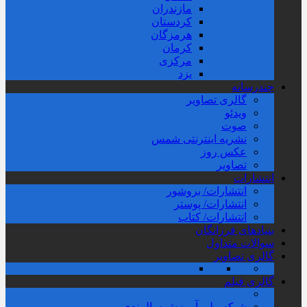
مازندران
کردستان
هرمزگان
کرمان
مرکزی
یزد
چندرسانه
گالری تصاویر
ویدئو
صوت
نشریه اینترنتی شمس
عکس روز
تصاویر
انتشارات
انتشارات/ بروشور
انتشارات/ پوستر
انتشارات/ کتاب
بنیادهای فرزانگان
سوالات متداول
گالری تصاویر
گالری فیلم
شبکه ملی آموزش سالمندی