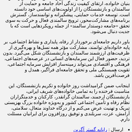
بنیان خانواده، ارتقای کیفیت زندگی آحاد جامعه و حمایت از
سالمندان و بازنشستگان را از اولویت‌های اساسی خود دانسته
است. توسعه خدمات حمایتی، پیشگیرانه و توانمندساز، گسترش
برنامه‌های مشارکت‌محور، ترویج سالمندی فعال و حرکت به سوی
تحقق «جامعه دوستدار سالمند» از جمله رویکردهایی است که با
جدیت دنبال می‌شود.
باور داریم جامعه‌ای برخوردار از رفاه، پایداری و نشاط اجتماعی، بر
پایه خانواده‌ای توانمند، مشارکت مؤثر همه نسل‌ها و بهره‌گیری از
ظرفیت‌های ارزشمند سالمندان و بازنشستگان شکل می‌گیرد. بدون
تردید، حضور فعال این سرمایه‌های انسانی در عرصه‌های اجتماعی،
فرهنگی و اقتصادی می‌تواند زمینه‌ساز افزایش سرمایه اجتماعی،
تقویت همبستگی ملی و تحقق جامعه‌ای فراگیر، همدل و
فرصت‌آفرین باشد.
اینجانب ضمن گرامیداشت روز خانواده و تکریم بازنشستگان، این
مناسبت فرخنده را به تمامی خانواده‌های شریف ایرانی،
بازنشستگان ارجمند، سالمندان گرانقدر، کارکنان و خدمتگزاران
نظام رفاه و تأمین اجتماعی کشور و به‌ویژه خانواده بزرگ بهزیستی
تبریک و تهنیت عرض می‌کنم و از درگاه خداوند متعال، سلامتی،
آرامش، عزت، سربلندی و توفیق روزافزون برای ایرانیان مسئلت
دارم.
ارسال :
رایانه گستر آگرین