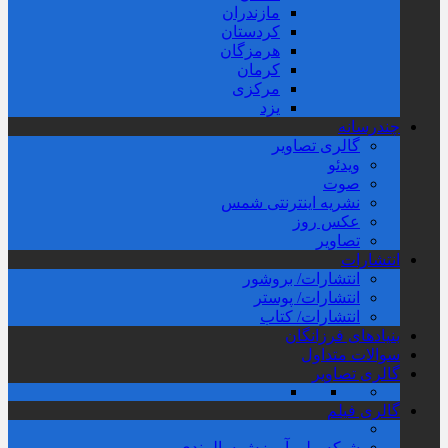
مازندران
کردستان
هرمزگان
کرمان
مرکزی
یزد
چندرسانه
گالری تصاویر
ویدئو
صوت
نشریه اینترنتی شمس
عکس روز
تصاویر
انتشارات
انتشارات/ بروشور
انتشارات/ پوستر
انتشارات/ کتاب
بنیادهای فرزانگان
سوالات متداول
گالری تصاویر
گالری فیلم
شبکه ملی آموزش سالمندی