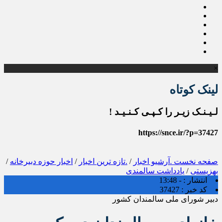
×
لینک کوتاه
لـیـنـک زیـر را کـپـی کـنـیـد !
https://snce.ir/?p=37427
صفحه نخست
.آرشیو اخبار
/
.تازه ترین اخبار
/
اخبار حوزه دبیرخانه
/
بهزیستی
/
یادداشت سالمندی
انتشار :
- 13:48
کد خبر :
37427
دبیر شورای ملی سالمندان کشور