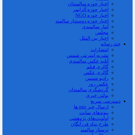
اخبار حوزه سالمندان
اخبار حوزه آلزايمر
اخبار حوزه NGO
اخبار حوزه دوستدار سالمند
آمار سالمندی
مجلس
اخبار بین الملل
چند رسانه
انتشارات
نشریه اینترنتی شمس
آتلیه عکس سالمندی
گالری فیلم
گالری عکس
رادیو شمس
عکس روز
گردشگری سالمندان
بولتن خبری
دسترسی سریع
ارسال خبر ngo ها
پیوندهای سایت
اولویت‌های پژوهشی
طرح بنیاد فرزانگان
پرستار سالمند