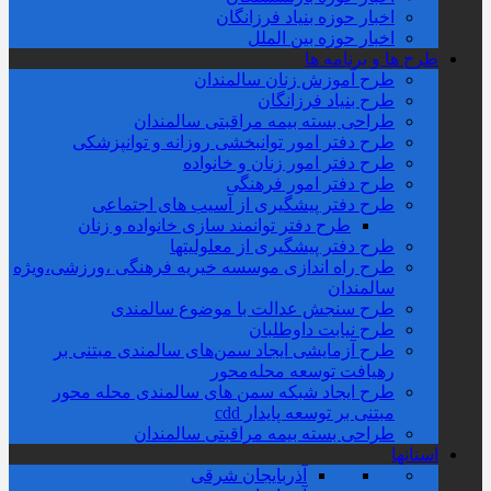
اخبار حوزه بنیاد فرزانگان
اخبار حوزه بین الملل
طرح ها و برنامه ها
طرح آموزش زنان سالمندان
طرح بنیاد فرزانگان
طراحی بسته بیمه مراقبتی سالمندان
طرح دفتر امور توانبخشی روزانه و توانپزشکی
طرح دفتر امور زنان و خانواده
طرح دفتر امور فرهنگی
طرح دفتر پیشگیری از آسیب های اجتماعی
طرح دفتر توانمند سازی خانواده و زنان
طرح دفتر پیشگیری از معلولیتها
طرح راه اندازی موسسه خیریه فرهنگی ،ورزشی،ویژه
سالمندان
طرح سنجش عدالت با موضوع سالمندی
طرح نیابت داوطلبان
طرح آزمایشی ایجاد سمن‌های سالمندی مبتنی بر
رهیافت توسعه محله‌‌محور
طرح ایجاد شبکه سمن های سالمندی محله محور
مبتنی بر توسعه پایدار cdd
طراحی بسته بیمه مراقبتی سالمندان
استانها
آذربایجان شرقی