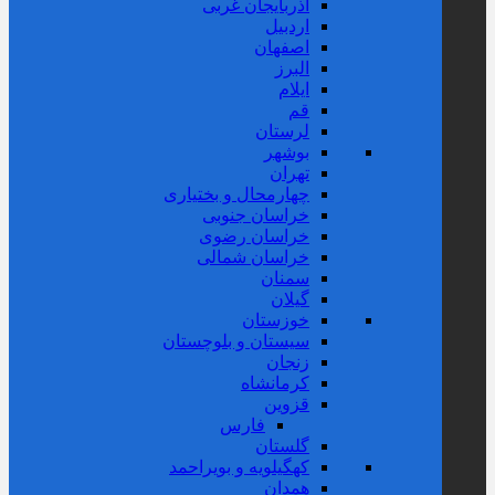
آذربایجان غربی
اردبیل
اصفهان
البرز
ایلام
قم
لرستان
بوشهر
تهران
چهارمحال و بختیاری
خراسان جنوبی
خراسان رضوی
خراسان شمالی
سمنان
گیلان
خوزستان
سیستان و بلوچستان
زنجان
کرمانشاه
قزوین
فارس
گلستان
کهگیلویه و بویراحمد
همدان