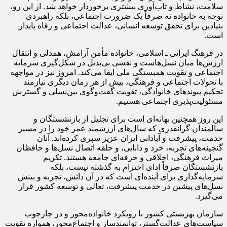
سلامت، نشاط و تاب‌آوری بیشتری برخوردار خواهد شد. از این رو،
توجه به خانواده نه صرفاً یک ضرورت اجتماعی، بلکه راهبردی
بنیادین برای تحقق توسعه انسانی، عدالت اجتماعی و رفاه پایدار
است.
در فرهنگ ایرانی ـ اسلامی، خانواده مأمن آرامش، همدلی و انتقال
ارزش‌ها میان نسل‌هاست و نقشی بی‌بدیل در شکل‌گیری سرمایه
اجتماعی و تقویت همبستگی ملی ایفا می‌کند. امروز نیز در مواجهه
با تحولات اجتماعی و فرهنگی، بیش از هر زمان دیگری نیازمند
تحکیم پیوندهای خانوادگی، تقویت گفت‌وگوی بین‌نسلی و گسترش
مسئولیت‌پذیری اجتماعی هستیم.
این روز همچنین بهانه‌ای است برای تجلیل از بازنشستگان و
سالمندان گرانقدری که سال‌های ارزشمند عمر خود را در مسیر
خدمت، پیشرفت و آبادانی ایران عزیز سپری کرده‌اند. آنان
گنجینه‌های تجربه، خرد و دانایی، و حلقه اتصال نسل‌ها و حافظان
میراث فرهنگی، اخلاقی و حرفه‌ای جامعه هستند. تکریم
بازنشستگان صرفاً ادای احترام به گذشته نیست، بلکه
سرمایه‌گذاری برای آینده‌ای است که در آن دانش، تجربه و بینش
نسل‌های پیشین در خدمت پیشرفت، تعالی و توسعه کشور قرار
می‌گیرد.
سازمان بهزیستی کشور با رویکرد خانواده‌محور و در چارچوب
سیاست‌های عدالت‌گستر، توانمندساز و اجتماع‌محور، همواره تقویت