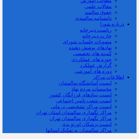
مطالب آموزش
مقالات علمی
حقوق سالمند
دانشنامه سالمندی
درباره شورا
ریاست دبیرخانه
چارت دبیرخانه
مصوبات جلسات شورای
نهادهای پوشش دهنده
کمیته های تخصصی
حوزه های عملکردی
گزارش عملکرد
دوره های آموزشی
اطلاعات مراکز
لیست آسایشگاه سالمندان
مؤسسات مردم نهاد
لیست بنیادهای فرزانگان کشور
لیست شعب تامین اجتماعی
لیست مراکز تشخیصی درمانی
مراکز نگهداری سالمندان استان تهران
مراکز نگهداری سالمندان تهران
لیست پزشکان اورتو پدی
مراکز سالمندان به تفکیک استانها