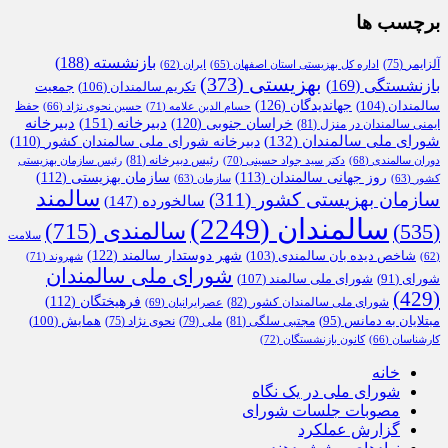
برچسب ها
بازنشسته
(188)
آلزایمر
(75)
اداره کل بهزیستی استان اصفهان
(65)
ایران
(62)
بهزیستی
(373)
بازنشستگی
(169)
تکریم سالمندان
(106)
جمعیت
جهاندیدگان
(126)
سالمندان
(104)
حفظ
حسام الدین علامه
(71)
حسین نحوی نژاد
(66)
دبیرخانه
(151)
خراسان جنوبی
(120)
دبیرخانه
ایمنی سالمندان در منزل
(81)
شورای ملی سالمندان
(132)
دبیرخانه شورای ملی سالمندان کشور
(110)
رئیس دبیرخانه
(81)
دوران سالمندی
(68)
دکتر سید جواد حسینی
(70)
رئیس سازمان بهزیستی
روز جهانی سالمندان
(113)
سازمان بهزیستی
(112)
کشور
(63)
سازمان
(63)
سالمند
سازمان بهزیستی کشور
(311)
سالخورده
(147)
سالمندان
(2249)
سالمندی
(715)
(535)
سلامت
شهر دوستدار سالمند
(122)
شاخص دیده بان سالمندی
(103)
شهروند
(71)
(62)
شورای ملی سالمندان
شورای ملی سالمند
(107)
شورای
(91)
(429)
فرهیختگان
(112)
شورای ملی سالمندان کشور
(82)
عصرایرانیان
(69)
همایش
(100)
مبتلایان به دمانس
(95)
مجتبی سلگی
(81)
ملی
(79)
نحوی نژاد
(75)
کارشناسان
(66)
کانون بازنشستگان
(72)
خانه
شورای ملی در یک نگاه
مصوبات جلسات شورای
گزارش عملکرد