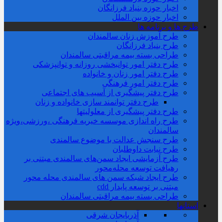
اخبار حوزه بنیاد فرزانگان
اخبار حوزه بین الملل
طرح ها و برنامه ها
طرح آموزش زنان سالمندان
طرح بنیاد فرزانگان
طراحی بسته بیمه مراقبتی سالمندان
طرح دفتر امور توانبخشی روزانه و توانپزشکی
طرح دفتر امور زنان و خانواده
طرح دفتر امور فرهنگی
طرح دفتر پیشگیری از آسیب های اجتماعی
طرح دفتر توانمند سازی خانواده و زنان
طرح دفتر پیشگیری از معلولیتها
طرح راه اندازی موسسه خیریه فرهنگی ،ورزشی،ویژه
سالمندان
طرح سنجش عدالت با موضوع سالمندی
طرح نیابت داوطلبان
طرح آزمایشی ایجاد سمن‌های سالمندی مبتنی بر
رهیافت توسعه محله‌‌محور
طرح ایجاد شبکه سمن های سالمندی محله محور
مبتنی بر توسعه پایدار cdd
طراحی بسته بیمه مراقبتی سالمندان
استانها
آذربایجان شرقی