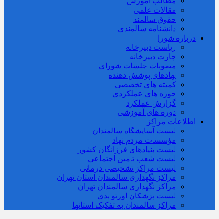
مطالب آموزش
مقالات علمی
حقوق سالمند
دانشنامه سالمندی
درباره شورا
ریاست دبیرخانه
چارت دبیرخانه
مصوبات جلسات شورای
نهادهای پوشش دهنده
کمیته های تخصصی
حوزه های عملکردی
گزارش عملکرد
دوره های آموزشی
اطلاعات مراکز
لیست آسایشگاه سالمندان
مؤسسات مردم نهاد
لیست بنیادهای فرزانگان کشور
لیست شعب تامین اجتماعی
لیست مراکز تشخیصی درمانی
مراکز نگهداری سالمندان استان تهران
مراکز نگهداری سالمندان تهران
لیست پزشکان اورتو پدی
مراکز سالمندان به تفکیک استانها