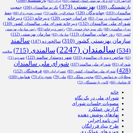
بازنشسته
(188)
آلزایمر
(75)
اداره کل بهزیستی استان اصفهان
(65)
ایران
(62)
بهزیستی
(373)
بازنشستگی
(169)
تکریم سالمندان
(106)
جمعیت
جهاندیدگان
(126)
سالمندان
(103)
حفظ
حسام الدین علامه
(71)
حسین نحوی نژاد
(66)
دبیرخانه
(151)
خراسان جنوبی
(120)
دبیرخانه
ایمنی سالمندان در منزل
(81)
شورای ملی سالمندان
(132)
دبیرخانه شورای ملی سالمندان کشور
(110)
رئیس دبیرخانه
(81)
دوران سالمندی
(68)
دکتر سید جواد حسینی
(70)
رئیس سازمان بهزیستی
روز جهانی سالمندان
(113)
سازمان بهزیستی
(112)
کشور
(63)
سازمان
(63)
سالمند
سازمان بهزیستی کشور
(310)
سالخورده
(147)
سالمندان
(2247)
سالمندی
(715)
(534)
سلامت
شهر دوستدار سالمند
(122)
شاخص دیده بان سالمندی
(103)
شهروند
(71)
(62)
شورای ملی سالمندان
شورای ملی سالمند
(107)
شورای
(91)
(428)
فرهیختگان
(112)
شورای ملی سالمندان کشور
(81)
عصرایرانیان
(69)
همایش
(100)
مبتلایان به دمانس
(95)
مجتبی سلگی
(81)
ملی
(79)
نحوی نژاد
(75)
کارشناسان
(66)
کانون بازنشستگان
(72)
خانه
شورای ملی در یک نگاه
مصوبات جلسات شورای
گزارش عملکرد
نهادهای پوشش دهنده
آیین نامه اجرایی
طرح بنیاد فرزانگان
حوزه های عملکردی