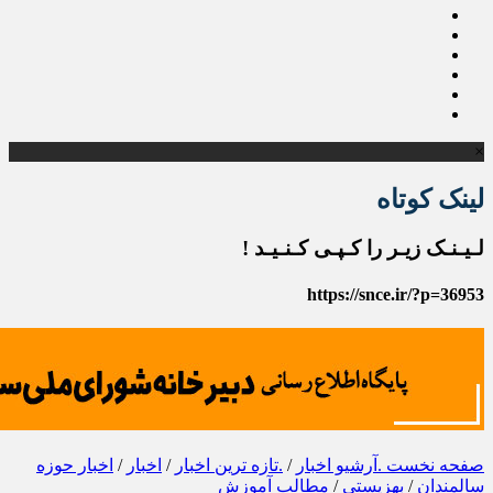
×
لینک کوتاه
لـیـنـک زیـر را کـپـی کـنـیـد !
https://snce.ir/?p=36953
صفحه نخست
.آرشیو اخبار
/
.تازه ترین اخبار
/
اخبار
/
اخبار حوزه
سالمندان
/
بهزیستی
/
مطالب آموزش