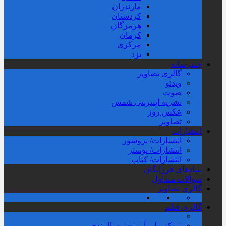
مازندران
کردستان
هرمزگان
کرمان
مرکزی
یزد
چندرسانه
گالری تصاویر
ویدئو
صوت
نشریه اینترنتی شمس
عکس روز
تصاویر
انتشارات
انتشارات/ بروشور
انتشارات/ پوستر
انتشارات/ کتاب
بنیادهای فرزانگان
سوالات متداول
گالری تصاویر
گالری فیلم
شبکه ملی آموزش سالمندی