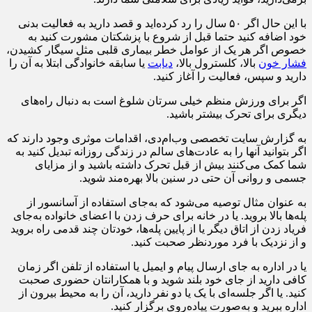
با این حال اگر ۵۰ سال را رد کرده‌اید و قصد دارید به فعالیت بدنی
خود اضافه کنید حتما قبل از شروع با پزشکتان مشورت کنید به
خصوص اگر هر یک از عوامل خطر بیماری قلبی مثل سیگار کشیدن،
فشار خون
بالا، کلسترول بالا،
دیابت
یا سابقه خانوادگی ابتلا به آن را
دارید و سپس، فعالیت را آغاز کنید.
اگر برای ورزش منظم خیلی سرتان شلوغ است به دنبال راه‌های
دیگری برای تحرک بیشتر باشید.
به گزارش سایت تخصصی وب‌ام‌دی، اقدامات موثری وجود دارند که
اگر بتوانید آنها را به عادت‌های سالم در زندگی روزانه تبدیل کنید به
شما کمک می‌کنند بیش از قبل تحرک داشته باشید و از مزایای
جسمی و روانی آن حتی در سنین بالا بهره‌مند شوید.
به عنوان مثال توصیه می‌شود که به‌جای استفاده از آسانسور از
پله‌ها بالا بروید. یا در خانه برای حرف زدن با اعضای خانواده به‌جای
فریاد زدن از اتاق دیگر یا از پایین پله‌ها، خودتان چند قدمی راه بروید
و از نزدیک با فرد موردنظر صحبت کنید.
یا در اداره به‌ جای ارسال پیام و ایمیل یا استفاده از تلفن اگر زمان
کافی دارید از جای خود بلند شوید و با همکارانتان حضوری صحبت
کنید. یا اگر جلسه‌ای با یک یا دو نفر دارید، آن را به محیط بیرون از
اداره ببرید و به‌صورت پیاده‌روی برگزار کنید.