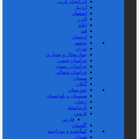
آذربایجان غربی
اردبیل
اصفهان
البرز
ایلام
قم
لرستان
بوشهر
تهران
چهارمحال و بختیاری
خراسان جنوبی
خراسان رضوی
خراسان شمالی
سمنان
گیلان
خوزستان
سیستان و بلوچستان
زنجان
کرمانشاه
قزوین
فارس
گلستان
کهگیلویه و بویراحمد
همدان