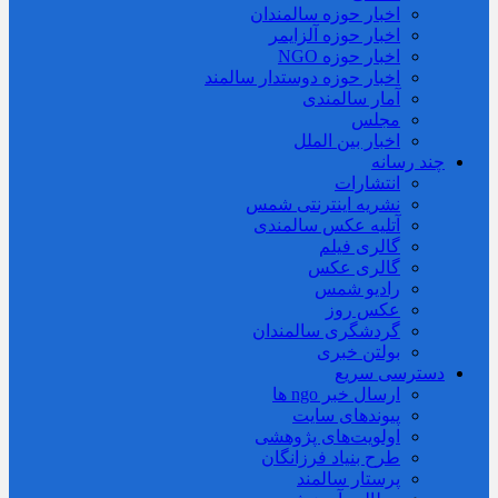
اخبار حوزه سالمندان
اخبار حوزه آلزايمر
اخبار حوزه NGO
اخبار حوزه دوستدار سالمند
آمار سالمندی
مجلس
اخبار بین الملل
چند رسانه
انتشارات
نشریه اینترنتی شمس
آتلیه عکس سالمندی
گالری فیلم
گالری عکس
رادیو شمس
عکس روز
گردشگری سالمندان
بولتن خبری
دسترسی سریع
ارسال خبر ngo ها
پیوندهای سایت
اولویت‌های پژوهشی
طرح بنیاد فرزانگان
پرستار سالمند