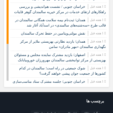
1 هفته قبل
خراسان جنوبی / نشست هم‌اندیشی و بررسی
راهکارهای ارتقای خدمات در مرکز خیریه سالمندان گوهر قاینات
1 هفته قبل
همدان/ ثبت‌نام بیمه سلامت همگانی سالمندان در
قالب طرح «سه‌شنبه‌های سالمندی» در اسدآباد آغاز شد
1 هفته قبل
نقش مولتی‌ویتامین در حفظ تحرک سالمندان
1 هفته قبل
همدان/ بازدید نظارتی بهزیستی ملایر از مرکز
نگهداری سالمندان «مهر مادران» سامن
1 هفته قبل
اصفهان/ بازدید مشترک نماینده مجلس و مسئولان
بهزیستی از مرکز توانبخشی سالمندان مهرورزان خوروبیابانک
1 هفته قبل
شوک جمعیتی در راه است؛ سالمندان در کدام
کشورها از جمعیت جوان پیشی خواهند گرفت؟
1 هفته قبل
خراسان جنوبی/ جلسه مشترک ستاد مناسب‌سازی
و شورای سالمندان شهرستان سرایان
2 هفته قبل
زنجان/ اجرای «شهر دوست‌دار سالمند» نیازمند
مشارکت همه دستگاه‌هاست
برچسب ها
2 هفته قبل
نشست تخصصی مدل جامعه‌محور تقویت جوامع