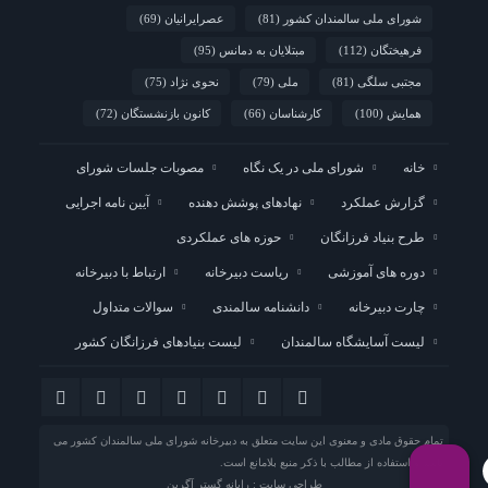
شورای ملی سالمندان کشور
(81)
عصرایرانیان
(69)
فرهیختگان
(112)
مبتلایان به دمانس
(95)
مجتبی سلگی
(81)
ملی
(79)
نحوی نژاد
(75)
همایش
(100)
کارشناسان
(66)
کانون بازنشستگان
(72)
خانه
شورای ملی در یک نگاه
مصوبات جلسات شورای
گزارش عملکرد
نهادهای پوشش دهنده
آیین نامه اجرایی
طرح بنیاد فرزانگان
حوزه های عملکردی
دوره های آموزشی
ریاست دبیرخانه
ارتباط با دبیرخانه
چارت دبیرخانه
دانشنامه سالمندی
سوالات متداول
لیست آسایشگاه سالمندان
لیست بنیادهای فرزانگان کشور
تمام حقوق مادی و معنوی این سایت متعلق به
دبیرخانه شورای ملی سالمندان کشور
می
باشد و استفاده از مطالب با ذکر منبع بلامانع است.
طراحی سایت : رایانه گستر آگرین