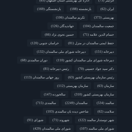
آلزایمر
(75)
محلی و مشارکت اجتماعی
اداره کل بهزیستی استان اصفهان
(65)
ایران
(62)
بازنشسته
(188)
بازنشستگی
(169)
2 هفته قبل
چشم‌انداز راهبردی صندوق جمعیت ملل متحد در
مورد چگونگی مشارکت رویکردهای جامعه‌محور در سالمندی سالم
بهزیستی
(373)
تکریم سالمندان
(106)
جمعیت سالمندان
(104)
جهاندیدگان
(126)
حسام الدین علامه
(71)
حسین نحوی نژاد
(66)
حفظ ایمنی سالمندان در منزل
(81)
خراسان جنوبی
(120)
دبیرخانه
(151)
دبیرخانه شورای ملی سالمندان
(132)
دبیرخانه شورای ملی سالمندان کشور
(110)
دوران سالمندی
(68)
دکتر سید جواد حسینی
(70)
رئیس دبیرخانه
(81)
رئیس سازمان بهزیستی کشور
(63)
روز جهانی سالمندان
(113)
سازمان
(63)
سازمان بهزیستی
(112)
سازمان بهزیستی کشور
(310)
سالخورده
(147)
سالمند
(534)
سالمندان
(2249)
سالمندی
(715)
سلامت
(62)
شاخص دیده بان سالمندی
(103)
شهر دوستدار سالمند
(122)
شهروند
(71)
شورای
(91)
شورای ملی سالمند
(107)
شورای ملی سالمندان
(429)