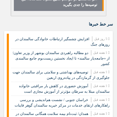
توصیه‌ها را جدی بگیرید
فر
سر خط خبرها
5 روز قبل
افزایش چشمگیر ارتباطات خانوادگی سالمندان در
روزهای جنگ
1 هفته قبل
دو مطالبه راهبردی سالمندان بوشهر از وزیر تعاون؛
از «جامعه‌یار سالمند» تا ایجاد نخستین زیست‌بوم جامع سالمندی
کشور
1 هفته قبل
️توصیه‌های بهداشتی و سلامتی برای سالمندان جهت
جلوگیری از گرمازدگی در پیاده‌روی اربعین
1 هفته قبل
آموزش حضوری در کاهش بار مراقبتی خانواده
سالمندان مبتلا به سرطان مؤثرتر از آموزش مجازی است
1 هفته قبل
خراسان جنوبی / نشست هم‌اندیشی و بررسی
راهکارهای ارتقای خدمات در مرکز خیریه سالمندان گوهر قاینات
1 هفته قبل
همدان/ ثبت‌نام بیمه سلامت همگانی سالمندان در