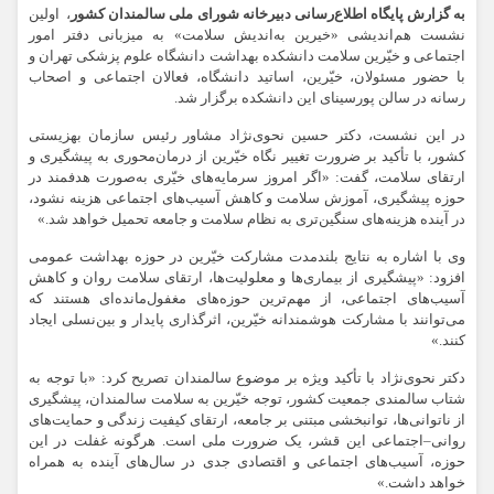
به گزارش پایگاه اطلاع‌رسانی دبیرخانه شورای ملی سالمندان کشور
، اولین
نشست هم‌اندیشی «خیرین به‌اندیش سلامت» به میزبانی دفتر امور
اجتماعی و خیّرین سلامت دانشکده بهداشت دانشگاه علوم پزشکی تهران و
با حضور مسئولان، خیّرین، اساتید دانشگاه، فعالان اجتماعی و اصحاب
رسانه در سالن پورسینای این دانشکده برگزار شد.
در این نشست، دکتر حسین نحوی‌نژاد مشاور رئیس سازمان بهزیستی
کشور، با تأکید بر ضرورت تغییر نگاه خیّرین از درمان‌محوری به پیشگیری و
ارتقای سلامت، گفت: «اگر امروز سرمایه‌های خیّری به‌صورت هدفمند در
حوزه پیشگیری، آموزش سلامت و کاهش آسیب‌های اجتماعی هزینه نشود،
در آینده هزینه‌های سنگین‌تری به نظام سلامت و جامعه تحمیل خواهد شد.»
وی با اشاره به نتایج بلندمدت مشارکت خیّرین در حوزه بهداشت عمومی
افزود: «پیشگیری از بیماری‌ها و معلولیت‌ها، ارتقای سلامت روان و کاهش
آسیب‌های اجتماعی، از مهم‌ترین حوزه‌های مغفول‌مانده‌ای هستند که
می‌توانند با مشارکت هوشمندانه خیّرین، اثرگذاری پایدار و بین‌نسلی ایجاد
کنند.»
دکتر نحوی‌نژاد با تأکید ویژه بر موضوع سالمندان تصریح کرد: «با توجه به
شتاب سالمندی جمعیت کشور، توجه خیّرین به سلامت سالمندان، پیشگیری
از ناتوانی‌ها، توانبخشی مبتنی بر جامعه، ارتقای کیفیت زندگی و حمایت‌های
روانی–اجتماعی این قشر، یک ضرورت ملی است. هرگونه غفلت در این
حوزه، آسیب‌های اجتماعی و اقتصادی جدی در سال‌های آینده به همراه
خواهد داشت.»