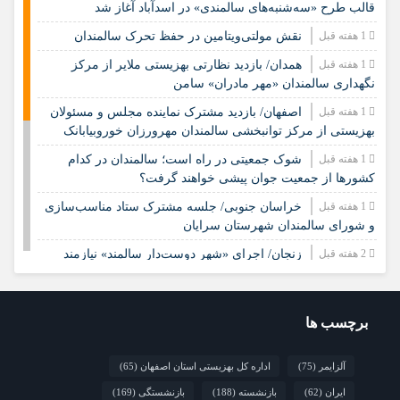
قالب طرح «سه‌شنبه‌های سالمندی» در اسدآباد آغاز شد
1 هفته قبل
نقش مولتی‌ویتامین در حفظ تحرک سالمندان
1 هفته قبل
همدان/ بازدید نظارتی بهزیستی ملایر از مرکز
نگهداری سالمندان «مهر مادران» سامن
1 هفته قبل
اصفهان/ بازدید مشترک نماینده مجلس و مسئولان
بهزیستی از مرکز توانبخشی سالمندان مهرورزان خوروبیابانک
1 هفته قبل
شوک جمعیتی در راه است؛ سالمندان در کدام
کشورها از جمعیت جوان پیشی خواهند گرفت؟
1 هفته قبل
خراسان جنوبی/ جلسه مشترک ستاد مناسب‌سازی
و شورای سالمندان شهرستان سرایان
2 هفته قبل
زنجان/ اجرای «شهر دوست‌دار سالمند» نیازمند
مشارکت همه دستگاه‌هاست
2 هفته قبل
نشست تخصصی مدل جامعه‌محور تقویت جوامع
محلی و مشارکت اجتماعی
برچسب ها
2 هفته قبل
چشم‌انداز راهبردی صندوق جمعیت ملل متحد در
آلزایمر
(75)
اداره کل بهزیستی استان اصفهان
(65)
مورد چگونگی مشارکت رویکردهای جامعه‌محور در سالمندی سالم
ایران
(62)
بازنشسته
(188)
بازنشستگی
(169)
2 هفته قبل
فارس/ سه‌گانه افتتاح مراکز سالمندان در هفته