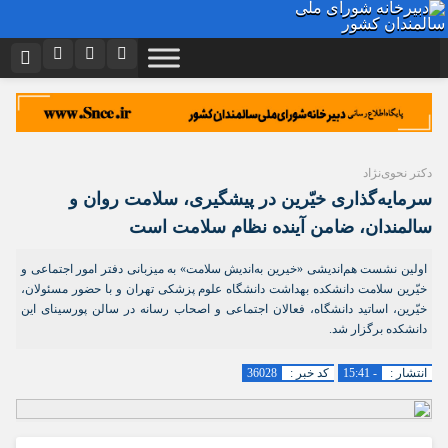
نام کاربری یا نشانی ایمیل
اینستاگرام
تلگرام
توییتر
ایتا
دیدگاه های ارسال شده توسط شما، پس از تایید توسط تیم مدیریت در وب
منتشر خواهد شد.
دکتر نحوی‌نژاد
رمز عبور
آپارات
اپلیکیشن
پیام هایی که حاوی تهمت یا افترا باشد منتشر نخواهد شد.
سرمایه‌گذاری خیّرین در پیشگیری، سلامت روان و
پیام هایی که به غیر از زبان فارسی یا غیر مرتبط باشد منتشر نخواهد شد.
سالمندان، ضامن آینده نظام سلامت است
مرا به خاطر بسپار
اولین نشست هم‌اندیشی «خیرین به‌اندیش سلامت» به میزبانی دفتر امور اجتماعی و
خیّرین سلامت دانشکده بهداشت دانشگاه علوم پزشکی تهران و با حضور مسئولان،
خیّرین، اساتید دانشگاه، فعالان اجتماعی و اصحاب رسانه در سالن پورسینای این
دانشکده برگزار شد.
انتشار :
- 15:41
کد خبر :
36028