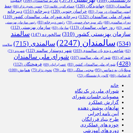
بازنشستگی
(169)
تکریم سالمندان
(106)
جمعیت
جهاندیدگان
(126)
سالمندان
(103)
حفظ
حسام الدین علامه
(71)
حسین نحوی نژاد
(66)
دبیرخانه
(151)
خراسان جنوبی
(120)
دبیرخانه
ایمنی سالمندان در منزل
(81)
شورای ملی سالمندان
(132)
دبیرخانه شورای ملی سالمندان کشور
(110)
رئیس دبیرخانه
(81)
دوران سالمندی
(68)
دکتر سید جواد حسینی
(70)
رئیس سازمان بهزیستی
روز جهانی سالمندان
(113)
سازمان بهزیستی
(112)
کشور
(63)
سازمان
(63)
سالمند
سازمان بهزیستی کشور
(310)
سالخورده
(147)
سالمندان
(2247)
سالمندی
(715)
(534)
سلامت
شهر دوستدار سالمند
(122)
شاخص دیده بان سالمندی
(103)
شهروند
(71)
(62)
شورای ملی سالمندان
شورای ملی سالمند
(107)
شورای
(91)
(428)
فرهیختگان
(112)
شورای ملی سالمندان کشور
(81)
عصرایرانیان
(69)
همایش
(100)
مبتلایان به دمانس
(95)
مجتبی سلگی
(81)
ملی
(79)
نحوی نژاد
(75)
کارشناسان
(66)
کانون بازنشستگان
(72)
خانه
شورای ملی در یک نگاه
مصوبات جلسات شورای
گزارش عملکرد
نهادهای پوشش دهنده
آیین نامه اجرایی
طرح بنیاد فرزانگان
حوزه های عملکردی
دوره های آموزشی