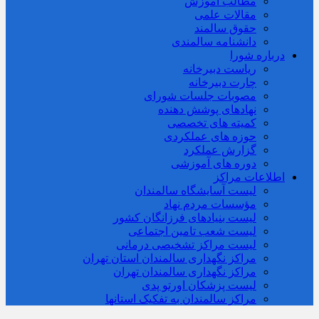
مطالب آموزش
مقالات علمی
حقوق سالمند
دانشنامه سالمندی
درباره شورا
ریاست دبیرخانه
چارت دبیرخانه
مصوبات جلسات شورای
نهادهای پوشش دهنده
کمیته های تخصصی
حوزه های عملکردی
گزارش عملکرد
دوره های آموزشی
اطلاعات مراکز
لیست آسایشگاه سالمندان
مؤسسات مردم نهاد
لیست بنیادهای فرزانگان کشور
لیست شعب تامین اجتماعی
لیست مراکز تشخیصی درمانی
مراکز نگهداری سالمندان استان تهران
مراکز نگهداری سالمندان تهران
لیست پزشکان اورتو پدی
مراکز سالمندان به تفکیک استانها