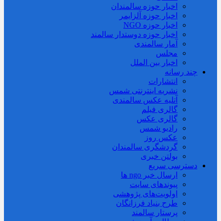
اخبار حوزه سالمندان
اخبار حوزه آلزايمر
اخبار حوزه NGO
اخبار حوزه دوستدار سالمند
آمار سالمندی
مجلس
اخبار بین الملل
چند رسانه
انتشارات
نشریه اینترنتی شمس
آتلیه عکس سالمندی
گالری فیلم
گالری عکس
رادیو شمس
عکس روز
گردشگری سالمندان
بولتن خبری
دسترسی سریع
ارسال خبر ngo ها
پیوندهای سایت
اولویت‌های پژوهشی
طرح بنیاد فرزانگان
پرستار سالمند