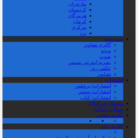
مازندران
کردستان
هرمزگان
کرمان
مرکزی
یزد
چندرسانه
گالری تصاویر
ویدئو
صوت
نشریه اینترنتی شمس
عکس روز
تصاویر
انتشارات
انتشارات/ بروشور
انتشارات/ پوستر
انتشارات/ کتاب
بنیادهای فرزانگان
سوالات متداول
گالری تصاویر
گالری فیلم
شبکه ملی آموزش سالمندی