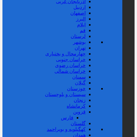
آذربایجان غربی
اردبیل
اصفهان
البرز
ایلام
قم
لرستان
بوشهر
تهران
چهارمحال و بختیاری
خراسان جنوبی
خراسان رضوی
خراسان شمالی
سمنان
گیلان
خوزستان
سیستان و بلوچستان
زنجان
کرمانشاه
قزوین
فارس
گلستان
کهگیلویه و بویراحمد
همدان