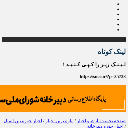
×
لینک کوتاه
لـیـنـک زیـر را کـپـی کـنـیـد !
https://snce.ir/?p=35738
صفحه نخست
.آرشیو اخبار
/
.تازه ترین اخبار
/
اخبار حوزه بین الملل
/
اخبار حوزه دبیرخانه