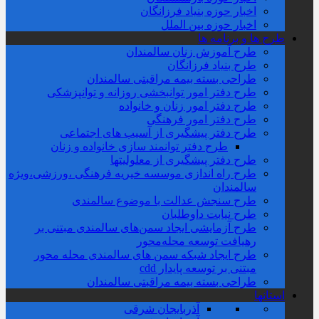
اخبار حوزه بنیاد فرزانگان
اخبار حوزه بین الملل
طرح ها و برنامه ها
طرح آموزش زنان سالمندان
طرح بنیاد فرزانگان
طراحی بسته بیمه مراقبتی سالمندان
طرح دفتر امور توانبخشی روزانه و توانپزشکی
طرح دفتر امور زنان و خانواده
طرح دفتر امور فرهنگی
طرح دفتر پیشگیری از آسیب های اجتماعی
طرح دفتر توانمند سازی خانواده و زنان
طرح دفتر پیشگیری از معلولیتها
طرح راه اندازی موسسه خیریه فرهنگی ،ورزشی،ویژه
سالمندان
طرح سنجش عدالت با موضوع سالمندی
طرح نیابت داوطلبان
طرح آزمایشی ایجاد سمن‌های سالمندی مبتنی بر
رهیافت توسعه محله‌‌محور
طرح ایجاد شبکه سمن های سالمندی محله محور
مبتنی بر توسعه پایدار cdd
طراحی بسته بیمه مراقبتی سالمندان
استانها
آذربایجان شرقی