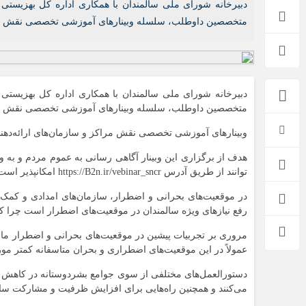
دبیرخانه شورای ملی سالمندان با همکاری اداره کل بهزیست
اخبار بین الملل
متخصصین داوطلب، سلسله وبینارهای آموزشی تخصصی نقش مراکز
دبیرخانه شورای ملی سالمندان با همکاری اداره کل بهزیست
متخصصین داوطلب، سلسله وبینارهای آموزشی تخصصی نقش مراکز
وبینارهای آموزشی تخصصی نقش مراکز و سازمان‌های ارائه‌دهنده خدمات و مدیریت بحران سا
هدف از برگزاری این وبینار آگاهی رسانی به عموم مردم و به و
توانند از طریق آدرس https://B2n.ir/vebinar_sncr امکانپذیر است.
در موقعیت‌های بحرانی و اضطرار، سازمان‌های امدادی و کمک ر
رفع نیازهای ویژه سالمندان در موقعیت‌های اضطرار است چرا که 
مروری بر تجربیات پیشین در موقعیت‌های بحرانی و اضطرار مان
عمولاً در این موقعیت‌های اضطراری و بحران متاسفانه کمتر مور
دستورالعمل‌های مختلفی از سوی جوامع بشردوستانه در کاهش آ
می‌کنند و همچنین راه‌هایی برای افزایش ظرفیت و مشارکت سالم