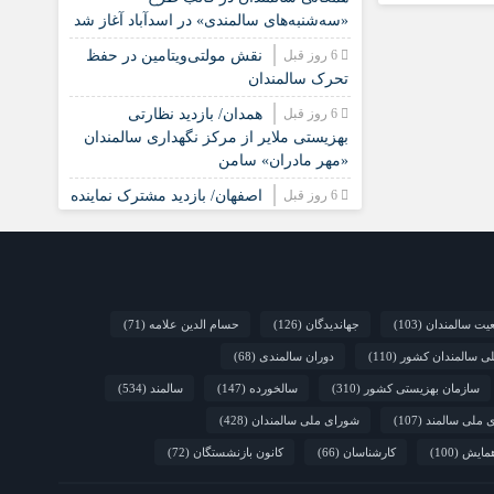
«سه‌شنبه‌های سالمندی» در اسدآباد آغاز شد
6 روز قبل
نقش مولتی‌ویتامین در حفظ
تحرک سالمندان
6 روز قبل
همدان/ بازدید نظارتی
بهزیستی ملایر از مرکز نگهداری سالمندان
«مهر مادران» سامن
6 روز قبل
اصفهان/ بازدید مشترک نماینده
مجلس و مسئولان بهزیستی از مرکز
توانبخشی سالمندان مهرورزان خوروبیابانک
6 روز قبل
شوک جمعیتی در راه است؛
سالمندان در کدام کشورها از جمعیت جوان
پیشی خواهند گرفت؟
یت سالمندان
(103)
جهاندیدگان
(126)
حسام الدین علامه
(71)
لی سالمندان کشور
(110)
دوران سالمندی
(68)
1 هفته قبل
خراسان جنوبی/ جلسه
مشترک ستاد مناسب‌سازی و شورای
سازمان بهزیستی کشور
(310)
سالخورده
(147)
سالمند
(534)
سالمندان شهرستان سرایان
 ملی سالمند
(107)
شورای ملی سالمندان
(428)
2 هفته قبل
زنجان/ اجرای «شهر
مایش
(100)
کارشناسان
(66)
کانون بازنشستگان
(72)
دوست‌دار سالمند» نیازمند مشارکت همه
دستگاه‌هاست