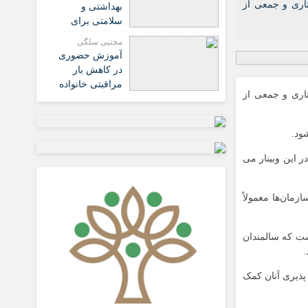
سالمند» تا ایجاد
اری و جمعی از
بهداشتی و
نخستین زیست‌بوم
سلامتی برای
جامع سالمندی
سالمندان جهت
مجتبی سلگی
کشور
جلوگیری از
آموزش حضوری
گرمازدگی در
در کاهش بار
پیاده‌روی اربعین
مراقبتی خانواده
اری و جمعی از
سالمندان مبتلا به
سرطان مؤثرتر از
آموزش مجازی
است
 این وبینار می
مان‌ها معمولاً
ست که سالمندان
.
پذیری آنان کمک