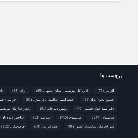
برچسب ها
آلزایمر
(75)
اداره کل بهزیستی استان اصفهان
(65)
ایران
(62)
با
حسین نحوی نژاد
(66)
حفظ ایمنی سالمندان در منزل
(81)
خراسان جنو
دکتر سید جواد حسینی
(70)
رئیس دبیرخانه
(81)
رئیس سازمان بهزیست
سالمندان
(2247)
سالمندی
(715)
سلامت
(62)
شاخص دیده بان س
شورای ملی سالمندان کشور
(81)
عصرایرانیان
(69)
فرهیختگان
(112)