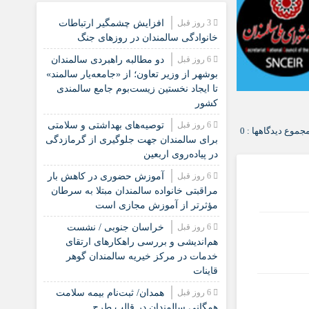
3 روز قبل
افزایش چشمگیر ارتباطات
خانوادگی سالمندان در روزهای جنگ
6 روز قبل
دو مطالبه راهبردی سالمندان
بوشهر از وزیر تعاون؛ از «جامعه‌یار سالمند»
تا ایجاد نخستین زیست‌بوم جامع سالمندی
کشور
6 روز قبل
️توصیه‌های بهداشتی و سلامتی
جموع دیدگاهها : 0
برای سالمندان جهت جلوگیری از گرمازدگی
در پیاده‌روی اربعین
6 روز قبل
آموزش حضوری در کاهش بار
مراقبتی خانواده سالمندان مبتلا به سرطان
مؤثرتر از آموزش مجازی است
6 روز قبل
خراسان جنوبی / نشست
هم‌اندیشی و بررسی راهکارهای ارتقای
خدمات در مرکز خیریه سالمندان گوهر
قاینات
6 روز قبل
همدان/ ثبت‌نام بیمه سلامت
همگانی سالمندان در قالب طرح