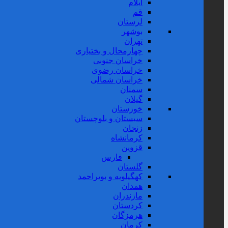
ایلام
قم
لرستان
بوشهر
تهران
چهارمحال و بختیاری
خراسان جنوبی
خراسان رضوی
خراسان شمالی
سمنان
گیلان
خوزستان
سیستان و بلوچستان
زنجان
کرمانشاه
قزوین
فارس
گلستان
کهگیلویه و بویراحمد
همدان
مازندران
کردستان
هرمزگان
کرمان