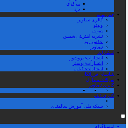
مرکزی
یزد
چندرسانه
گالری تصاویر
ویدئو
صوت
نشریه اینترنتی شمس
عکس روز
تصاویر
انتشارات
انتشارات/ بروشور
انتشارات/ پوستر
انتشارات/ کتاب
بنیادهای فرزانگان
سوالات متداول
گالری تصاویر
گالری فیلم
شبکه ملی آموزش سالمندی
اینستاگرام