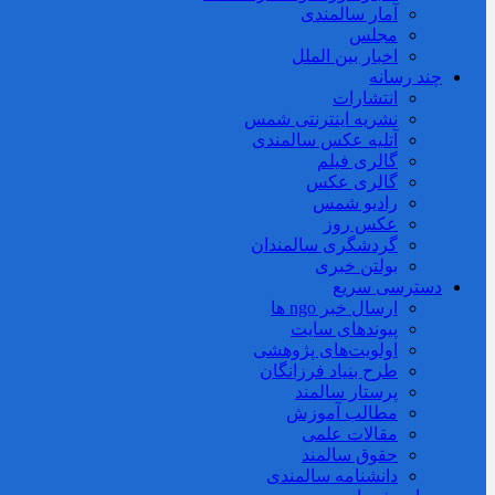
آمار سالمندی
مجلس
اخبار بین الملل
چند رسانه
انتشارات
نشریه اینترنتی شمس
آتلیه عکس سالمندی
گالری فیلم
گالری عکس
رادیو شمس
عکس روز
گردشگری سالمندان
بولتن خبری
دسترسی سریع
ارسال خبر ngo ها
پیوندهای سایت
اولویت‌های پژوهشی
طرح بنیاد فرزانگان
پرستار سالمند
مطالب آموزش
مقالات علمی
حقوق سالمند
دانشنامه سالمندی