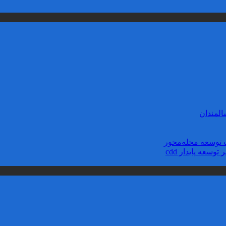
لمندان
توسعه محله‌‌محور
سعه پایدار cdd