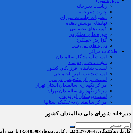
درباره شورا
ریاست دبیرخانه
چارت دبیرخانه
مصوبات جلسات شورای
نهادهای پوشش دهنده
کمیته های تخصصی
حوزه های عملکردی
گزارش عملکرد
دوره های آموزشی
اطلاعات مراکز
لیست آسایشگاه سالمندان
مؤسسات مردم نهاد
لیست بنیادهای فرزانگان کشور
لیست شعب تامین اجتماعی
لیست مراکز تشخیصی درمانی
مراکز نگهداری سالمندان استان تهران
مراکز نگهداری سالمندان تهران
لیست پزشکان اورتو پدی
مراکز سالمندان به تفکیک استانها
دبیرخانه شورای ملی سالمندان کشور
کل بازدیدکنند‌گان: 3,277,964 نفر / کل بازدیدها: 13,019,908 بازدید / آمار بازدید امروز: