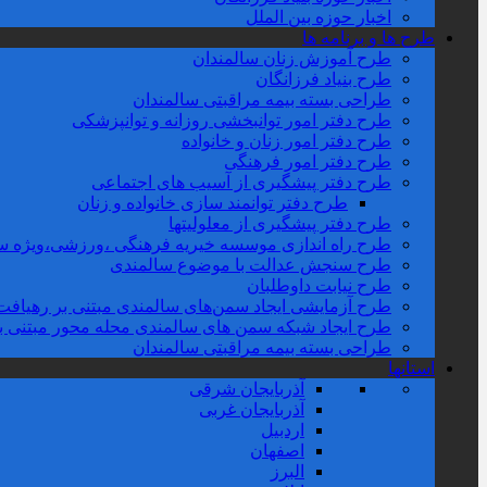
اخبار حوزه بین الملل
طرح ها و برنامه ها
طرح آموزش زنان سالمندان
طرح بنیاد فرزانگان
طراحی بسته بیمه مراقبتی سالمندان
طرح دفتر امور توانبخشی روزانه و توانپزشکی
طرح دفتر امور زنان و خانواده
طرح دفتر امور فرهنگی
طرح دفتر پیشگیری از آسیب های اجتماعی
طرح دفتر توانمند سازی خانواده و زنان
طرح دفتر پیشگیری از معلولیتها
طرح راه اندازی موسسه خیریه فرهنگی ،ورزشی،ویژه سا
طرح سنجش عدالت با موضوع سالمندی
طرح نیابت داوطلبان
طرح آزمایشی ایجاد سمن‌های سالمندی مبتنی بر رهیافت 
طرح ایجاد شبکه سمن های سالمندی محله محور مبتنی بر تو
طراحی بسته بیمه مراقبتی سالمندان
استانها
آذربایجان شرقی
آذربایجان غربی
اردبیل
اصفهان
البرز