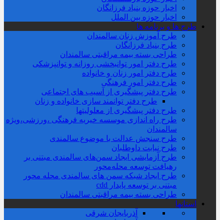
اخبار حوزه بنیاد فرزانگان
اخبار حوزه بین الملل
طرح ها و برنامه ها
طرح آموزش زنان سالمندان
طرح بنیاد فرزانگان
طراحی بسته بیمه مراقبتی سالمندان
طرح دفتر امور توانبخشی روزانه و توانپزشکی
طرح دفتر امور زنان و خانواده
طرح دفتر امور فرهنگی
طرح دفتر پیشگیری از آسیب های اجتماعی
طرح دفتر توانمند سازی خانواده و زنان
طرح دفتر پیشگیری از معلولیتها
طرح راه اندازی موسسه خیریه فرهنگی ،ورزشی،ویژه
سالمندان
طرح سنجش عدالت با موضوع سالمندی
طرح نیابت داوطلبان
طرح آزمایشی ایجاد سمن‌های سالمندی مبتنی بر
رهیافت توسعه محله‌‌محور
طرح ایجاد شبکه سمن های سالمندی محله محور
مبتنی بر توسعه پایدار cdd
طراحی بسته بیمه مراقبتی سالمندان
استانها
آذربایجان شرقی