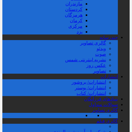
مازندران
کردستان
هرمزگان
کرمان
مرکزی
یزد
چندرسانه
گالری تصاویر
ویدئو
صوت
نشریه اینترنتی شمس
عکس روز
تصاویر
انتشارات
انتشارات/ بروشور
انتشارات/ پوستر
انتشارات/ کتاب
بنیادهای فرزانگان
سوالات متداول
گالری تصاویر
گالری فیلم
شبکه ملی آموزش سالمندی