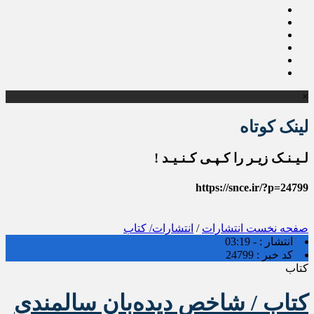
×
لینک کوتاه
لـیـنـک زیـر را کـپـی کـنـیـد !
https://snce.ir/?p=24799
صفحه نخست
انتشارات
/
انتشارات/ کتاب
انتشار :
- 03:19
کد خبر :
24799
کتاب
کتاب / شاخص دیده‌بان سالمندی