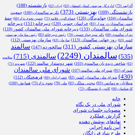
بازنشسته
(188)
آلزایمر
(75)
اداره کل بهزیستی استان اصفهان
(65)
ایران
(62)
بهزیستی
(373)
بازنشستگی
(169)
تکریم سالمندان
(106)
جمعیت
جهاندیدگان
(126)
سالمندان
(104)
حفظ
حسام الدین علامه
(71)
حسین نحوی نژاد
(66)
دبیرخانه
(151)
خراسان جنوبی
(120)
دبیرخانه
ایمنی سالمندان در منزل
(81)
شورای ملی سالمندان
(133)
دبیرخانه شورای ملی سالمندان کشور
(110)
رئیس دبیرخانه
(81)
دوران سالمندی
(68)
دکتر سید جواد حسینی
(70)
رئیس سازمان بهزیستی
روز جهانی سالمندان
(113)
سازمان بهزیستی
(112)
کشور
(63)
سازمان
(63)
سالمند
سازمان بهزیستی کشور
(311)
سالخورده
(147)
سالمندان
(2249)
سالمندی
(715)
(535)
سلامت
شهر دوستدار سالمند
(122)
شاخص دیده بان سالمندی
(103)
شهروند
(71)
(62)
شورای ملی سالمندان
شورای ملی سالمند
(107)
شورای
(91)
(430)
فرهیختگان
(112)
شورای ملی سالمندان کشور
(82)
عصرایرانیان
(69)
همایش
(100)
مبتلایان به دمانس
(95)
مجتبی سلگی
(81)
ملی
(79)
نحوی نژاد
(75)
کارشناسان
(66)
کانون بازنشستگان
(72)
خانه
شورای ملی در یک نگاه
مصوبات جلسات شورای
گزارش عملکرد
نهادهای پوشش دهنده
آیین نامه اجرایی
طرح بنیاد فرزانگان