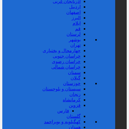
آذربایجان غربی
اردبیل
اصفهان
البرز
ایلام
قم
لرستان
بوشهر
تهران
چهارمحال و بختیاری
خراسان جنوبی
خراسان رضوی
خراسان شمالی
سمنان
گیلان
خوزستان
سیستان و بلوچستان
زنجان
کرمانشاه
قزوین
فارس
گلستان
کهگیلویه و بویراحمد
همدان