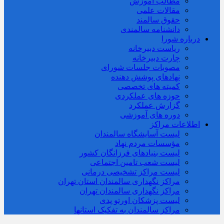
مطالب آموزش
مقالات علمی
حقوق سالمند
دانشنامه سالمندی
درباره شورا
ریاست دبیرخانه
چارت دبیرخانه
مصوبات جلسات شورای
نهادهای پوشش دهنده
کمیته های تخصصی
حوزه های عملکردی
گزارش عملکرد
دوره های آموزشی
اطلاعات مراکز
لیست آسایشگاه سالمندان
مؤسسات مردم نهاد
لیست بنیادهای فرزانگان کشور
لیست شعب تامین اجتماعی
لیست مراکز تشخیصی درمانی
مراکز نگهداری سالمندان استان تهران
مراکز نگهداری سالمندان تهران
لیست پزشکان اورتو پدی
مراکز سالمندان به تفکیک استانها