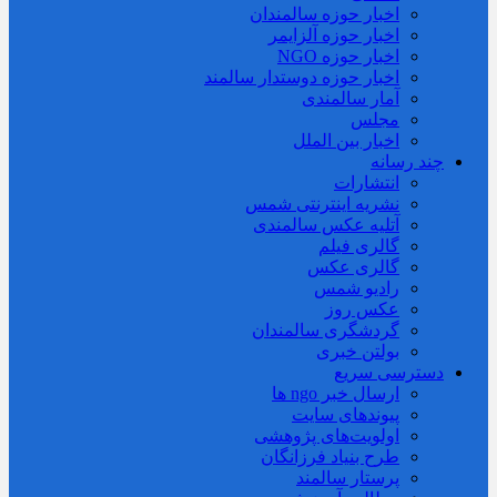
اخبار حوزه سالمندان
اخبار حوزه آلزايمر
اخبار حوزه NGO
اخبار حوزه دوستدار سالمند
آمار سالمندی
مجلس
اخبار بین الملل
چند رسانه
انتشارات
نشریه اینترنتی شمس
آتلیه عکس سالمندی
گالری فیلم
گالری عکس
رادیو شمس
عکس روز
گردشگری سالمندان
بولتن خبری
دسترسی سریع
ارسال خبر ngo ها
پیوندهای سایت
اولویت‌های پژوهشی
طرح بنیاد فرزانگان
پرستار سالمند