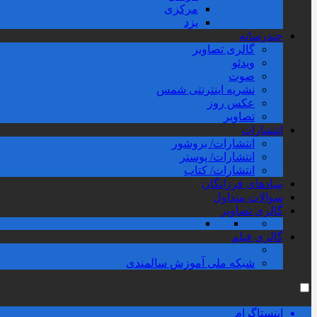
مرکزی
یزد
چندرسانه
گالری تصاویر
ویدئو
صوت
نشریه اینترنتی شمس
عکس روز
تصاویر
انتشارات
انتشارات/ بروشور
انتشارات/ پوستر
انتشارات/ کتاب
بنیادهای فرزانگان
سوالات متداول
گالری تصاویر
گالری فیلم
شبکه ملی آموزش سالمندی
اینستاگرام