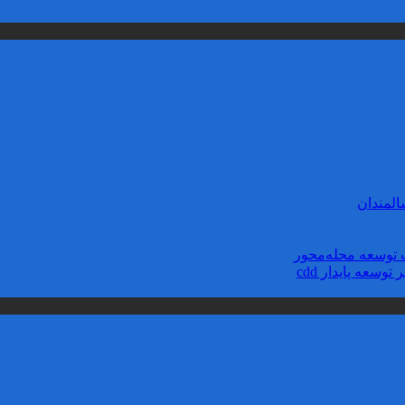
لمندان
توسعه محله‌‌محور
سعه پایدار cdd