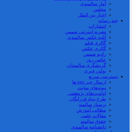
آمار سالمندی
مجلس
اخبار بین الملل
چند رسانه
انتشارات
نشریه اینترنتی شمس
آتلیه عکس سالمندی
گالری فیلم
گالری عکس
رادیو شمس
عکس روز
گردشگری سالمندان
بولتن خبری
دسترسی سریع
ارسال خبر ngo ها
پیوندهای سایت
اولویت‌های پژوهشی
طرح بنیاد فرزانگان
پرستار سالمند
مطالب آموزش
مقالات علمی
حقوق سالمند
دانشنامه سالمندی