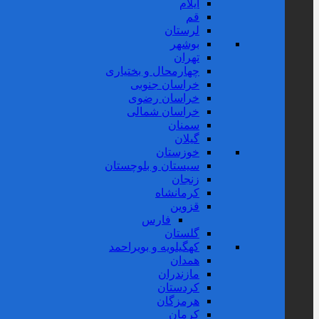
ایلام
قم
لرستان
بوشهر
تهران
چهارمحال و بختیاری
خراسان جنوبی
خراسان رضوی
خراسان شمالی
سمنان
گیلان
خوزستان
سیستان و بلوچستان
زنجان
کرمانشاه
قزوین
فارس
گلستان
کهگیلویه و بویراحمد
همدان
مازندران
کردستان
هرمزگان
کرمان