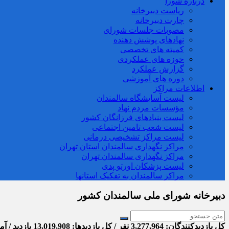
درباره شورا
ریاست دبیرخانه
چارت دبیرخانه
مصوبات جلسات شورای
نهادهای پوشش دهنده
کمیته های تخصصی
حوزه های عملکردی
گزارش عملکرد
دوره های آموزشی
اطلاعات مراکز
لیست آسایشگاه سالمندان
مؤسسات مردم نهاد
لیست بنیادهای فرزانگان کشور
لیست شعب تامین اجتماعی
لیست مراکز تشخیصی درمانی
مراکز نگهداری سالمندان استان تهران
مراکز نگهداری سالمندان تهران
لیست پزشکان اورتو پدی
مراکز سالمندان به تفکیک استانها
دبیرخانه شورای ملی سالمندان کشور
کل بازدیدکنند‌گان: 3,277,964 نفر / کل بازدیدها: 13,019,908 بازدید / آمار بازدید امروز: