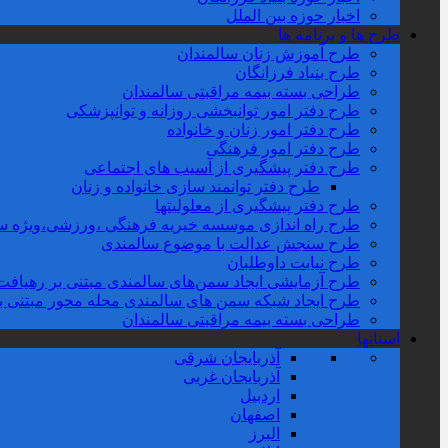
اخبار حوزه بین الملل
طرح ها و برنامه ها
طرح آموزش زنان سالمندان
طرح بنیاد فرزانگان
طراحی بسته بیمه مراقبتی سالمندان
طرح دفتر امور توانبخشی روزانه و توانپزشکی
طرح دفتر امور زنان و خانواده
طرح دفتر امور فرهنگی
طرح دفتر پیشگیری از آسیب های اجتماعی
طرح دفتر توانمند سازی خانواده و زنان
طرح دفتر پیشگیری از معلولیتها
طرح راه اندازی موسسه خیریه فرهنگی ،ورزشی،ویژه سا
طرح سنجش عدالت با موضوع سالمندی
طرح نیابت داوطلبان
طرح آزمایشی ایجاد سمن‌های سالمندی مبتنی بر رهیافت 
طرح ایجاد شبکه سمن های سالمندی محله محور مبتنی بر تو
طراحی بسته بیمه مراقبتی سالمندان
استانها
آذربایجان شرقی
آذربایجان غربی
اردبیل
اصفهان
البرز