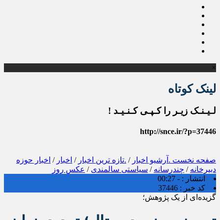
×
لینک کوتاه
لـیـنـک زیـر را کـپـی کـنـیـد !
http://snce.ir/?p=37446
صفحه نخست
.آرشیو اخبار
/
.تازه ترین اخبار
/
اخبار
/
اخبار حوزه
دبیرخانه
/
چندرسانه
/
سیاستی سالمندی
/
عکس روز
انتشار :
- 00:27
کد خبر :
37446
گزیده‌ای از یک پژوهش؛