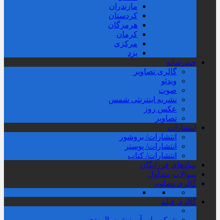
مازندران
کردستان
هرمزگان
کرمان
مرکزی
یزد
چندرسانه
گالری تصاویر
ویدئو
صوت
نشریه اینترنتی شمس
عکس روز
تصاویر
انتشارات
انتشارات/ بروشور
انتشارات/ پوستر
انتشارات/ کتاب
بنیادهای فرزانگان
سوالات متداول
گالری تصاویر
گالری فیلم
شبکه ملی آموزش سالمندی