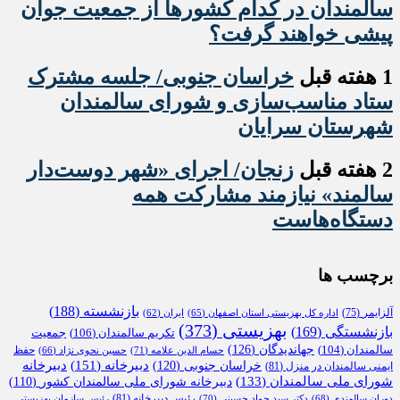
سالمندان در کدام کشورها از جمعیت جوان
پیشی خواهند گرفت؟
1 هفته قبل
خراسان جنوبی/ جلسه مشترک
ستاد مناسب‌سازی و شورای سالمندان
شهرستان سرایان
2 هفته قبل
زنجان/ اجرای «شهر دوست‌دار
سالمند» نیازمند مشارکت همه
دستگاه‌هاست
برچسب ها
بازنشسته
(188)
آلزایمر
(75)
اداره کل بهزیستی استان اصفهان
(65)
ایران
(62)
بهزیستی
(373)
بازنشستگی
(169)
تکریم سالمندان
(106)
جمعیت
جهاندیدگان
(126)
سالمندان
(104)
حفظ
حسام الدین علامه
(71)
حسین نحوی نژاد
(66)
دبیرخانه
(151)
خراسان جنوبی
(120)
دبیرخانه
ایمنی سالمندان در منزل
(81)
شورای ملی سالمندان
(133)
دبیرخانه شورای ملی سالمندان کشور
(110)
رئیس دبیرخانه
(81)
دوران سالمندی
(68)
دکتر سید جواد حسینی
(70)
رئیس سازمان بهزیستی