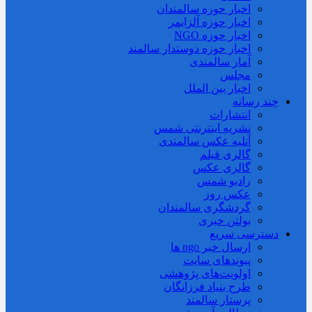
اخبار حوزه سالمندان
اخبار حوزه آلزايمر
اخبار حوزه NGO
اخبار حوزه دوستدار سالمند
آمار سالمندی
مجلس
اخبار بین الملل
چند رسانه
انتشارات
نشریه اینترنتی شمس
آتلیه عکس سالمندی
گالری فیلم
گالری عکس
رادیو شمس
عکس روز
گردشگری سالمندان
بولتن خبری
دسترسی سریع
ارسال خبر ngo ها
پیوندهای سایت
اولویت‌های پژوهشی
طرح بنیاد فرزانگان
پرستار سالمند