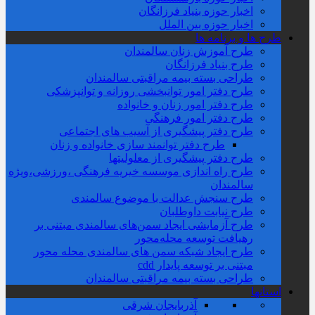
اخبار حوزه بنیاد فرزانگان
اخبار حوزه بین الملل
طرح ها و برنامه ها
طرح آموزش زنان سالمندان
طرح بنیاد فرزانگان
طراحی بسته بیمه مراقبتی سالمندان
طرح دفتر امور توانبخشی روزانه و توانپزشکی
طرح دفتر امور زنان و خانواده
طرح دفتر امور فرهنگی
طرح دفتر پیشگیری از آسیب های اجتماعی
طرح دفتر توانمند سازی خانواده و زنان
طرح دفتر پیشگیری از معلولیتها
طرح راه اندازی موسسه خیریه فرهنگی ،ورزشی،ویژه
سالمندان
طرح سنجش عدالت با موضوع سالمندی
طرح نیابت داوطلبان
طرح آزمایشی ایجاد سمن‌های سالمندی مبتنی بر
رهیافت توسعه محله‌‌محور
طرح ایجاد شبکه سمن های سالمندی محله محور
مبتنی بر توسعه پایدار cdd
طراحی بسته بیمه مراقبتی سالمندان
استانها
آذربایجان شرقی