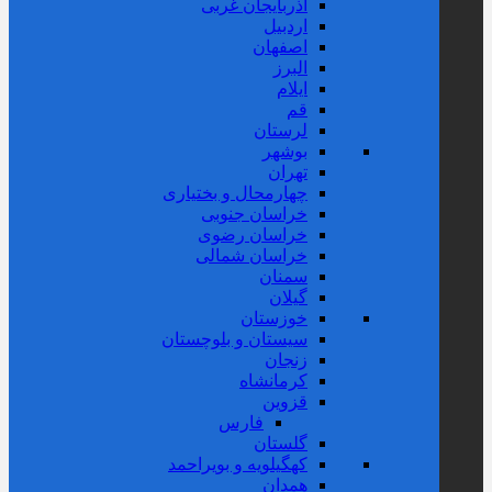
آذربایجان غربی
اردبیل
اصفهان
البرز
ایلام
قم
لرستان
بوشهر
تهران
چهارمحال و بختیاری
خراسان جنوبی
خراسان رضوی
خراسان شمالی
سمنان
گیلان
خوزستان
سیستان و بلوچستان
زنجان
کرمانشاه
قزوین
فارس
گلستان
کهگیلویه و بویراحمد
همدان