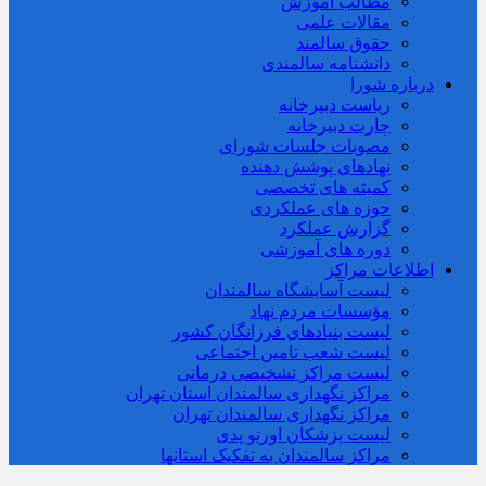
مطالب آموزش
مقالات علمی
حقوق سالمند
دانشنامه سالمندی
درباره شورا
ریاست دبیرخانه
چارت دبیرخانه
مصوبات جلسات شورای
نهادهای پوشش دهنده
کمیته های تخصصی
حوزه های عملکردی
گزارش عملکرد
دوره های آموزشی
اطلاعات مراکز
لیست آسایشگاه سالمندان
مؤسسات مردم نهاد
لیست بنیادهای فرزانگان کشور
لیست شعب تامین اجتماعی
لیست مراکز تشخیصی درمانی
مراکز نگهداری سالمندان استان تهران
مراکز نگهداری سالمندان تهران
لیست پزشکان اورتو پدی
مراکز سالمندان به تفکیک استانها