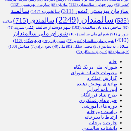
روز جهانی سالمندان
(113)
سازمان بهزیستی
(112)
کشور
(63)
سازمان
(63)
سالمند
سازمان بهزیستی کشور
(311)
سالخورده
(147)
سالمندان
(2249)
سالمندی
(715)
(535)
سلامت
شهر دوستدار سالمند
(122)
شاخص دیده بان سالمندی
(103)
شهروند
(71)
(62)
شورای ملی سالمندان
شورای ملی سالمند
(107)
شورای
(91)
(430)
فرهیختگان
(112)
شورای ملی سالمندان کشور
(82)
عصرایرانیان
(69)
همایش
(100)
مبتلایان به دمانس
(95)
مجتبی سلگی
(81)
ملی
(79)
نحوی نژاد
(75)
کارشناسان
(66)
کانون بازنشستگان
(72)
خانه
شورای ملی در یک نگاه
مصوبات جلسات شورای
گزارش عملکرد
نهادهای پوشش دهنده
آیین نامه اجرایی
طرح بنیاد فرزانگان
حوزه های عملکردی
دوره های آموزشی
ریاست دبیرخانه
ارتباط با دبیرخانه
چارت دبیرخانه
دانشنامه سالمندی