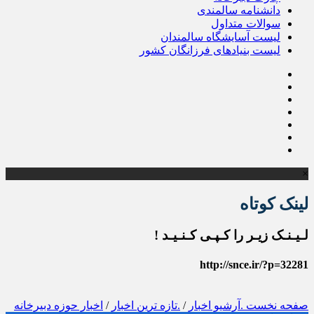
دانشنامه سالمندی
سوالات متداول
لیست آسایشگاه سالمندان
لیست بنیادهای فرزانگان کشور
×
لینک کوتاه
لـیـنـک زیـر را کـپـی کـنـیـد !
http://snce.ir/?p=32281
صفحه نخست
.آرشیو اخبار
/
.تازه ترین اخبار
/
اخبار حوزه دبیرخانه