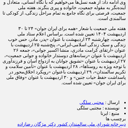
وی ادامه داد: از همه نسل‌ها می‌خواهیم که با نگاه انسانی، متعادل و
آینده‌نگر به مقوله جمعیت، خانواده و پیری بنگرند. هفته ملی
جمعیت، فرصتی برای نگاه جامع به تمام مراحل زندگی، از کودکی تا
سالمندی است.
هفته ملی جمعیت با شعار «همه برای ایران جوان» ۲۴ تا ۳۰
اردیبهشت‌ ۱۴۰۴ تعیین شده است. براساس اعلام ستاد ملی
جمعیت، چهارشنبه ۲۴ اردیبهشت با عنوان «پدر، مادر، حس خوب
زندگی و سبک زندگی اسلامی-ایرانی»، پنج‌شنبه ۲۵ اردیبهشت با
عنوان «ارتقای کرامت مادری، منشا اکسیر جوانی»، جمعه ۲۶
اردیبهشت با عنوان «رسانه‌های دوستدار خانواده و جوانی جمعیت»،
۲۷ اردیبهشت با عنوان «تشویق جوانان به ازدواج آسان و فرزندآوری
با توجه ویژه به روستاها»، ۲۸ اردیبهشت با عنوان «تأمین سلامت و
تکریم سالمندان»، ۲۹ اردیبهشت باعنوان «رویکرد اخلاق‌محور در
پاسداشت حفظ حیات جنین» و ۳۰ اردیبهشت با عنوان «وفاق ملی
برای ایران جوان» تعیین شده است.
ارسال :
مجتبی سلگی
نویسنده :
مجتبی سلگی
منبع :
ایرنا
برچسب ها
دبیرخانه شورای ملی سالمندان کشور
دکتر مژگان رضازاده