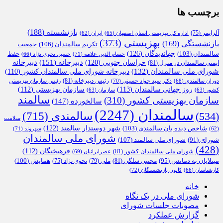
برچسب ها
بازنشسته
(188)
آلزایمر
(75)
اداره کل بهزیستی استان اصفهان
(65)
ایران
(62)
بهزیستی
(373)
بازنشستگی
(169)
تکریم سالمندان
(106)
جمعیت
جهاندیدگان
(126)
سالمندان
(103)
حفظ
حسام الدین علامه
(71)
حسین نحوی نژاد
(66)
دبیرخانه
(151)
خراسان جنوبی
(120)
دبیرخانه
ایمنی سالمندان در منزل
(81)
شورای ملی سالمندان
(132)
دبیرخانه شورای ملی سالمندان کشور
(110)
رئیس دبیرخانه
(81)
دوران سالمندی
(68)
دکتر سید جواد حسینی
(70)
رئیس سازمان بهزیستی
روز جهانی سالمندان
(113)
سازمان بهزیستی
(112)
کشور
(63)
سازمان
(63)
سالمند
سازمان بهزیستی کشور
(310)
سالخورده
(147)
سالمندان
(2247)
سالمندی
(715)
(534)
سلامت
شهر دوستدار سالمند
(122)
شاخص دیده بان سالمندی
(103)
شهروند
(71)
(62)
شورای ملی سالمندان
شورای ملی سالمند
(107)
شورای
(91)
(428)
فرهیختگان
(112)
شورای ملی سالمندان کشور
(81)
عصرایرانیان
(69)
همایش
(100)
مبتلایان به دمانس
(95)
مجتبی سلگی
(81)
ملی
(79)
نحوی نژاد
(75)
کارشناسان
(66)
کانون بازنشستگان
(72)
خانه
شورای ملی در یک نگاه
مصوبات جلسات شورای
گزارش عملکرد