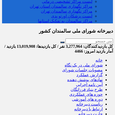
لیست مراکز تشخیصی درمانی
مراکز نگهداری سالمندان استان تهران
مراکز نگهداری سالمندان تهران
لیست پزشکان اورتو پدی
مراکز سالمندان به تفکیک استانها
دبیرخانه شورای ملی سالمندان کشور
کل بازدیدکنند‌گان: 3,277,964 نفر / کل بازدیدها: 13,019,908 بازدید /
آمار بازدید امروز:
4466
خانه
شورای ملی در یک نگاه
مصوبات جلسات شورای
گزارش عملکرد
نهادهای پوشش دهنده
آیین نامه اجرایی
طرح بنیاد فرزانگان
حوزه های عملکردی
دوره های آموزشی
ریاست دبیرخانه
ارتباط با دبیرخانه
چارت دبیرخانه