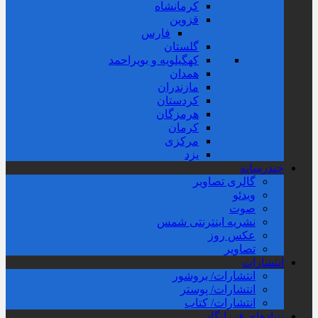
کرمانشاه
قزوین
فارس
گلستان
کهگیلویه و بویراحمد
همدان
مازندران
کردستان
هرمزگان
کرمان
مرکزی
یزد
چندرسانه
گالری تصاویر
ویدئو
صوت
نشریه اینترنتی شمس
عکس روز
تصاویر
انتشارات
انتشارات/ بروشور
انتشارات/ پوستر
انتشارات/ کتاب
بنیادهای فرزانگان