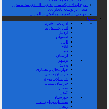
رهیافت توسعه محله‌‌محور
طرح ایجاد شبکه سمن های سالمندی محله محور
مبتنی بر توسعه پایدار cdd
طراحی بسته بیمه مراقبتی سالمندان
استانها
آذربایجان شرقی
آذربایجان غربی
اردبیل
اصفهان
البرز
ایلام
قم
لرستان
بوشهر
تهران
چهارمحال و بختیاری
خراسان جنوبی
خراسان رضوی
خراسان شمالی
سمنان
گیلان
خوزستان
سیستان و بلوچستان
زنجان