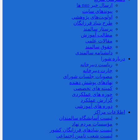
ارسال خبر ngo ها
پیوندهای سایت
اولویت‌های پژوهشی
طرح بنیاد فرزانگان
پرستار سالمند
مطالب آموزش
مقالات علمی
حقوق سالمند
دانشنامه سالمندی
درباره شورا
ریاست دبیرخانه
چارت دبیرخانه
مصوبات جلسات شورای
نهادهای پوشش دهنده
کمیته های تخصصی
حوزه های عملکردی
گزارش عملکرد
دوره های آموزشی
اطلاعات مراکز
لیست آسایشگاه سالمندان
مؤسسات مردم نهاد
لیست بنیادهای فرزانگان کشور
لیست شعب تامین اجتماعی