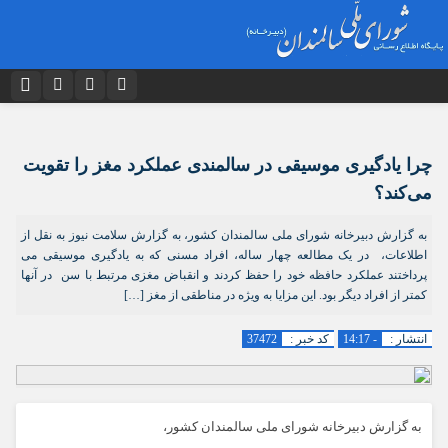
نام کاربری یا نشانی ایمیل
اینستاگرام
تلگرام
دیدگاه های ارسال شده توسط شما، پس از تایید توسط تیم مدیریت در وب
چرا یادگیری موسیقی در سالمندی عملکرد مغز را تقویت
توییتر
ایتا
منتشر خواهد شد.
پیام هایی که حاوی تهمت یا افترا باشد منتشر نخواهد شد.
می‌کند؟
رمز عبور
آپارات
اپلیکیشن
پیام هایی که به غیر از زبان فارسی یا غیر مرتبط باشد منتشر نخواهد شد.
به گزارش دبیرخانه شورای ملی سالمندان کشور، به گزارش سلامت نیوز به نقل از
اطلاعات، در یک مطالعه چهار ساله، افراد مسنی که به یادگیری موسیقی می
پرداختند عملکرد حافظه خود را حفظ کردند و انقباض مغزی مرتبط با سن در آنها
مرا به خاطر بسپار
کمتر از افراد دیگر بود. این مزایا به ویژه در مناطقی از مغز […]
انتشار :
- 14:17
کد خبر :
37472
به گزارش دبیرخانه شورای ملی سالمندان کشور،