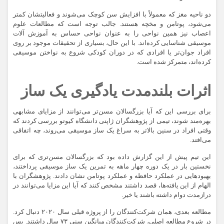
دو ناحیه مغز که معمولاً با افزایش سن کوچک می‌شوند و فعالیتشان کمتر
می‌شود، پوتامن و مخچه هستند. جالب توجه است که مطالعات علوم
اعصاب نیز همین نواحی را به عنوان نواحی حساس به آموزش آلات
موسیقی شناسایی کرده‌اند. با این حال، بسیاری از تحقیقات موجود بر روی
افراد جوان‌تر یا افرادی که در دوران کودکی شروع به نواختن موسیقی
کرده‌اند، متمرکز شده است.
اثرات بلندمدت یادگیری یک ساز
برای بررسی این که آیا بزرگسالان مسن‌تر می‌توانند از مزایای مشابهی
بهره‌مند شوند، تیمی از پژوهشگران ژاپنی دانشگاه کیوتو بررسی کردند که
وقتی افراد در سنین بالاتر به سراغ یک ساز موسیقی می‌روند، چه اتفاقی
می‌افتد.
این تیم پیش از این گزارش داده بود که بزرگسالان مسن‌تری که برای
نخستین بار در یک دوره چهار ماهه به تمرین یک ساز موسیقی پرداختند،
بهبودهایی در عملکرد حافظه و عملکرد پوتامن نشان دادند. پژوهشگران با
الهام از این یافته‌ها، قصد داشتند مشخص کنند که آیا این مزایا می‌توانند در
درازمدت دوام داشته باشند یا خیر.
مطالعه بعدی، همان شرکت‌کنندگان را از پروژه قبلی سال ۲۰۲۰ دنبال کرد.
در شروع مطالعه اصلی، شرکت‌کنندگان میانگین سنی ۷۳ سال داشتند. پس