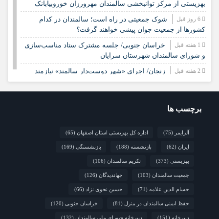
بهزیستی از مرکز توانبخشی سالمندان مهرورزان خوروبیابانک
6 روز قبل
شوک جمعیتی در راه است؛ سالمندان در کدام
کشورها از جمعیت جوان پیشی خواهند گرفت؟
1 هفته قبل
خراسان جنوبی/ جلسه مشترک ستاد مناسب‌سازی
و شورای سالمندان شهرستان سرایان
2 هفته قبل
زنجان/ اجرای «شهر دوست‌دار سالمند» نیازمند
مشارکت همه دستگاه‌هاست
2 هفته قبل
نشست تخصصی مدل جامعه‌محور تقویت جوامع
محلی و مشارکت اجتماعی
برچسب ها
2 هفته قبل
چشم‌انداز راهبردی صندوق جمعیت ملل متحد در
آلزایمر
(75)
اداره کل بهزیستی استان اصفهان
(65)
مورد چگونگی مشارکت رویکردهای جامعه‌محور در سالمندی سالم
ایران
(62)
بازنشسته
(188)
بازنشستگی
(169)
2 هفته قبل
فارس/ سه‌گانه افتتاح مراکز سالمندان در هفته
بهزیستی؛ پاسداشت مقام مادربزرگ‌ها و پدربزرگ‌ها
بهزیستی
(373)
تکریم سالمندان
(106)
جمعیت سالمندان
(103)
جهاندیدگان
(126)
حسام الدین علامه
(71)
حسین نحوی نژاد
(66)
حفظ ایمنی سالمندان در منزل
(81)
خراسان جنوبی
(120)
دبیرخانه
(151)
دبیرخانه شورای ملی سالمندان
(132)