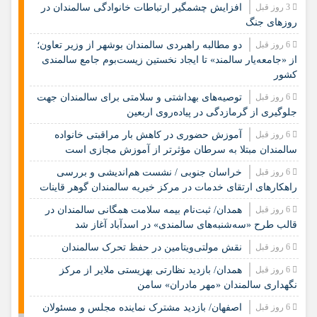
3 روز قبل
افزایش چشمگیر ارتباطات خانوادگی سالمندان در
روزهای جنگ
6 روز قبل
دو مطالبه راهبردی سالمندان بوشهر از وزیر تعاون؛
از «جامعه‌یار سالمند» تا ایجاد نخستین زیست‌بوم جامع سالمندی
کشور
6 روز قبل
️توصیه‌های بهداشتی و سلامتی برای سالمندان جهت
جلوگیری از گرمازدگی در پیاده‌روی اربعین
6 روز قبل
آموزش حضوری در کاهش بار مراقبتی خانواده
سالمندان مبتلا به سرطان مؤثرتر از آموزش مجازی است
6 روز قبل
خراسان جنوبی / نشست هم‌اندیشی و بررسی
راهکارهای ارتقای خدمات در مرکز خیریه سالمندان گوهر قاینات
6 روز قبل
همدان/ ثبت‌نام بیمه سلامت همگانی سالمندان در
قالب طرح «سه‌شنبه‌های سالمندی» در اسدآباد آغاز شد
6 روز قبل
نقش مولتی‌ویتامین در حفظ تحرک سالمندان
6 روز قبل
همدان/ بازدید نظارتی بهزیستی ملایر از مرکز
نگهداری سالمندان «مهر مادران» سامن
6 روز قبل
اصفهان/ بازدید مشترک نماینده مجلس و مسئولان