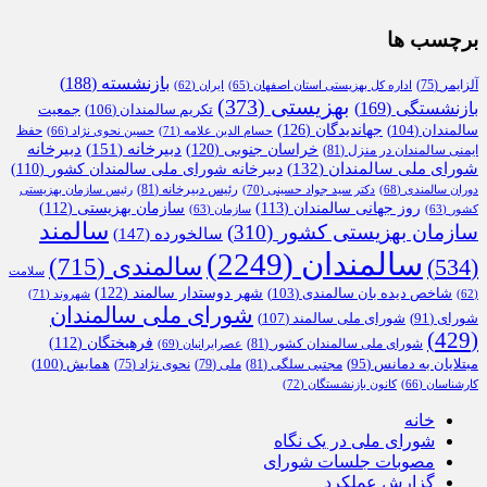
برچسب ها
بازنشسته
(188)
آلزایمر
(75)
اداره کل بهزیستی استان اصفهان
(65)
ایران
(62)
بهزیستی
(373)
بازنشستگی
(169)
تکریم سالمندان
(106)
جمعیت
جهاندیدگان
(126)
سالمندان
(104)
حفظ
حسام الدین علامه
(71)
حسین نحوی نژاد
(66)
دبیرخانه
(151)
خراسان جنوبی
(120)
دبیرخانه
ایمنی سالمندان در منزل
(81)
شورای ملی سالمندان
(132)
دبیرخانه شورای ملی سالمندان کشور
(110)
رئیس دبیرخانه
(81)
دوران سالمندی
(68)
دکتر سید جواد حسینی
(70)
رئیس سازمان بهزیستی
روز جهانی سالمندان
(113)
سازمان بهزیستی
(112)
کشور
(63)
سازمان
(63)
سالمند
سازمان بهزیستی کشور
(310)
سالخورده
(147)
سالمندان
(2249)
سالمندی
(715)
(534)
سلامت
شهر دوستدار سالمند
(122)
شاخص دیده بان سالمندی
(103)
شهروند
(71)
(62)
شورای ملی سالمندان
شورای ملی سالمند
(107)
شورای
(91)
(429)
فرهیختگان
(112)
شورای ملی سالمندان کشور
(81)
عصرایرانیان
(69)
همایش
(100)
مبتلایان به دمانس
(95)
مجتبی سلگی
(81)
ملی
(79)
نحوی نژاد
(75)
کارشناسان
(66)
کانون بازنشستگان
(72)
خانه
شورای ملی در یک نگاه
مصوبات جلسات شورای
گزارش عملکرد