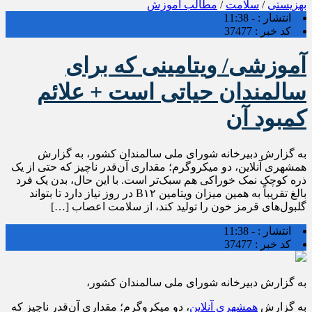
بهزیستی
/
سلامت
/
مطالب آموزش
انتشار :
- 11:38
کد خبر :
37477
آموزشی/ ویتامینی که برای
سالمندان حیاتی است + علائم
کمبود آن
به گزارش دبیرخانه شورای ملی سالمندان کشور، به گزارش
همشهری آنلاین، دو میکروگرم؛ مقداری آن‌قدر ناچیز که حتی از یک
ذره کوچک نمک خوراکی هم سبک‌تر است. با این حال، بدن یک فرد
بالغ تقریباً به همین میزان ویتامین B۱۲ در روز نیاز دارد تا بتواند
گلبول‌های قرمز خون را تولید کند، از سلامت اعصاب […]
انتشار :
- 11:38
کد خبر :
37477
به گزارش دبیرخانه شورای ملی سالمندان کشور،
به گزارش
همشهری آنلاین
، دو میکروگرم؛ مقداری آن‌قدر ناچیز که