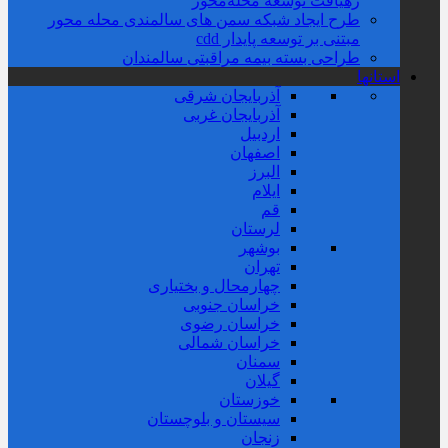
رهیافت توسعه محله‌‌محور
طرح ایجاد شبکه سمن های سالمندی محله محور
مبتنی بر توسعه پایدار cdd
طراحی بسته بیمه مراقبتی سالمندان
استانها
آذربایجان شرقی
آذربایجان غربی
اردبیل
اصفهان
البرز
ایلام
قم
لرستان
بوشهر
تهران
چهارمحال و بختیاری
خراسان جنوبی
خراسان رضوی
خراسان شمالی
سمنان
گیلان
خوزستان
سیستان و بلوچستان
زنجان