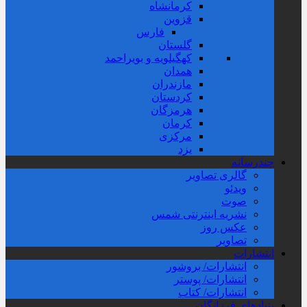
کرمانشاه
قزوین
فارس
گلستان
کهگیلویه و بویراحمد
همدان
مازندران
کردستان
هرمزگان
کرمان
مرکزی
یزد
چندرسانه
گالری تصاویر
ویدئو
صوت
نشریه اینترنتی شمس
عکس روز
تصاویر
انتشارات
انتشارات/ بروشور
انتشارات/ پوستر
انتشارات/ کتاب
بنیادهای فرزانگان