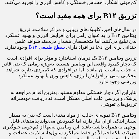
کم‌خونی آشکار، احساس خستگی و کاهش انرژی را تجربه می‌کنند.
تزریق B۱۲ برای همه مفید است؟
در سال‌های اخیر، کلینیک‌های زیبایی و مراکز سلامت، تزریق
ویتامین B۱۲ را به عنوان راهی برای افزایش انرژی و بهبود عملکرد
بدن تبلیغ می‌کنند. اما متخصصان هشدار می‌دهند شواهد علمی
چندانی برای این ادعا در افراد دارای
سطح طبیعی B۱۲
وجود ندارد.
تزریق ویتامین B۱۲ یک درمان استاندارد و مؤثر برای افرادی است
که دچار کمبود واقعی این ویتامین هستند، به‌ویژه زمانی که بدن قادر
به جذب مناسب آن نباشد. اما در افرادی که کمبودی ندارند، شواهد
محکمی مبنی بر افزایش انرژی، کاهش وزن یا بهبود عملکرد
ورزشی وجود ندارد.
بنابراین اگر دچار خستگی مداوم هستید، بهترین اقدام مراجعه به
پزشک و بررسی علت اصلی مشکل است، نه دریافت خودسرانه
تزریق‌های تقویتی.
ویتامین B۱۲ نمونه‌ای جالب از مواد مغذی است که بدن به مقدار
بسیار اندکی از آن نیاز دارد، اما کمبودش می‌تواند پیامدهای قابل
توجهی به همراه داشته باشد. این ویتامین نه‌تنها از کم‌خونی جلوگیری
می‌کند، بلکه احتمالاً در حفظ عملکرد سلول‌ها، سلامت عضلات و
تولید انرژی در دوران سالمندی نیز نقش مهمی دارد.