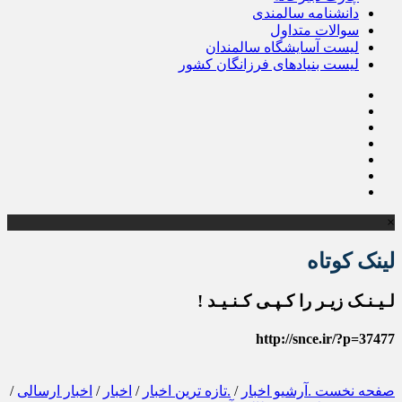
دانشنامه سالمندی
سوالات متداول
لیست آسایشگاه سالمندان
لیست بنیادهای فرزانگان کشور
×
لینک کوتاه
لـیـنـک زیـر را کـپـی کـنـیـد !
http://snce.ir/?p=37477
صفحه نخست
.آرشیو اخبار
/
.تازه ترین اخبار
/
اخبار
/
اخبار ارسالی
/