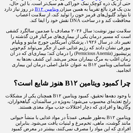
حتی از یک ذره کوچک نمک خوراکی هم سبک‌تر است. با این حال،
بدن یک فرد بالغ تقریباً به همین میزان
ویتامین B۱۲
در روز نیاز دارد
تا بتواند گلبول‌های قرمز خون را تولید کند، از سلامت اعصاب
محافظت کند و در ساخت DNA نقش خود را ایفا کند.
سلامت نیوز نوشت: سال ۲۰۲۶ مصادف با صدمین سالگرد کشفی
است که مسیر درمان یکی از بیماری‌های مرگبار قرن گذشته را
تغییر داد. در سال ۱۹۲۶، پزشکان آمریکایی جورج ماینو و ویلیام
مورفی نشان دادند که رژیم غذایی غنی از جگر می‌تواند کم‌خونی
پرنیشیوز (Pernicious Anemia) را درمان کند؛ بیماری‌ای که در آن
زمان اغلب به مرگ بیماران منجر می‌شد. این کشف بعدها به
شناسایی ویتامین B۱۲ به عنوان عامل اصلی درمان این بیماری
انجامید.
چرا کمبود ویتامین B۱۲ هنوز شایع است؟
با وجود دهه‌ها تحقیق، کمبود ویتامین B۱۲ همچنان یکی از مشکلات
رایج تغذیه‌ای محسوب می‌شود؛ به‌ویژه در سالمندان، گیاهخواران،
وگان‌ها و افرادی که دچار اختلالات جذب مواد مغذی هستند.
ویتامین B۱۲ به‌طور طبیعی عمدتاً در مواد غذایی با منشأ حیوانی
مانند گوشت، ماهی، تخم‌مرغ و لبنیات یافت می‌شود. بنابراین
افرادی که این مواد را مصرف نمی‌کنند، بیشتر در معرض کمبود