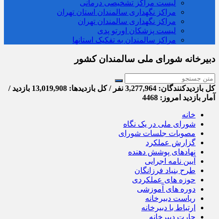
لیست مراکز تشخیصی درمانی
مراکز نگهداری سالمندان استان تهران
مراکز نگهداری سالمندان تهران
لیست پزشکان اورتو پدی
مراکز سالمندان به تفکیک استانها
دبیرخانه شورای ملی سالمندان کشور
کل بازدیدکنند‌گان: 3,277,964 نفر / کل بازدیدها: 13,019,908 بازدید /
آمار بازدید امروز:
4468
خانه
شورای ملی در یک نگاه
مصوبات جلسات شورای
گزارش عملکرد
نهادهای پوشش دهنده
آیین نامه اجرایی
طرح بنیاد فرزانگان
حوزه های عملکردی
دوره های آموزشی
ریاست دبیرخانه
ارتباط با دبیرخانه
چارت دبیرخانه