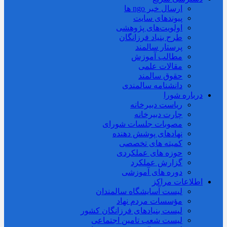
ارسال خبر ngo ها
پیوندهای سایت
اولویت‌های پژوهشی
طرح بنیاد فرزانگان
پرستار سالمند
مطالب آموزش
مقالات علمی
حقوق سالمند
دانشنامه سالمندی
درباره شورا
ریاست دبیرخانه
چارت دبیرخانه
مصوبات جلسات شورای
نهادهای پوشش دهنده
کمیته های تخصصی
حوزه های عملکردی
گزارش عملکرد
دوره های آموزشی
اطلاعات مراکز
لیست آسایشگاه سالمندان
مؤسسات مردم نهاد
لیست بنیادهای فرزانگان کشور
لیست شعب تامین اجتماعی