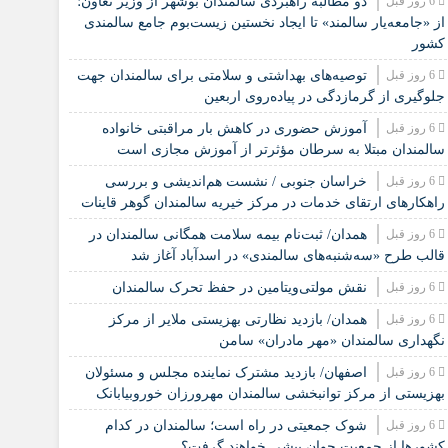
6 روز قبل
دو مطالبه راهبردی سالمندان بوشهر از وزیر تعاون؛
از «جامعه‌یار سالمند» تا ایجاد نخستین زیست‌بوم جامع سالمندی
کشور
6 روز قبل
️توصیه‌های بهداشتی و سلامتی برای سالمندان جهت
جلوگیری از گرمازدگی در پیاده‌روی اربعین
6 روز قبل
آموزش حضوری در کاهش بار مراقبتی خانواده
سالمندان مبتلا به سرطان مؤثرتر از آموزش مجازی است
6 روز قبل
خراسان جنوبی / نشست هم‌اندیشی و بررسی
راهکارهای ارتقای خدمات در مرکز خیریه سالمندان گوهر قاینات
6 روز قبل
همدان/ ثبت‌نام بیمه سلامت همگانی سالمندان در
قالب طرح «سه‌شنبه‌های سالمندی» در اسدآباد آغاز شد
6 روز قبل
نقش مولتی‌ویتامین در حفظ تحرک سالمندان
6 روز قبل
همدان/ بازدید نظارتی بهزیستی ملایر از مرکز
نگهداری سالمندان «مهر مادران» سامن
6 روز قبل
اصفهان/ بازدید مشترک نماینده مجلس و مسئولان
بهزیستی از مرکز توانبخشی سالمندان مهرورزان خوروبیابانک
6 روز قبل
شوک جمعیتی در راه است؛ سالمندان در کدام
کشورها از جمعیت جوان پیشی خواهند گرفت؟