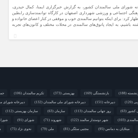
نه شورای ملی سالمندان کشور، به گزارش خبرگزاری ایمنا، کمال حیدری،
نگی اجتماعی و ورزشی شهرداری اصفهان در کارگاه توانمندسازی رابطین
ظهار کرد: برای اینکه بتوانیم سالمندی خوب و موفقی در کنار اعضای خانواده و
ه باشیم، به ایجاد پاتوق‌های سالمندی در محلات مختلف و کانون‌های تجربه
زنشسته
(188)
بازنشستگی
(169)
بهزیستی
(373)
تکریم سالمندان
(106)
جمع
بی
(120)
دبیرخانه
(151)
دبیرخانه شورای ملی سالمندان
(132)
دبیرخانه شورای م
ی کشور
(63)
روز جهانی سالمندان
(113)
سازمان
(63)
سازمان بهزیستی
(112)
المندی
(103)
شهر دوستدار سالمند
(122)
شهروند
(71)
شورای
(91)
شورای
مبتلایان به دمانس
(95)
مجتبی سلگی
(81)
ملی
(79)
نحوی نژاد
(75)
ه