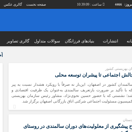
ساعت :
10:39:10
صفحه نخست
گالری عکس
4466
نه
انتشارات
بنیادهای فرزانگان
سوالات متداول
گالری تصاویر
دسترسی سریع
درباره شورا
آخ
ارسال خبر ngo ها
ریاست دبیرخان
ن بهزیستی کشور
پیوندهای سایت
چارت دبیرخانه
چالش اجتماعی تا پیشران توسعه محلی
اولویت‌های پژوهشی
مصوبات جلسا
ندان کشور در اصفهان، این‌بار نه صرفاً با رویکرد هشدار نسبت به پیر
طرح بنیاد فرزانگان
نهادهای پوشش
 با تأکید بر ضرورت بازتعریف سالمندی به‌عنوان یک ظرفیت اقتصادی و
شد؛ نشستی که با حضور حسین نحوی‌نژاد، مشاور رئیس سازمان بهزیستی
پرستار سالمند
کمیته های تخ
میسیون مسئولیت اجتماعی شرکتی اتاق بازرگانی اصفهان برگزار شد.
مطالب آموزش
حوزه های عمل
مقالات علمی
گزارش عملکرد
دستان
حقوق سالمند
دوره های آمو
 پیشگیری از معلولیت‌های دوران سالمندی در روستای
دانشنامه سالمندی