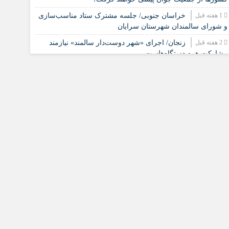
1 هفته قبل
خراسان جنوبی/ جلسه مشترک ستاد مناسب‌سازی
و شورای سالمندان شهرستان سرایان
2 هفته قبل
زنجان/ اجرای «شهر دوست‌دار سالمند» نیازمند
مشارکت همه دستگاه‌هاست
2 هفته قبل
نشست تخصصی مدل جامعه‌محور تقویت جوامع
محلی و مشارکت اجتماعی
2 هفته قبل
چشم‌انداز راهبردی صندوق جمعیت ملل متحد در
مورد چگونگی مشارکت رویکردهای جامعه‌محور در سالمندی
سالم
2 هفته قبل
فارس/ سه‌گانه افتتاح مراکز سالمندان در هفته
بهزیستی؛ پاسداشت مقام مادربزرگ‌ها و پدربزرگ‌ها