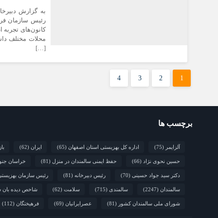
به گزارش دبیرخا
رئیس سازمان فره
کانون‌های تجربه ا
محلات مختلف داشت
[…]
4
3
2
1
برچسب ها
آلزایمر
(75)
اداره کل بهزیستی استان اصفهان
(65)
ایران
(62)
با
حسین نحوی نژاد
(66)
حفظ ایمنی سالمندان در منزل
(81)
خراسان جنو
دکتر سید جواد حسینی
(70)
رئیس دبیرخانه
(81)
رئیس سازمان بهزیست
سالمندان
(2247)
سالمندی
(715)
سلامت
(62)
شاخص دیده بان س
شورای ملی سالمندان کشور
(81)
عصرایرانیان
(69)
فرهیختگان
(112)