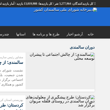
کل بازدیدکنند‌گان: 3,277,964 نفر / کل بازدیدها: 13,019,908 بازدید / آمار بازدید امروز:
خانه
.آرشیو اخبار
طرح ها و برنامه ها
استانها
چندرسا
اخبار
چند رسانه
دوران سالمندی
.آرشیو اخبار
انتشارات
مشاور رئیس سازما
اخبار حوزه دبیرخانه
نشریه اینترنتی شمس
سالمندی؛ از 
استانی
آتلیه عکس سالمندی
نشست شورای سالم
اخبار حوزه سالمندان
گالری فیلم
شدن جمعیت، بلکه
اجتماعی برگزار 
اخبار حوزه آلزايمر
گالری عکس
کشور، و همکاری ک
اخبار حوزه NGO
رادیو شمس
اخبار حوزه دوستدار سالمند
عکس روز
بهزیستی استان کر
آمار سالمندی
گردشگری سالمندان
کردستان/ طرح
مجلس
بولتن خبری