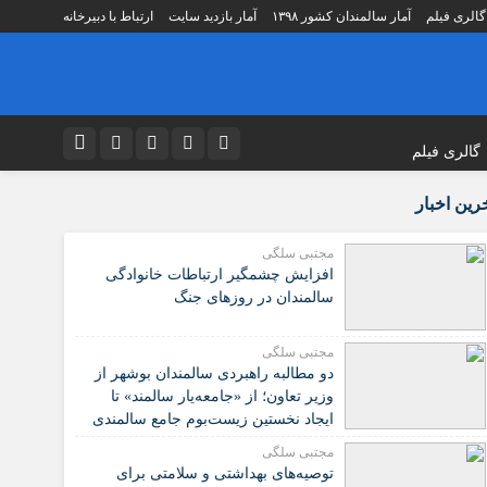
گالری فیلم
آمار سالمندان کشور ۱۳۹۸
آمار بازدید سایت
ارتباط با دبیرخانه
گالری فیلم
نام کاربری یا نشانی ایمیل
اطلاعات مراکز
اینستاگرام
رین اخبار
ه
لیست آسایشگاه سالمندان
تلگرام
مجتبی سلگی
مؤسسات مردم نهاد
افزایش چشمگیر ارتباطات خانوادگی
رمز عبور
توییتر
ت شورای
لیست بنیادهای فرزانگان کشور
سالمندان در روزهای جنگ
 دهنده
لیست شعب تامین اجتماعی
ایتا
مجتبی سلگی
صصی
لیست مراکز تشخیصی درمانی
مرا به خاطر بسپار
آپارات
دو مطالبه راهبردی سالمندان بوشهر از
کردی
مراکز نگهداری سالمندان استان تهران
وزیر تعاون؛ از «جامعه‌یار سالمند» تا
اپلیکیشن
مراکز نگهداری سالمندان تهران
ایجاد نخستین زیست‌بوم جامع سالمندی
کشور
زشی
لیست پزشکان اورتو پدی
مجتبی سلگی
️توصیه‌های بهداشتی و سلامتی برای
مراکز سالمندان به تفکیک استانها