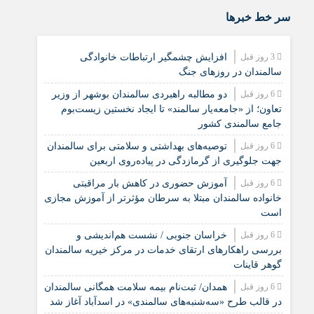
سر خط خبرها
3 روز قبل
افزایش چشمگیر ارتباطات خانوادگی
سالمندان در روزهای جنگ
6 روز قبل
دو مطالبه راهبردی سالمندان بوشهر از وزیر
تعاون؛ از «جامعه‌یار سالمند» تا ایجاد نخستین زیست‌بوم
جامع سالمندی کشور
6 روز قبل
️توصیه‌های بهداشتی و سلامتی برای سالمندان
جهت جلوگیری از گرمازدگی در پیاده‌روی اربعین
6 روز قبل
آموزش حضوری در کاهش بار مراقبتی
خانواده سالمندان مبتلا به سرطان مؤثرتر از آموزش مجازی
است
6 روز قبل
خراسان جنوبی / نشست هم‌اندیشی و
بررسی راهکارهای ارتقای خدمات در مرکز خیریه سالمندان
گوهر قاینات
6 روز قبل
همدان/ ثبت‌نام بیمه سلامت همگانی سالمندان
در قالب طرح «سه‌شنبه‌های سالمندی» در اسدآباد آغاز شد