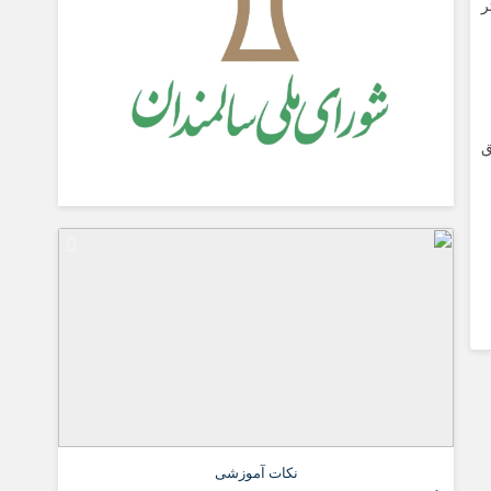
ر
ق
نکات آموزشی