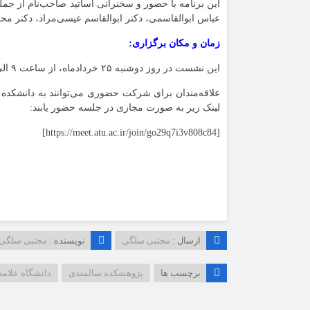
این برنامه با حضور و سخنرانی اساتید صاحب‌نام از جمله
عباس ابوالقاسمی، دکتر ابوالقاسم عیسی‌مراد، دکتر محم
زمان و مکان برگزاری:
این نشست در روز دوشنبه ۲۵ خردادماه، از ساعت ۹ الی ۱۱ صبح به دو صورت حضوری و مجازی برگزار می‌شود.
علاقه‌مندان برای شرکت حضوری می‌توانند به دانشکده 
لینک زیر به صورت مجازی در جلسه حضور یابند:
[https://meet.atu.ac.ir/join/go29q7i3v808c84]
ارسال :
مجتبی سلگی
نویسنده :
مجتبی سلگی
برچسب ها
پژوهشکده سالمندی
دانشگاه علامه