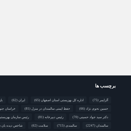
برچسب ها
آلزایمر
(75)
اداره کل بهزیستی استان اصفهان
(65)
ایران
(62)
با
حسین نحوی نژاد
(66)
حفظ ایمنی سالمندان در منزل
(81)
خراسان جنو
دکتر سید جواد حسینی
(70)
رئیس دبیرخانه
(81)
رئیس سازمان بهزیست
سالمندان
(2247)
سالمندی
(715)
سلامت
(62)
شاخص دیده بان س