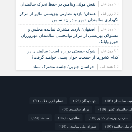
6 روز قبل
نقش مولتی‌ویتامین در حفظ تحرک سالمندان
6 روز قبل
همدان/ بازدید نظارتی بهزیستی ملایر از مرکز
نگهداری سالمندان «مهر مادران» سامن
6 روز قبل
اصفهان/ بازدید مشترک نماینده مجلس و
مسئولان بهزیستی از مرکز توانبخشی سالمندان مهرورزان
خوروبیابانک
6 روز قبل
شوک جمعیتی در راه است؛ سالمندان در
کدام کشورها از جمعیت جوان پیشی خواهند گرفت؟
1 هفته قبل
خراسان جنوبی/ جلسه مشترک ستاد
مناسب‌سازی و شورای سالمندان شهرستان سرایان
2 هفته قبل
زنجان/ اجرای «شهر دوست‌دار سالمند»
نیازمند مشارکت همه دستگاه‌هاست
2 هفته قبل
نشست تخصصی مدل جامعه‌محور تقویت
یت سالمندان
(103)
جهاندیدگان
(126)
حسام الدین علامه
(71)
جوامع محلی و مشارکت اجتماعی
لی سالمندان کشور
(110)
دوران سالمندی
(68)
2 هفته قبل
چشم‌انداز راهبردی صندوق جمعیت ملل
سازمان بهزیستی کشور
(310)
سالخورده
(147)
سالمند
(534)
متحد در مورد چگونگی مشارکت رویکردهای جامعه‌محور در
سالمندی سالم
 ملی سالمند
(107)
شورای ملی سالمندان
(428)