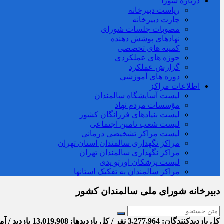
درباره شورا
ریاست دبیرخانه
چارت دبیرخانه
مصوبات جلسات شورای
نهادهای پوشش دهنده
کمیته های تخصصی
حوزه های عملکردی
گزارش عملکرد
دوره های آموزشی
اطلاعات مراکز
لیست آسایشگاه سالمندان
مؤسسات مردم نهاد
لیست بنیادهای فرزانگان کشور
لیست شعب تامین اجتماعی
لیست مراکز تشخیصی درمانی
مراکز نگهداری سالمندان استان تهران
مراکز نگهداری سالمندان تهران
لیست پزشکان اورتو پدی
مراکز سالمندان به تفکیک استانها
دبیرخانه شورای ملی سالمندان کشور
کل بازدیدکنند‌گان: 3,277,964 نفر / کل بازدیدها: 13,019,908 بازدید / آمار بازدید امروز: