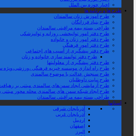
اخبار حوزه بین الملل
طرح ها و برنامه ها
طرح آموزش زنان سالمندان
طرح بنیاد فرزانگان
طراحی بسته بیمه مراقبتی سالمندان
طرح دفتر امور توانبخشی روزانه و توانپزشکی
طرح دفتر امور زنان و خانواده
طرح دفتر امور فرهنگی
طرح دفتر پیشگیری از آسیب های اجتماعی
طرح دفتر توانمند سازی خانواده و زنان
طرح دفتر پیشگیری از معلولیتها
طرح راه اندازی موسسه خیریه فرهنگی ،ورزشی،ویژه سا
طرح سنجش عدالت با موضوع سالمندی
طرح نیابت داوطلبان
طرح آزمایشی ایجاد سمن‌های سالمندی مبتنی بر رهیافت 
طرح ایجاد شبکه سمن های سالمندی محله محور مبتنی بر تو
طراحی بسته بیمه مراقبتی سالمندان
استانها
آذربایجان شرقی
آذربایجان غربی
اردبیل
اصفهان
البرز