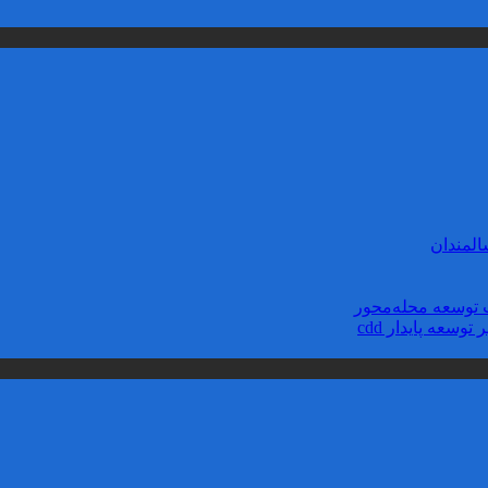
لمندان
توسعه محله‌‌محور
سعه پایدار cdd