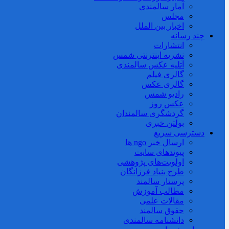
آمار سالمندی
مجلس
اخبار بین الملل
چند رسانه
انتشارات
نشریه اینترنتی شمس
آتلیه عکس سالمندی
گالری فیلم
گالری عکس
رادیو شمس
عکس روز
گردشگری سالمندان
بولتن خبری
دسترسی سریع
ارسال خبر ngo ها
پیوندهای سایت
اولویت‌های پژوهشی
طرح بنیاد فرزانگان
پرستار سالمند
مطالب آموزش
مقالات علمی
حقوق سالمند
دانشنامه سالمندی