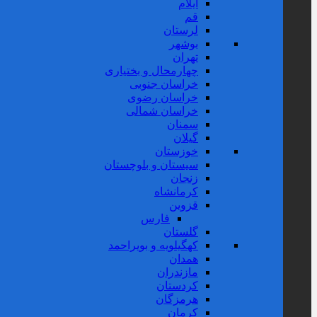
ایلام
قم
لرستان
بوشهر
تهران
چهارمحال و بختیاری
خراسان جنوبی
خراسان رضوی
خراسان شمالی
سمنان
گیلان
خوزستان
سیستان و بلوچستان
زنجان
کرمانشاه
قزوین
فارس
گلستان
کهگیلویه و بویراحمد
همدان
مازندران
کردستان
هرمزگان
کرمان