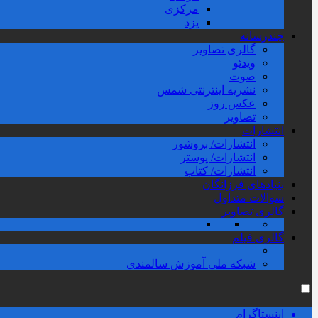
مرکزی
یزد
چندرسانه
گالری تصاویر
ویدئو
صوت
نشریه اینترنتی شمس
عکس روز
تصاویر
انتشارات
انتشارات/ بروشور
انتشارات/ پوستر
انتشارات/ کتاب
بنیادهای فرزانگان
سوالات متداول
گالری تصاویر
گالری فیلم
شبکه ملی آموزش سالمندی
اینستاگرام