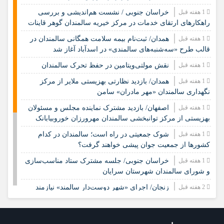
1 هفته قبل
خراسان جنوبی / نشست هم‌اندیشی و بررسی
راهکارهای ارتقای خدمات در مرکز خیریه سالمندان گوهر قاینات
1 هفته قبل
همدان/ ثبت‌نام بیمه سلامت همگانی سالمندان در
قالب طرح «سه‌شنبه‌های سالمندی» در اسدآباد آغاز شد
1 هفته قبل
نقش مولتی‌ویتامین در حفظ تحرک سالمندان
1 هفته قبل
همدان/ بازدید نظارتی بهزیستی ملایر از مرکز
نگهداری سالمندان «مهر مادران» سامن
1 هفته قبل
اصفهان/ بازدید مشترک نماینده مجلس و مسئولان
بهزیستی از مرکز توانبخشی سالمندان مهرورزان خوروبیابانک
1 هفته قبل
شوک جمعیتی در راه است؛ سالمندان در کدام
کشورها از جمعیت جوان پیشی خواهند گرفت؟
1 هفته قبل
خراسان جنوبی/ جلسه مشترک ستاد مناسب‌سازی
و شورای سالمندان شهرستان سرایان
2 هفته قبل
زنجان/ اجرای «شهر دوست‌دار سالمند» نیازمند
مشارکت همه دستگاه‌هاست
2 هفته قبل
نشست تخصصی مدل جامعه‌محور تقویت جوامع