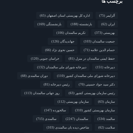
محلی و مشارکت اجتماعی
برچسب ها
2 هفته قبل
چشم‌انداز راهبردی صندوق جمعیت ملل متحد در
آلزایمر
(75)
اداره کل بهزیستی استان اصفهان
(65)
مورد چگونگی مشارکت رویکردهای جامعه‌محور در سالمندی سالم
ایران
(62)
بازنشسته
(188)
بازنشستگی
(169)
2 هفته قبل
فارس/ سه‌گانه افتتاح مراکز سالمندان در هفته
بهزیستی؛ پاسداشت مقام مادربزرگ‌ها و پدربزرگ‌ها
بهزیستی
(373)
تکریم سالمندان
(106)
جمعیت سالمندان
(103)
جهاندیدگان
(126)
حسام الدین علامه
(71)
حسین نحوی نژاد
(66)
حفظ ایمنی سالمندان در منزل
(81)
خراسان جنوبی
(120)
دبیرخانه
(151)
دبیرخانه شورای ملی سالمندان
(132)
دبیرخانه شورای ملی سالمندان کشور
(110)
دوران سالمندی
(68)
دکتر سید جواد حسینی
(70)
رئیس دبیرخانه
(81)
رئیس سازمان بهزیستی کشور
(63)
روز جهانی سالمندان
(113)
سازمان
(63)
سازمان بهزیستی
(112)
سازمان بهزیستی کشور
(310)
سالخورده
(147)
سالمند
(534)
سالمندان
(2247)
سالمندی
(715)
سلامت
(62)
شاخص دیده بان سالمندی
(103)