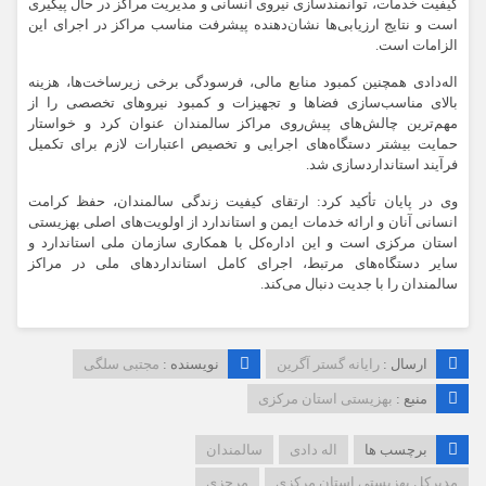
کیفیت خدمات، توانمندسازی نیروی انسانی و مدیریت مراکز در حال پیگیری
است و نتایج ارزیابی‌ها نشان‌دهنده پیشرفت مناسب مراکز در اجرای این
الزامات است.
اله‌دادی همچنین کمبود منابع مالی، فرسودگی برخی زیرساخت‌ها، هزینه
بالای مناسب‌سازی فضاها و تجهیزات و کمبود نیروهای تخصصی را از
مهم‌ترین چالش‌های پیش‌روی مراکز سالمندان عنوان کرد و خواستار
حمایت بیشتر دستگاه‌های اجرایی و تخصیص اعتبارات لازم برای تکمیل
فرآیند استانداردسازی شد.
وی در پایان تأکید کرد: ارتقای کیفیت زندگی سالمندان، حفظ کرامت
انسانی آنان و ارائه خدمات ایمن و استاندارد از اولویت‌های اصلی بهزیستی
استان مرکزی است و این اداره‌کل با همکاری سازمان ملی استاندارد و
سایر دستگاه‌های مرتبط، اجرای کامل استانداردهای ملی در مراکز
سالمندان را با جدیت دنبال می‌کند.
ارسال :
رایانه گستر آگرین
نویسنده :
مجتبی سلگی
منبع :
بهزیستی استان مرکزی
برچسب ها
اله دادی
سالمندان
مدیرکل بهزیستی استان مرکزی
مرجزی