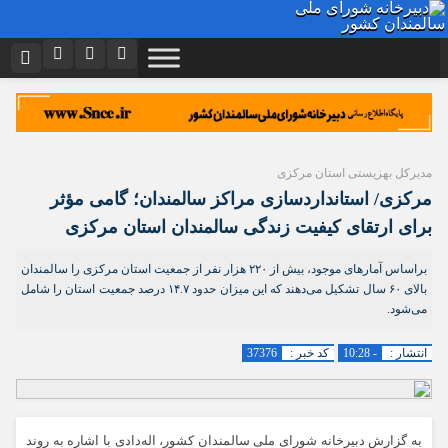
نام کاربری یا نشانی ایمیل
اینستاگرام
تلگرام
توییتر
ایتا
دیدگاه های ارسال شده توسط شما، پس از تایید توسط تیم مدیریت در وب
منتشر خواهد شد.
مدیرکل بهزیستی استان مرکزی
رمز عبور
آپارات
اپلیکیشن
پیام هایی که حاوی تهمت یا افترا باشد منتشر نخواهد شد.
مرکزی/ استانداردسازی مراکز سالمندان؛ گامی مؤثر
پیام هایی که به غیر از زبان فارسی یا غیر مرتبط باشد منتشر نخواهد شد.
برای ارتقای کیفیت زندگی سالمندان استان مرکزی
مرا به خاطر بسپار
براساس آمارهای موجود، بیش از ۲۲۰ هزار نفر از جمعیت استان مرکزی را سالمندان
بالای ۶۰ سال تشکیل می‌دهند که این میزان حدود ۱۴.۷ درصد جمعیت استان را شامل
می‌شود.
انتشار :
- 10:28
کد خبر :
37376
به گزارش دبیرخانه شورای ملی سالمندان کشور، اله‌دادی با اشاره به روند