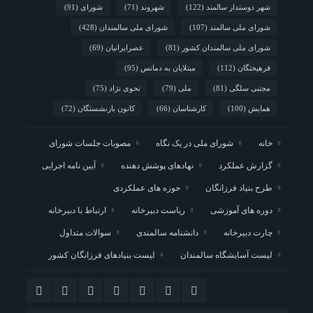
شهر دوستدار سالمند
(122)
شهروند
(71)
شورای
(91)
شورای ملی سالمند
(107)
شورای ملی سالمندان
(428)
شورای ملی سالمندان کشور
(81)
عصرایرانیان
(69)
فرهیختگان
(112)
مبتلایان به دمانس
(95)
مجتبی سلگی
(81)
ملی
(79)
نحوی نژاد
(75)
همایش
(100)
کارشناسان
(66)
کانون بازنشستگان
(72)
خانه
شورای ملی در یک نگاه
مصوبات جلسات شورای
گزارش عملکرد
نهادهای پوشش دهنده
آیین نامه اجرایی
طرح بنیاد فرزانگان
حوزه های عملکردی
دوره های آموزشی
ریاست دبیرخانه
ارتباط با دبیرخانه
چارت دبیرخانه
دانشنامه سالمندی
سوالات متداول
لیست آسایشگاه سالمندان
لیست بنیادهای فرزانگان کشور