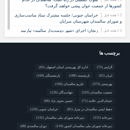
کشورها از جمعیت جوان پیشی خواهند گرفت؟
1 هفته قبل
خراسان جنوبی/ جلسه مشترک ستاد مناسب‌سازی
و شورای سالمندان شهرستان سرایان
2 هفته قبل
زنجان/ اجرای «شهر دوست‌دار سالمند» نیازمند
مشارکت همه دستگاه‌هاست
2 هفته قبل
نشست تخصصی مدل جامعه‌محور تقویت جوامع
محلی و مشارکت اجتماعی
برچسب ها
2 هفته قبل
چشم‌انداز راهبردی صندوق جمعیت ملل متحد در
آلزایمر
(75)
اداره کل بهزیستی استان اصفهان
(65)
مورد چگونگی مشارکت رویکردهای جامعه‌محور در سالمندی سالم
ایران
(62)
بازنشسته
(188)
بازنشستگی
(169)
2 هفته قبل
فارس/ سه‌گانه افتتاح مراکز سالمندان در هفته
بهزیستی؛ پاسداشت مقام مادربزرگ‌ها و پدربزرگ‌ها
بهزیستی
(373)
تکریم سالمندان
(106)
جمعیت سالمندان
(103)
جهاندیدگان
(126)
حسام الدین علامه
(71)
حسین نحوی نژاد
(66)
حفظ ایمنی سالمندان در منزل
(81)
خراسان جنوبی
(120)
دبیرخانه
(151)
دبیرخانه شورای ملی سالمندان
(132)
دبیرخانه شورای ملی سالمندان کشور
(110)
دوران سالمندی
(68)