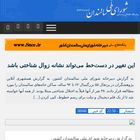
نام کاربری یا نشانی ایمیل
اینستاگرام
تلگرام
دیدگاه های ارسال شده توسط شما، پس از تایید توسط تیم مدیریت در وب
منتشر خواهد شد.
توییتر
ایتا
پیام هایی که حاوی تهمت یا افترا باشد منتشر نخواهد شد.
رمز عبور
پیام هایی که به غیر از زبان فارسی یا غیر مرتبط باشد منتشر نخواهد شد.
این تغییر در دست‌خط می‌تواند نشانه زوال شناختی باشد
آپارات
اپلیکیشن
به گزارش دبیرخانه شورای ملی سالمندان کشور، به گزارش همشهری آنلاین
پژوهشگران در پرتغال ۵۸ بزرگسال ۶۲ تا ۹۲ ساله، ساکن خانه‌های سالمندان را مورد
مرا به خاطر بسپار
مطالعه قرار دادند. ۳۸ نفر از آنها قبلاً به اختلال شناختی مبتلا بودند. از همه آنها خواسته
شد تا از یک قلم دیجیتال و تبلت برای رسم خطوط، کپی کردن […]
انتشار :
- 22:50
کد خبر :
36946
به گزارش دبیرخانه شورای ملی سالمندان کشور،