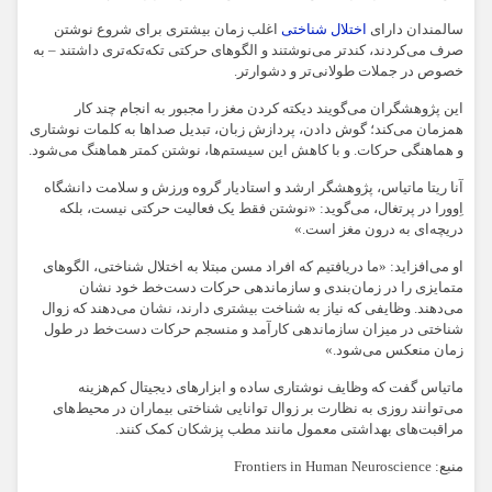
سالمندان دارای
اختلال شناختی
اغلب زمان بیشتری برای شروع نوشتن
صرف می‌کردند، کندتر می‌نوشتند و الگوهای حرکتی تکه‌تکه‌تری داشتند – به
خصوص در جملات طولانی‌تر و دشوارتر.
این پژوهشگران می‌گویند دیکته کردن مغز را مجبور به انجام چند کار
همزمان می‌کند؛ گوش دادن، پردازش زبان، تبدیل صداها به کلمات نوشتاری
و هماهنگی حرکات. و با کاهش این سیستم‌ها، نوشتن کمتر هماهنگ می‌شود.
آنا ریتا ماتیاس، پژوهشگر ارشد و استادیار گروه ورزش و سلامت دانشگاه
اِوورا در پرتغال، می‌گوید: «نوشتن فقط یک فعالیت حرکتی نیست، بلکه
دریچه‌ای به درون مغز است.»
او می‌افزاید: «ما دریافتیم که افراد مسن مبتلا به اختلال شناختی، الگوهای
متمایزی را در زمان‌بندی و سازماندهی حرکات دست‌خط خود نشان
می‌دهند. وظایفی که نیاز به شناخت بیشتری دارند، نشان می‌دهند که زوال
شناختی در میزان سازماندهی کارآمد و منسجم حرکات دست‌خط در طول
زمان منعکس می‌شود.»
ماتیاس گفت که وظایف نوشتاری ساده و ابزارهای دیجیتال کم‌هزینه
می‌توانند روزی به نظارت بر زوال توانایی شناختی بیماران در محیط‌های
مراقبت‌های بهداشتی معمول مانند مطب پزشکان کمک کنند.
منبع: Frontiers in Human Neuroscience