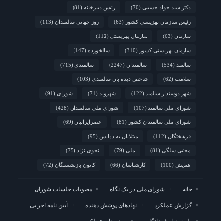
دکتر سید جواد حسینی
(70)
رئیس دبیرخانه
(81)
رئیس سازمان بهزیستی کشور
(63)
روز جهانی سالمندان
(113)
سازمان
(63)
سازمان بهزیستی
(112)
سازمان بهزیستی کشور
(310)
سالخورده
(147)
سالمند
(534)
سالمندان
(2247)
سالمندی
(715)
سلامت
(62)
شاخص دیده بان سالمندی
(103)
شهر دوستدار سالمند
(122)
شهروند
(71)
شورای
(91)
شورای ملی سالمند
(107)
شورای ملی سالمندان
(428)
شورای ملی سالمندان کشور
(81)
عصرایرانیان
(69)
فرهیختگان
(112)
مبتلایان به دمانس
(95)
مجتبی سلگی
(81)
ملی
(79)
نحوی نژاد
(75)
همایش
(100)
کارشناسان
(66)
کانون بازنشستگان
(72)
خانه
شورای ملی در یک نگاه
مصوبات جلسات شورای
گزارش عملکرد
نهادهای پوشش دهنده
آیین نامه اجرایی
طرح بنیاد فرزانگان
حوزه های عملکردی