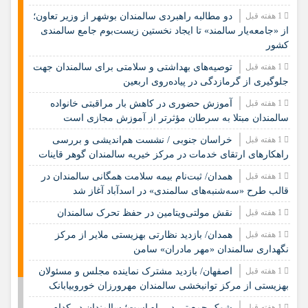
1 هفته قبل
دو مطالبه راهبردی سالمندان بوشهر از وزیر تعاون؛
از «جامعه‌یار سالمند» تا ایجاد نخستین زیست‌بوم جامع سالمندی
کشور
1 هفته قبل
️توصیه‌های بهداشتی و سلامتی برای سالمندان جهت
جلوگیری از گرمازدگی در پیاده‌روی اربعین
1 هفته قبل
آموزش حضوری در کاهش بار مراقبتی خانواده
سالمندان مبتلا به سرطان مؤثرتر از آموزش مجازی است
1 هفته قبل
خراسان جنوبی / نشست هم‌اندیشی و بررسی
راهکارهای ارتقای خدمات در مرکز خیریه سالمندان گوهر قاینات
1 هفته قبل
همدان/ ثبت‌نام بیمه سلامت همگانی سالمندان در
قالب طرح «سه‌شنبه‌های سالمندی» در اسدآباد آغاز شد
1 هفته قبل
نقش مولتی‌ویتامین در حفظ تحرک سالمندان
1 هفته قبل
همدان/ بازدید نظارتی بهزیستی ملایر از مرکز
نگهداری سالمندان «مهر مادران» سامن
1 هفته قبل
اصفهان/ بازدید مشترک نماینده مجلس و مسئولان
بهزیستی از مرکز توانبخشی سالمندان مهرورزان خوروبیابانک
1 هفته قبل
شوک جمعیتی در راه است؛ سالمندان در کدام