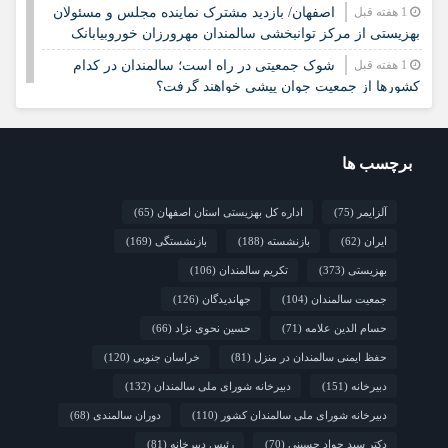
1 هفته قبل
اصفهان/ بازدید مشترک نماینده مجلس و مسئولان
بهزیستی از مرکز توانبخشی سالمندان مهرورزان خوروبیابانک
1 هفته قبل
شوک جمعیتی در راه است؛ سالمندان در کدام
کشورها از جمعیت جوان پیشی خواهند گرفت؟
1 هفته قبل
خراسان جنوبی/ جلسه مشترک ستاد مناسب‌سازی
و شورای سالمندان شهرستان سرایان
برچسب ها
2 هفته قبل
زنجان/ اجرای «شهر دوست‌دار سالمند» نیازمند
مشارکت همه دستگاه‌هاست
آلزایمر
(75)
اداره کل بهزیستی استان اصفهان
(65)
2 هفته قبل
نشست تخصصی مدل جامعه‌محور تقویت جوامع
ایران
(62)
بازنشسته
(188)
بازنشستگی
(169)
محلی و مشارکت اجتماعی
بهزیستی
(373)
تکریم سالمندان
(106)
جمعیت سالمندان
(104)
جهاندیدگان
(126)
حسام الدین علامه
(71)
حسین نحوی نژاد
(66)
حفظ ایمنی سالمندان در منزل
(81)
خراسان جنوبی
(120)
دبیرخانه
(151)
دبیرخانه شورای ملی سالمندان
(132)
دبیرخانه شورای ملی سالمندان کشور
(110)
دوران سالمندی
(68)
دکتر سید جواد حسینی
(70)
رئیس دبیرخانه
(81)