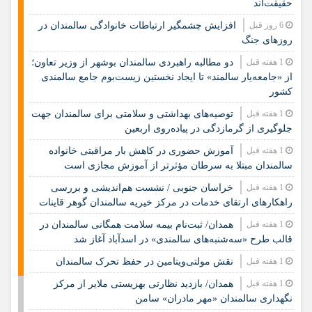
حقیقت‌اند
6 روز قبل
افزایش چشمگیر ارتباطات خانوادگی سالمندان در
روزهای جنگ
1 هفته قبل
دو مطالبه راهبردی سالمندان بوشهر از وزیر تعاون؛
از «جامعه‌یار سالمند» تا ایجاد نخستین زیست‌بوم جامع سالمندی
کشور
1 هفته قبل
️توصیه‌های بهداشتی و سلامتی برای سالمندان جهت
جلوگیری از گرمازدگی در پیاده‌روی اربعین
1 هفته قبل
آموزش حضوری در کاهش بار مراقبتی خانواده
سالمندان مبتلا به سرطان مؤثرتر از آموزش مجازی است
1 هفته قبل
خراسان جنوبی / نشست هم‌اندیشی و بررسی
راهکارهای ارتقای خدمات در مرکز خیریه سالمندان گوهر قاینات
1 هفته قبل
همدان/ ثبت‌نام بیمه سلامت همگانی سالمندان در
قالب طرح «سه‌شنبه‌های سالمندی» در اسدآباد آغاز شد
1 هفته قبل
نقش مولتی‌ویتامین در حفظ تحرک سالمندان
1 هفته قبل
همدان/ بازدید نظارتی بهزیستی ملایر از مرکز
نگهداری سالمندان «مهر مادران» سامن