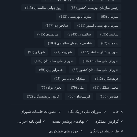
رئیس سازمان بهزیستی کشور
(63)
روز جهانی سالمندان
(113)
سازمان
(63)
سازمان بهزیستی
(112)
سازمان بهزیستی کشور
(311)
سالخورده
(147)
سالمند
(535)
سالمندان
(2249)
سالمندی
(715)
سلامت
(62)
شاخص دیده بان سالمندی
(103)
شهر دوستدار سالمند
(122)
شهروند
(71)
شورای
(91)
شورای ملی سالمند
(107)
شورای ملی سالمندان
(429)
شورای ملی سالمندان کشور
(82)
عصرایرانیان
(69)
فرهیختگان
(112)
مبتلایان به دمانس
(95)
مجتبی سلگی
(81)
ملی
(79)
نحوی نژاد
(75)
همایش
(100)
کارشناسان
(66)
کانون بازنشستگان
(72)
خانه
شورای ملی در یک نگاه
مصوبات جلسات شورای
گزارش عملکرد
نهادهای پوشش دهنده
آیین نامه اجرایی
طرح بنیاد فرزانگان
حوزه های عملکردی