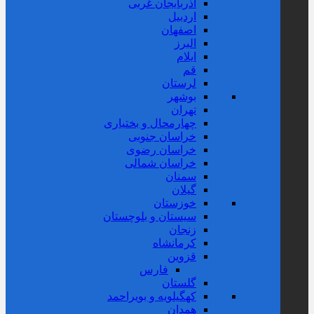
آذربایجان غربی
اردبیل
اصفهان
البرز
ایلام
قم
لرستان
بوشهر
تهران
چهارمحال و بختیاری
خراسان جنوبی
خراسان رضوی
خراسان شمالی
سمنان
گیلان
خوزستان
سیستان و بلوچستان
زنجان
کرمانشاه
قزوین
فارس
گلستان
کهگیلویه و بویراحمد
همدان