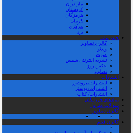
مازندران
کردستان
هرمزگان
کرمان
مرکزی
یزد
چندرسانه
گالری تصاویر
ویدئو
صوت
نشریه اینترنتی شمس
عکس روز
تصاویر
انتشارات
انتشارات/ بروشور
انتشارات/ پوستر
انتشارات/ کتاب
بنیادهای فرزانگان
سوالات متداول
گالری تصاویر
گالری فیلم
شبکه ملی آموزش سالمندی