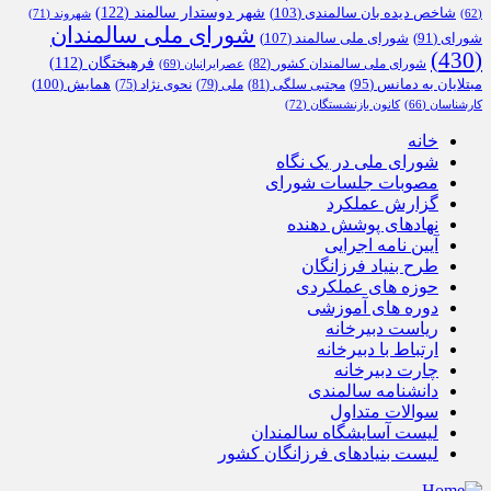
شهر دوستدار سالمند
(122)
شاخص دیده بان سالمندی
(103)
شهروند
(71)
(62)
شورای ملی سالمندان
شورای ملی سالمند
(107)
شورای
(91)
(430)
فرهیختگان
(112)
شورای ملی سالمندان کشور
(82)
عصرایرانیان
(69)
همایش
(100)
مبتلایان به دمانس
(95)
مجتبی سلگی
(81)
ملی
(79)
نحوی نژاد
(75)
کارشناسان
(66)
کانون بازنشستگان
(72)
خانه
شورای ملی در یک نگاه
مصوبات جلسات شورای
گزارش عملکرد
نهادهای پوشش دهنده
آیین نامه اجرایی
طرح بنیاد فرزانگان
حوزه های عملکردی
دوره های آموزشی
ریاست دبیرخانه
ارتباط با دبیرخانه
چارت دبیرخانه
دانشنامه سالمندی
سوالات متداول
لیست آسایشگاه سالمندان
لیست بنیادهای فرزانگان کشور