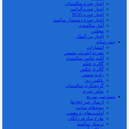
اخبار حوزه سالمندان
اخبار حوزه آلزايمر
اخبار حوزه NGO
اخبار حوزه دوستدار سالمند
آمار سالمندی
مجلس
اخبار بین الملل
چند رسانه
انتشارات
نشریه اینترنتی شمس
آتلیه عکس سالمندی
گالری فیلم
گالری عکس
رادیو شمس
عکس روز
گردشگری سالمندان
بولتن خبری
دسترسی سریع
ارسال خبر ngo ها
پیوندهای سایت
اولویت‌های پژوهشی
طرح بنیاد فرزانگان
پرستار سالمند