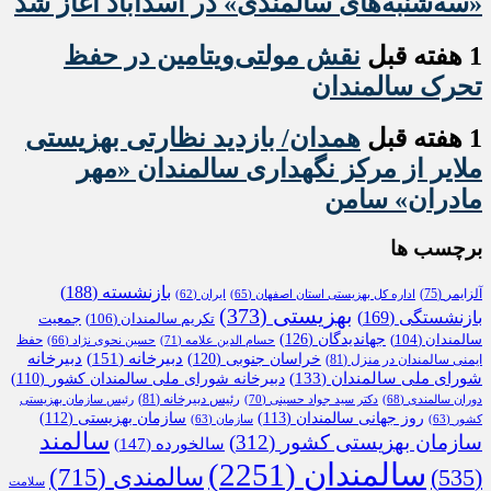
«سه‌شنبه‌های سالمندی» در اسدآباد آغاز شد
1 هفته قبل
نقش مولتی‌ویتامین در حفظ
تحرک سالمندان
1 هفته قبل
همدان/ بازدید نظارتی بهزیستی
ملایر از مرکز نگهداری سالمندان «مهر
مادران» سامن
برچسب ها
بازنشسته
(188)
آلزایمر
(75)
اداره کل بهزیستی استان اصفهان
(65)
ایران
(62)
بهزیستی
(373)
بازنشستگی
(169)
تکریم سالمندان
(106)
جمعیت
جهاندیدگان
(126)
سالمندان
(104)
حفظ
حسام الدین علامه
(71)
حسین نحوی نژاد
(66)
دبیرخانه
(151)
خراسان جنوبی
(120)
دبیرخانه
ایمنی سالمندان در منزل
(81)
شورای ملی سالمندان
(133)
دبیرخانه شورای ملی سالمندان کشور
(110)
رئیس دبیرخانه
(81)
دوران سالمندی
(68)
دکتر سید جواد حسینی
(70)
رئیس سازمان بهزیستی
روز جهانی سالمندان
(113)
سازمان بهزیستی
(112)
کشور
(63)
سازمان
(63)
سالمند
سازمان بهزیستی کشور
(312)
سالخورده
(147)
سالمندان
(2251)
سالمندی
(715)
(535)
سلامت