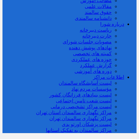
مطالب آموزش
مقالات علمی
حقوق سالمند
دانشنامه سالمندی
درباره شورا
ریاست دبیرخانه
چارت دبیرخانه
مصوبات جلسات شورای
نهادهای پوشش دهنده
کمیته های تخصصی
حوزه های عملکردی
گزارش عملکرد
دوره های آموزشی
اطلاعات مراکز
لیست آسایشگاه سالمندان
مؤسسات مردم نهاد
لیست بنیادهای فرزانگان کشور
لیست شعب تامین اجتماعی
لیست مراکز تشخیصی درمانی
مراکز نگهداری سالمندان استان تهران
مراکز نگهداری سالمندان تهران
لیست پزشکان اورتو پدی
مراکز سالمندان به تفکیک استانها