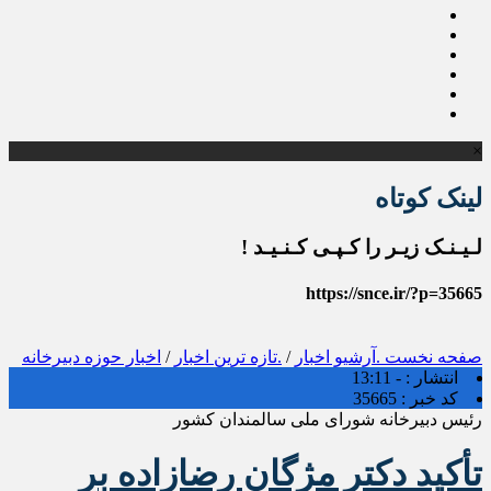
×
لینک کوتاه
لـیـنـک زیـر را کـپـی کـنـیـد !
https://snce.ir/?p=35665
صفحه نخست
.آرشیو اخبار
/
.تازه ترین اخبار
/
اخبار حوزه دبیرخانه
انتشار :
- 13:11
کد خبر :
35665
رئیس دبیرخانه شورای ملی سالمندان کشور
تأکید دکتر مژگان رضازاده بر