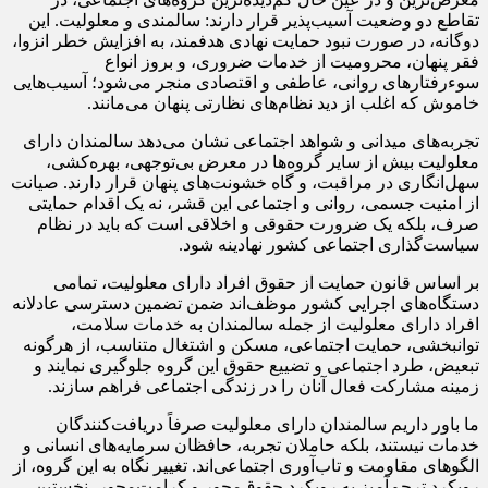
تقاطع دو وضعیت آسیب‌پذیر قرار دارند: سالمندی و معلولیت. این
دوگانه، در صورت نبود حمایت نهادی هدفمند، به افزایش خطر انزوا،
فقر پنهان، محرومیت از خدمات ضروری، و بروز انواع
سوء‌رفتارهای روانی، عاطفی و اقتصادی منجر می‌شود؛ آسیب‌هایی
خاموش که اغلب از دید نظام‌های نظارتی پنهان می‌مانند.
تجربه‌های میدانی و شواهد اجتماعی نشان می‌دهد سالمندان دارای
معلولیت بیش از سایر گروه‌ها در معرض بی‌توجهی، بهره‌کشی،
سهل‌انگاری در مراقبت، و گاه خشونت‌های پنهان قرار دارند. صیانت
از امنیت جسمی، روانی و اجتماعی این قشر، نه یک اقدام حمایتی
صرف، بلکه یک ضرورت حقوقی و اخلاقی است که باید در نظام
سیاست‌گذاری اجتماعی کشور نهادینه شود.
بر اساس قانون حمایت از حقوق افراد دارای معلولیت، تمامی
دستگاه‌های اجرایی کشور موظف‌اند ضمن تضمین دسترسی عادلانه
افراد دارای معلولیت از جمله سالمندان به خدمات سلامت،
توانبخشی، حمایت اجتماعی، مسکن و اشتغال متناسب، از هرگونه
تبعیض، طرد اجتماعی و تضییع حقوق این گروه جلوگیری نمایند و
زمینه مشارکت فعال آنان را در زندگی اجتماعی فراهم سازند.
ما باور داریم سالمندان دارای معلولیت صرفاً دریافت‌کنندگان
خدمات نیستند، بلکه حاملان تجربه، حافظان سرمایه‌های انسانی و
الگوهای مقاومت و تاب‌آوری اجتماعی‌اند. تغییر نگاه به این گروه، از
رویکرد ترحم‌آمیز به رویکرد حقوق‌محور و کرامت‌محور، نخستین