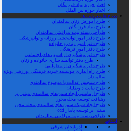
اخبار حوزه بنیاد فرزانگان
اخبار حوزه بین الملل
طرح ها و برنامه ها
طرح آموزش زنان سالمندان
طرح بنیاد فرزانگان
طراحی بسته بیمه مراقبتی سالمندان
طرح دفتر امور توانبخشی روزانه و توانپزشکی
طرح دفتر امور زنان و خانواده
طرح دفتر امور فرهنگی
طرح دفتر پیشگیری از آسیب های اجتماعی
طرح دفتر توانمند سازی خانواده و زنان
طرح دفتر پیشگیری از معلولیتها
طرح راه اندازی موسسه خیریه فرهنگی ،ورزشی،ویژه
سالمندان
طرح سنجش عدالت با موضوع سالمندی
طرح نیابت داوطلبان
طرح آزمایشی ایجاد سمن‌های سالمندی مبتنی بر
رهیافت توسعه محله‌‌محور
طرح ایجاد شبکه سمن های سالمندی محله محور
مبتنی بر توسعه پایدار cdd
طراحی بسته بیمه مراقبتی سالمندان
استانها
آذربایجان شرقی