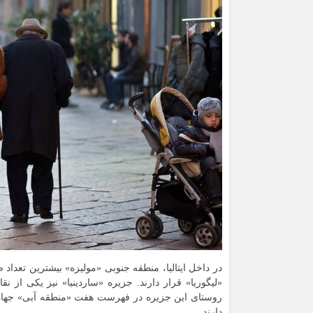
در داخل ایتالیا، منطقه جنوبی «
مولیزه
» بیشترین تعداد 
«
لیگوریا
» قرار دارند. جزیره «
ساردینیا
روستای این جزیره در فهرست هفت «منطقه آبی» جهان ق
دارند.