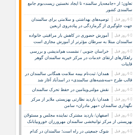
تعاون؛ از «جامعه‌یار سالمند» تا ایجاد نخستین زیست‌بوم جامع
سالمندی کشور
6 روز قبل
️توصیه‌های بهداشتی و سلامتی برای سالمندان
جهت جلوگیری از گرمازدگی در پیاده‌روی اربعین
6 روز قبل
آموزش حضوری در کاهش بار مراقبتی خانواده
سالمندان مبتلا به سرطان مؤثرتر از آموزش مجازی است
6 روز قبل
خراسان جنوبی / نشست هم‌اندیشی و بررسی
راهکارهای ارتقای خدمات در مرکز خیریه سالمندان گوهر
قاینات
6 روز قبل
همدان/ ثبت‌نام بیمه سلامت همگانی سالمندان در
قالب طرح «سه‌شنبه‌های سالمندی» در اسدآباد آغاز شد
6 روز قبل
نقش مولتی‌ویتامین در حفظ تحرک سالمندان
6 روز قبل
همدان/ بازدید نظارتی بهزیستی ملایر از مرکز
نگهداری سالمندان «مهر مادران» سامن
6 روز قبل
اصفهان/ بازدید مشترک نماینده مجلس و مسئولان
بهزیستی از مرکز توانبخشی سالمندان مهرورزان خوروبیابانک
6 روز قبل
شوک جمعیتی در راه است؛ سالمندان در کدام