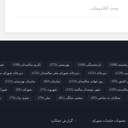
پست الکترونیکی
زنشسته
(188)
بازنشستگی
(169)
بهزیستی
(373)
تکریم سالمندان
(106)
جمع
بی
(120)
دبیرخانه
(151)
دبیرخانه شورای ملی سالمندان
(132)
دبیرخانه شورای م
ی کشور
(63)
روز جهانی سالمندان
(113)
سازمان
(63)
سازمان بهزیستی
(112)
المندی
(103)
شهر دوستدار سالمند
(122)
شهروند
(71)
شورای
(91)
شورای
مبتلایان به دمانس
(95)
مجتبی سلگی
(81)
ملی
(79)
نحوی نژاد
(75)
ه
مصوبات جلسات شورای
گزارش عملکرد