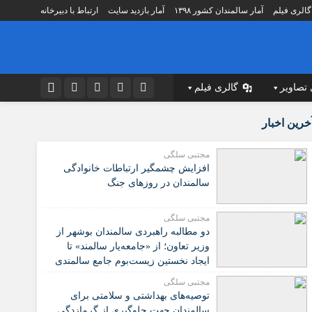
گالری فیلم
آمار سالمندان کشور ۱۳۹۸
آمار بازدید سایت
ارتباط با دبیرخانه
 تصاویر
گالری فیلم
نام کاربری یا نشانی ایمیل
اطلاعات مراکز
اینستاگرام
خرین اخبار
ه
لیست آسایشگاه سالمندان
تلگرام
مجتبی سلگی
مؤسسات مردم نهاد
افزایش چشمگیر ارتباطات خانوادگی
رمز عبور
توییتر
ت شورای
لیست بنیادهای فرزانگان کشور
سالمندان در روزهای جنگ
 دهنده
لیست شعب تامین اجتماعی
ایتا
مجتبی سلگی
صصی
لیست مراکز تشخیصی درمانی
مرا به خاطر بسپار
آپارات
دو مطالبه راهبردی سالمندان بوشهر از
کردی
مراکز نگهداری سالمندان استان تهران
وزیر تعاون؛ از «جامعه‌یار سالمند» تا
اپلیکیشن
مراکز نگهداری سالمندان تهران
ایجاد نخستین زیست‌بوم جامع سالمندی
کشور
زشی
لیست پزشکان اورتو پدی
مجتبی سلگی
️توصیه‌های بهداشتی و سلامتی برای
مراکز سالمندان به تفکیک استانها
سالمندان جهت جلوگیری از گرمازدگی