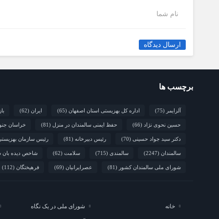
نام شما
ارسال دیدگاه
برچسب ها
آلزایمر
(75)
اداره کل بهزیستی استان اصفهان
(65)
ایران
(62)
با
حسین نحوی نژاد
(66)
حفظ ایمنی سالمندان در منزل
(81)
خراسان جنو
دکتر سید جواد حسینی
(70)
رئیس دبیرخانه
(81)
رئیس سازمان بهزیست
سالمندان
(2247)
سالمندی
(715)
سلامت
(62)
شاخص دیده بان س
شورای ملی سالمندان کشور
(81)
عصرایرانیان
(69)
فرهیختگان
(112)
خانه
شورای ملی در یک نگاه