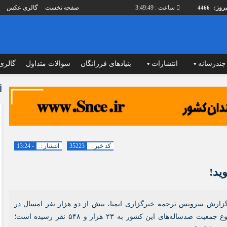
ساعت :
3:49:50
صفحه نخست
گالری عکس
4466
چندرسانه
انتشارات
بنیادهای فرزانگان
سوالات متداول
گالری
دسترسی سریع
درباره شورا
آ
ارسال خبر ngo ها
ریاست دبیرخان
پیوندهای سایت
چارت دبیرخانه
گاه های ارسال شده توسط شما، پس از تایید توسط تیم مدیریت در وب منتشر خواهد شد.
م هایی که حاوی تهمت یا افترا باشد منتشر نخواهد شد.
اولویت‌های پژوهشی
مصوبات جلسا
م هایی که به غیر از زبان فارسی یا غیر مرتبط باشد منتشر نخواهد شد.
طرح بنیاد فرزانگان
نهادهای پوشش
کد خبر :
35223
انتشار :
- 13:24
پرستار سالمند
کمیته های تخ
ید!
مطالب آموزش
حوزه های عمل
مقالات علمی
گزارش عملکرد
زارش سرویس ترجمه خبرگزاری ایمنا، بیش از دو هزار نفر امسال در
حقوق سالمند
دوره های آمو
ایتالیا مرز ۱۰۰ سالگی را پشت سر گذاشته‌اند و مجموع جمعیت صدساله‌های این کشور به ۲۳ هزار و ۵۴۸ نفر رسیده است؛
دانشنامه سالمندی