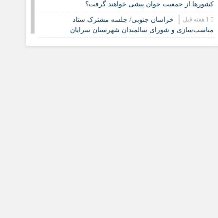
کشورها از جمعیت جوان پیشی خواهند گرفت؟
1 هفته قبل
خراسان جنوبی/ جلسه مشترک ستاد
مناسب‌سازی و شورای سالمندان شهرستان سرایان
2 هفته قبل
زنجان/ اجرای «شهر دوست‌دار سالمند» نیازمند
مشارکت همه دستگاه‌هاست
2 هفته قبل
نشست تخصصی مدل جامعه‌محور تقویت جوامع
محلی و مشارکت اجتماعی
2 هفته قبل
چشم‌انداز راهبردی صندوق جمعیت ملل متحد در
مورد چگونگی مشارکت رویکردهای جامعه‌محور در سالمندی
سالم
2 هفته قبل
فارس/ سه‌گانه افتتاح مراکز سالمندان در هفته
بهزیستی؛ پاسداشت مقام مادربزرگ‌ها و پدربزرگ‌ها