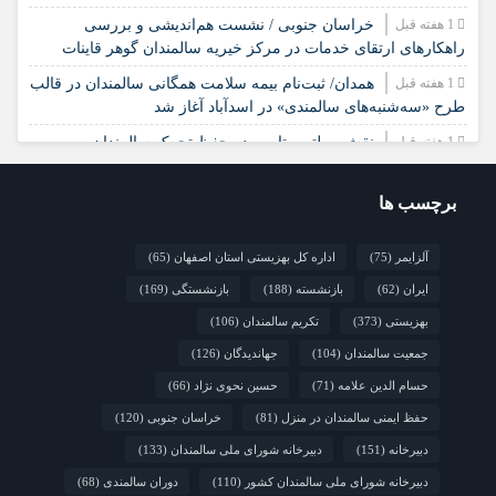
1 هفته قبل
خراسان جنوبی / نشست هم‌اندیشی و بررسی
راهکارهای ارتقای خدمات در مرکز خیریه سالمندان گوهر قاینات
1 هفته قبل
همدان/ ثبت‌نام بیمه سلامت همگانی سالمندان در قالب
طرح «سه‌شنبه‌های سالمندی» در اسدآباد آغاز شد
1 هفته قبل
نقش مولتی‌ویتامین در حفظ تحرک سالمندان
1 هفته قبل
همدان/ بازدید نظارتی بهزیستی ملایر از مرکز نگهداری
سالمندان «مهر مادران» سامن
برچسب ها
آلزایمر
(75)
اداره کل بهزیستی استان اصفهان
(65)
ایران
(62)
بازنشسته
(188)
بازنشستگی
(169)
بهزیستی
(373)
تکریم سالمندان
(106)
جمعیت سالمندان
(104)
جهاندیدگان
(126)
حسام الدین علامه
(71)
حسین نحوی نژاد
(66)
حفظ ایمنی سالمندان در منزل
(81)
خراسان جنوبی
(120)
دبیرخانه
(151)
دبیرخانه شورای ملی سالمندان
(133)
دبیرخانه شورای ملی سالمندان کشور
(110)
دوران سالمندی
(68)