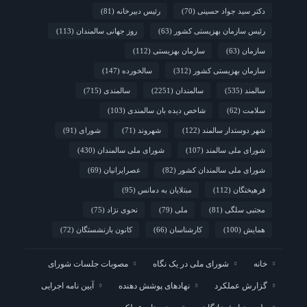
دکتر سید جواد حسینی
(70)
رئیس دبیرخانه
(81)
رئیس سازمان بهزیستی کشور
(63)
روز جهانی سالمندان
(113)
سازمان
(63)
سازمان بهزیستی
(112)
سازمان بهزیستی کشور
(312)
سالخورده
(147)
سالمند
(535)
سالمندان
(2251)
سالمندی
(715)
سلامت
(62)
شاخص دیده بان سالمندی
(103)
شهر دوستدار سالمند
(122)
شهروند
(71)
شورای
(91)
شورای ملی سالمند
(107)
شورای ملی سالمندان
(430)
شورای ملی سالمندان کشور
(82)
عصرایرانیان
(69)
فرهیختگان
(112)
مبتلایان به دمانس
(95)
مجتبی سلگی
(81)
ملی
(79)
نحوی نژاد
(75)
همایش
(100)
کارشناسان
(66)
کانون بازنشستگان
(72)
خانه
شورای ملی در یک نگاه
مصوبات جلسات شورای
گزارش عملکرد
نهادهای پوشش دهنده
آیین نامه اجرایی