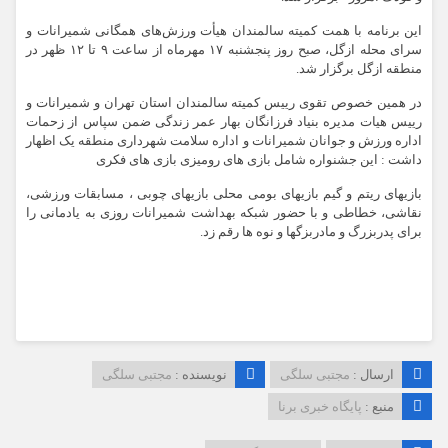
این برنامه با همت کمیته سالمندان هیأت ورزش‌های همگانی شمیرانات و
سرای محله ازگل، صبح روز پنجشنبه ۱۷ مهرماه از ساعت ۹ تا ۱۲ ظهر در
منطقه ازگل برگزار شد.
در همین خصوص تقوی رییس کمیته سالمندان استان تهران و شمیرانات و
رییس هیات مدیره بنیاد فرزانگان بهار عمر زندگی ضمن سپاس از زحمات
اداره ورزش و جوانان شمیرانات و اداره سلامت شهرداری منطقه یک اظهار
داشت : این جشنواره شامل بازی های رومیزی بازی های فکری
بازیهای ریتم و گیم بازیهای بومی محلی بازیهای چوبی ، مسابقات ورزشی،
نقاشی، خطاطی و با حضور شبکه بهداشت شمیرانات روزی به یادمانی را
برای پدربزرگ و مادربزگها و نوه ها رقم زد.
ارسال :
مجتبی سلگی
نویسنده :
مجتبی سلگی
منبع :
پایگاه خبری برنا