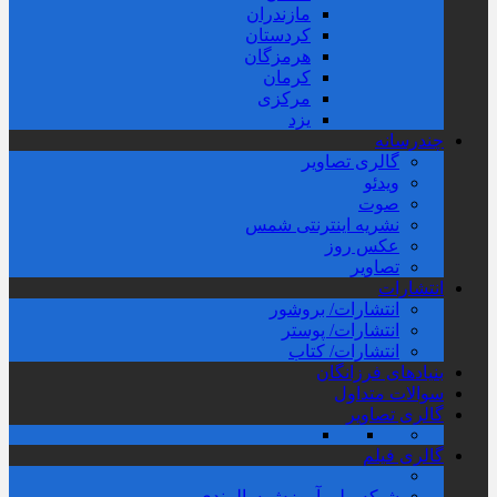
مازندران
کردستان
هرمزگان
کرمان
مرکزی
یزد
چندرسانه
گالری تصاویر
ویدئو
صوت
نشریه اینترنتی شمس
عکس روز
تصاویر
انتشارات
انتشارات/ بروشور
انتشارات/ پوستر
انتشارات/ کتاب
بنیادهای فرزانگان
سوالات متداول
گالری تصاویر
گالری فیلم
شبکه ملی آموزش سالمندی