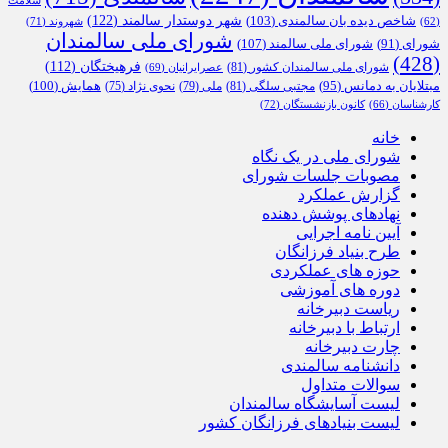
سلامت
شهر دوستدار سالمند
(122)
شاخص دیده بان سالمندی
(103)
شهروند
(71)
(62)
شورای ملی سالمندان
شورای ملی سالمند
(107)
شورای
(91)
(428)
فرهیختگان
(112)
شورای ملی سالمندان کشور
(81)
عصرایرانیان
(69)
همایش
(100)
مبتلایان به دمانس
(95)
مجتبی سلگی
(81)
ملی
(79)
نحوی نژاد
(75)
کارشناسان
(66)
کانون بازنشستگان
(72)
خانه
شورای ملی در یک نگاه
مصوبات جلسات شورای
گزارش عملکرد
نهادهای پوشش دهنده
آیین نامه اجرایی
طرح بنیاد فرزانگان
حوزه های عملکردی
دوره های آموزشی
ریاست دبیرخانه
ارتباط با دبیرخانه
چارت دبیرخانه
دانشنامه سالمندی
سوالات متداول
لیست آسایشگاه سالمندان
لیست بنیادهای فرزانگان کشور