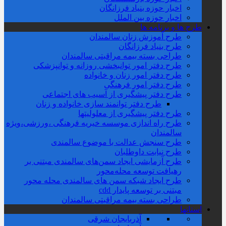
اخبار حوزه بنیاد فرزانگان
اخبار حوزه بین الملل
طرح ها و برنامه ها
طرح آموزش زنان سالمندان
طرح بنیاد فرزانگان
طراحی بسته بیمه مراقبتی سالمندان
طرح دفتر امور توانبخشی روزانه و توانپزشکی
طرح دفتر امور زنان و خانواده
طرح دفتر امور فرهنگی
طرح دفتر پیشگیری از آسیب های اجتماعی
طرح دفتر توانمند سازی خانواده و زنان
طرح دفتر پیشگیری از معلولیتها
طرح راه اندازی موسسه خیریه فرهنگی ،ورزشی،ویژه
سالمندان
طرح سنجش عدالت با موضوع سالمندی
طرح نیابت داوطلبان
طرح آزمایشی ایجاد سمن‌های سالمندی مبتنی بر
رهیافت توسعه محله‌‌محور
طرح ایجاد شبکه سمن های سالمندی محله محور
مبتنی بر توسعه پایدار cdd
طراحی بسته بیمه مراقبتی سالمندان
استانها
آذربایجان شرقی