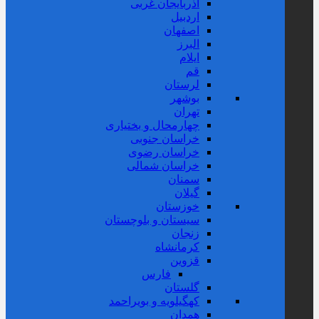
آذربایجان غربی
اردبیل
اصفهان
البرز
ایلام
قم
لرستان
بوشهر
تهران
چهارمحال و بختیاری
خراسان جنوبی
خراسان رضوی
خراسان شمالی
سمنان
گیلان
خوزستان
سیستان و بلوچستان
زنجان
کرمانشاه
قزوین
فارس
گلستان
کهگیلویه و بویراحمد
همدان