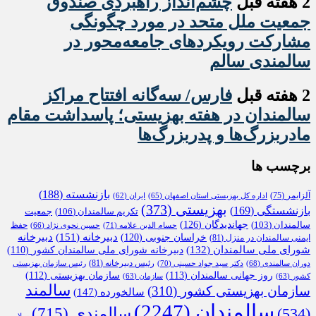
2 هفته قبل
چشم‌انداز راهبردی صندوق
جمعیت ملل متحد در مورد چگونگی
مشارکت رویکردهای جامعه‌محور در
سالمندی سالم
2 هفته قبل
فارس/ سه‌گانه افتتاح مراکز
سالمندان در هفته بهزیستی؛ پاسداشت مقام
مادربزرگ‌ها و پدربزرگ‌ها
برچسب ها
بازنشسته
(188)
آلزایمر
(75)
اداره کل بهزیستی استان اصفهان
(65)
ایران
(62)
بهزیستی
(373)
بازنشستگی
(169)
تکریم سالمندان
(106)
جمعیت
جهاندیدگان
(126)
سالمندان
(103)
حفظ
حسام الدین علامه
(71)
حسین نحوی نژاد
(66)
دبیرخانه
(151)
خراسان جنوبی
(120)
دبیرخانه
ایمنی سالمندان در منزل
(81)
شورای ملی سالمندان
(132)
دبیرخانه شورای ملی سالمندان کشور
(110)
رئیس دبیرخانه
(81)
دوران سالمندی
(68)
دکتر سید جواد حسینی
(70)
رئیس سازمان بهزیستی
روز جهانی سالمندان
(113)
سازمان بهزیستی
(112)
کشور
(63)
سازمان
(63)
سالمند
سازمان بهزیستی کشور
(310)
سالخورده
(147)
سالمندان
(2247)
سالمندی
(715)
(534)