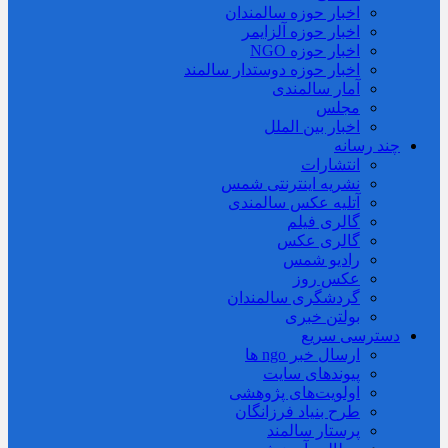
اخبار حوزه سالمندان
اخبار حوزه آلزايمر
اخبار حوزه NGO
اخبار حوزه دوستدار سالمند
آمار سالمندی
مجلس
اخبار بین الملل
چند رسانه
انتشارات
نشریه اینترنتی شمس
آتلیه عکس سالمندی
گالری فیلم
گالری عکس
رادیو شمس
عکس روز
گردشگری سالمندان
بولتن خبری
دسترسی سریع
ارسال خبر ngo ها
پیوندهای سایت
اولویت‌های پژوهشی
طرح بنیاد فرزانگان
پرستار سالمند