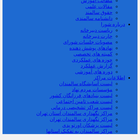
مطالب آموزش
مقالات علمی
حقوق سالمند
دانشنامه سالمندی
درباره شورا
ریاست دبیرخانه
چارت دبیرخانه
مصوبات جلسات شورای
نهادهای پوشش دهنده
کمیته های تخصصی
حوزه های عملکردی
گزارش عملکرد
دوره های آموزشی
اطلاعات مراکز
لیست آسایشگاه سالمندان
مؤسسات مردم نهاد
لیست بنیادهای فرزانگان کشور
لیست شعب تامین اجتماعی
لیست مراکز تشخیصی درمانی
مراکز نگهداری سالمندان استان تهران
مراکز نگهداری سالمندان تهران
لیست پزشکان اورتو پدی
مراکز سالمندان به تفکیک استانها