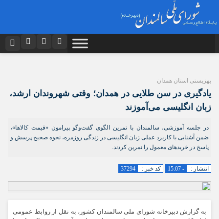
نام کاربری یا نشانی ایمیل
اینستاگرام
تلگرام
دیدگاه های ارسال شده توسط شما، پس از تایید توسط تیم مدیریت در وب
بهزیستی استان همدان
منتشر خواهد شد.
توییتر
ایتا
پیام هایی که حاوی تهمت یا افترا باشد منتشر نخواهد شد.
یادگیری در سن طلایی در همدان؛ وقتی شهروندان ارشد،
رمز عبور
پیام هایی که به غیر از زبان فارسی یا غیر مرتبط باشد منتشر نخواهد شد.
آپارات
اپلیکیشن
زبان انگلیسی می‌آموزند
در جلسه آموزشی، سالمندان با تمرین الگوی گفت‌وگو پیرامون «قیمت کالاها»،
ضمن آشنایی با کاربرد عملی زبان انگلیسی در زندگی روزمره، نحوه صحیح پرسش و
مرا به خاطر بسپار
پاسخ در خریدهای معمول را تمرین کردند.
انتشار :
- 15:07
کد خبر :
37294
به گزارش دبیرخانه شورای ملی سالمندان کشور، به نقل از روابط عمومی