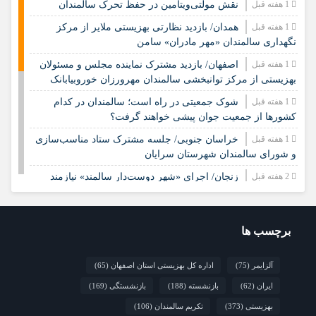
1 هفته قبل
نقش مولتی‌ویتامین در حفظ تحرک سالمندان
1 هفته قبل
همدان/ بازدید نظارتی بهزیستی ملایر از مرکز
نگهداری سالمندان «مهر مادران» سامن
1 هفته قبل
اصفهان/ بازدید مشترک نماینده مجلس و مسئولان
بهزیستی از مرکز توانبخشی سالمندان مهرورزان خوروبیابانک
1 هفته قبل
شوک جمعیتی در راه است؛ سالمندان در کدام
کشورها از جمعیت جوان پیشی خواهند گرفت؟
1 هفته قبل
خراسان جنوبی/ جلسه مشترک ستاد مناسب‌سازی
و شورای سالمندان شهرستان سرایان
2 هفته قبل
زنجان/ اجرای «شهر دوست‌دار سالمند» نیازمند
مشارکت همه دستگاه‌هاست
2 هفته قبل
نشست تخصصی مدل جامعه‌محور تقویت جوامع
محلی و مشارکت اجتماعی
برچسب ها
2 هفته قبل
چشم‌انداز راهبردی صندوق جمعیت ملل متحد در
آلزایمر
(75)
اداره کل بهزیستی استان اصفهان
(65)
مورد چگونگی مشارکت رویکردهای جامعه‌محور در سالمندی سالم
ایران
(62)
بازنشسته
(188)
بازنشستگی
(169)
2 هفته قبل
فارس/ سه‌گانه افتتاح مراکز سالمندان در هفته
بهزیستی؛ پاسداشت مقام مادربزرگ‌ها و پدربزرگ‌ها
بهزیستی
(373)
تکریم سالمندان
(106)