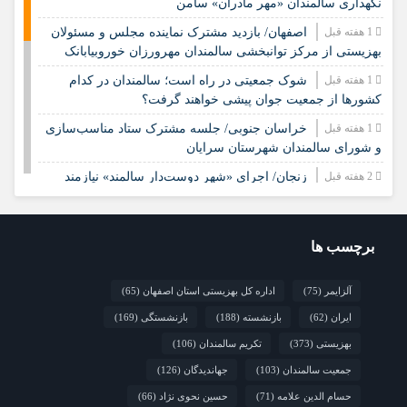
نگهداری سالمندان «مهر مادران» سامن
1 هفته قبل
اصفهان/ بازدید مشترک نماینده مجلس و مسئولان
بهزیستی از مرکز توانبخشی سالمندان مهرورزان خوروبیابانک
1 هفته قبل
شوک جمعیتی در راه است؛ سالمندان در کدام
کشورها از جمعیت جوان پیشی خواهند گرفت؟
1 هفته قبل
خراسان جنوبی/ جلسه مشترک ستاد مناسب‌سازی
و شورای سالمندان شهرستان سرایان
2 هفته قبل
زنجان/ اجرای «شهر دوست‌دار سالمند» نیازمند
مشارکت همه دستگاه‌هاست
2 هفته قبل
نشست تخصصی مدل جامعه‌محور تقویت جوامع
محلی و مشارکت اجتماعی
برچسب ها
2 هفته قبل
چشم‌انداز راهبردی صندوق جمعیت ملل متحد در
آلزایمر
(75)
اداره کل بهزیستی استان اصفهان
(65)
مورد چگونگی مشارکت رویکردهای جامعه‌محور در سالمندی سالم
ایران
(62)
بازنشسته
(188)
بازنشستگی
(169)
2 هفته قبل
فارس/ سه‌گانه افتتاح مراکز سالمندان در هفته
بهزیستی؛ پاسداشت مقام مادربزرگ‌ها و پدربزرگ‌ها
بهزیستی
(373)
تکریم سالمندان
(106)
جمعیت سالمندان
(103)
جهاندیدگان
(126)
حسام الدین علامه
(71)
حسین نحوی نژاد
(66)