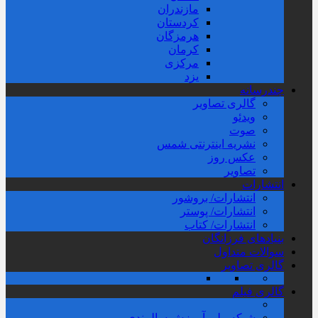
مازندران
کردستان
هرمزگان
کرمان
مرکزی
یزد
چندرسانه
گالری تصاویر
ویدئو
صوت
نشریه اینترنتی شمس
عکس روز
تصاویر
انتشارات
انتشارات/ بروشور
انتشارات/ پوستر
انتشارات/ کتاب
بنیادهای فرزانگان
سوالات متداول
گالری تصاویر
گالری فیلم
شبکه ملی آموزش سالمندی