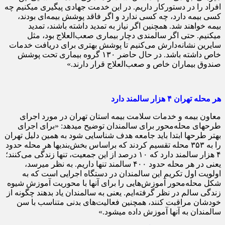
افراد را در دستورکار داریم. در این خدمت جهادی پیگیری می‎کنیم چه
کسی بیمه دارد، چه کسی ندارد و اگر فاقد پوشش بیمه‌ای بودند،
بیمه خواهند شد. همچنین اگر نیاز به تمدید داشته باشند، تمدید
می‎کنیم. حتی اگر سالمندی دچار بیماری صعب‌العلاج بود، مثل
سایرین نشانه‌دارش می‌کنیم تا پوشش بهتری برای دریافت خدمات
خاص داشته باشد. در حال حاضر ۱۳۰ گروه بیماری تحت پوشش
صندوق بیماران خاص و صعب‌العلاج قرار دارند.»
هر محله تهران ۴ هزار سالمند دارد
معاون بیمه و خدمات سلامت بیمه استان تهران در مورد اجرای
طرح‎های محله‌محور برای سالمندان توضیح می‎دهد: «برای اجرای
بهتر طرح‎ها ابتدا باید جامعه هدف شناسایی شود به همین دلیل تهران
را به ۳۵۳ محله تقسیم کردند که براساس بخش‌بندی‎ها هر محله حدود
۴ هزار سالمند دارد که ۱۰ درصد از این جمعیت، تنها زندگی می‌کنند؛
یعنی در هر محله حدود ۴۰۰ سالمند تنها داریم. به نظر می‎رسد،
اولویت اول تکریم این سالمندان در دستگاه اجرایی است که به
شکل محله‌محور آموزش‌هایی را برای آنها با محوریت آموزش شیوه
زندگی سالم در نظر گرفته‌ایم. یعنی به سالمندان یاد بدهند چگونه از
خودشان مراقبت کنند، همچنین فعالیت‌های بدنی متناسب با سن
سالمندان به آنها آموزش داده می‎شود.»