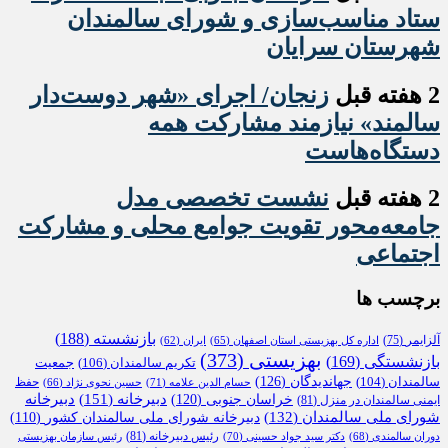
ستاد مناسب‌سازی و شورای سالمندان
شهرستان سرایان
2 هفته قبل
زنجان/ اجرای «شهر دوست‌دار
سالمند» نیازمند مشارکت همه
دستگاه‌هاست
2 هفته قبل
نشست تخصصی مدل
جامعه‌محور تقویت جوامع محلی و مشارکت
اجتماعی
برچسب ها
بازنشسته
(188)
آلزایمر
(75)
اداره کل بهزیستی استان اصفهان
(65)
ایران
(62)
بهزیستی
(373)
بازنشستگی
(169)
تکریم سالمندان
(106)
جمعیت
جهاندیدگان
(126)
سالمندان
(104)
حفظ
حسام الدین علامه
(71)
حسین نحوی نژاد
(66)
دبیرخانه
(151)
خراسان جنوبی
(120)
دبیرخانه
ایمنی سالمندان در منزل
(81)
شورای ملی سالمندان
(132)
دبیرخانه شورای ملی سالمندان کشور
(110)
رئیس دبیرخانه
(81)
دوران سالمندی
(68)
دکتر سید جواد حسینی
(70)
رئیس سازمان بهزیستی