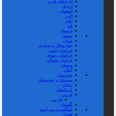
آذربایجان غربی
اردبیل
اصفهان
البرز
ایلام
قم
لرستان
بوشهر
تهران
چهارمحال و بختیاری
خراسان جنوبی
خراسان رضوی
خراسان شمالی
سمنان
گیلان
خوزستان
سیستان و بلوچستان
زنجان
کرمانشاه
قزوین
فارس
گلستان
کهگیلویه و بویراحمد
همدان