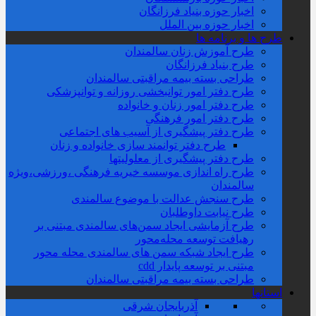
اخبار حوزه بنیاد فرزانگان
اخبار حوزه بین الملل
طرح ها و برنامه ها
طرح آموزش زنان سالمندان
طرح بنیاد فرزانگان
طراحی بسته بیمه مراقبتی سالمندان
طرح دفتر امور توانبخشی روزانه و توانپزشکی
طرح دفتر امور زنان و خانواده
طرح دفتر امور فرهنگی
طرح دفتر پیشگیری از آسیب های اجتماعی
طرح دفتر توانمند سازی خانواده و زنان
طرح دفتر پیشگیری از معلولیتها
طرح راه اندازی موسسه خیریه فرهنگی ،ورزشی،ویژه
سالمندان
طرح سنجش عدالت با موضوع سالمندی
طرح نیابت داوطلبان
طرح آزمایشی ایجاد سمن‌های سالمندی مبتنی بر
رهیافت توسعه محله‌‌محور
طرح ایجاد شبکه سمن های سالمندی محله محور
مبتنی بر توسعه پایدار cdd
طراحی بسته بیمه مراقبتی سالمندان
استانها
آذربایجان شرقی