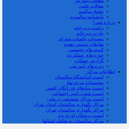
مطالب آموزش
مقالات علمی
حقوق سالمند
دانشنامه سالمندی
درباره شورا
ریاست دبیرخانه
چارت دبیرخانه
مصوبات جلسات شورای
نهادهای پوشش دهنده
کمیته های تخصصی
حوزه های عملکردی
گزارش عملکرد
دوره های آموزشی
اطلاعات مراکز
لیست آسایشگاه سالمندان
مؤسسات مردم نهاد
لیست بنیادهای فرزانگان کشور
لیست شعب تامین اجتماعی
لیست مراکز تشخیصی درمانی
مراکز نگهداری سالمندان استان تهران
مراکز نگهداری سالمندان تهران
لیست پزشکان اورتو پدی
مراکز سالمندان به تفکیک استانها