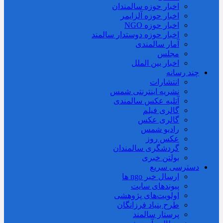
اخبار حوزه سالمندان
اخبار حوزه آلزايمر
اخبار حوزه NGO
اخبار حوزه دوستدار سالمند
آمار سالمندی
مجلس
اخبار بین الملل
چند رسانه
انتشارات
نشریه اینترنتی شمس
آتلیه عکس سالمندی
گالری فیلم
گالری عکس
رادیو شمس
عکس روز
گردشگری سالمندان
بولتن خبری
دسترسی سریع
ارسال خبر ngo ها
پیوندهای سایت
اولویت‌های پژوهشی
طرح بنیاد فرزانگان
پرستار سالمند