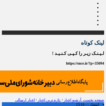
×
لینک کوتاه
لـیـنـک زیـر را کـپـی کـنـیـد !
https://snce.ir/?p=35094
صفحه نخست
.آرشیو اخبار
/
.تازه ترین اخبار
/
اخبار ارسالی
انتشار :
- 23:16