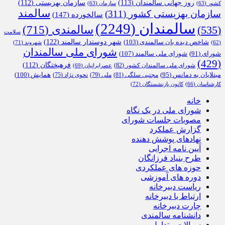
روز جهانی سالمندان
(113)
سازمان بهزیستی
(112)
کشور
(63)
سازمان
(63)
سالمند
سازمان بهزیستی کشور
(311)
سالخورده
(147)
سالمندان
(2249)
سالمندی
(715)
(535)
سلامت
شهر دوستدار سالمند
(122)
شاخص دیده بان سالمندی
(103)
شهروند
(71)
(62)
شورای ملی سالمندان
شورای ملی سالمند
(107)
شورای
(91)
(429)
فرهیختگان
(112)
شورای ملی سالمندان کشور
(82)
عصرایرانیان
(69)
همایش
(100)
مبتلایان به دمانس
(95)
مجتبی سلگی
(81)
ملی
(79)
نحوی نژاد
(75)
کارشناسان
(66)
کانون بازنشستگان
(72)
خانه
شورای ملی در یک نگاه
مصوبات جلسات شورای
گزارش عملکرد
نهادهای پوشش دهنده
آیین نامه اجرایی
طرح بنیاد فرزانگان
حوزه های عملکردی
دوره های آموزشی
ریاست دبیرخانه
ارتباط با دبیرخانه
چارت دبیرخانه
دانشنامه سالمندی
سوالات متداول