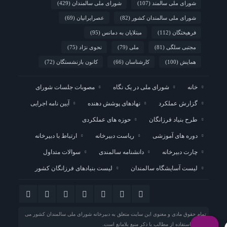
شورای ملی سالمند
(107)
شورای ملی سالمندان
(429)
شورای ملی سالمندان کشور
(82)
عصرایرانیان
(69)
فرهیختگان
(112)
مبتلایان به دمانس
(95)
مجتبی سلگی
(81)
ملی
(79)
نحوی نژاد
(75)
همایش
(100)
کارشناسان
(66)
کانون بازنشستگان
(72)
خانه
شورای ملی در یک نگاه
مصوبات جلسات شورای
گزارش عملکرد
نهادهای پوشش دهنده
آیین نامه اجرایی
طرح بنیاد فرزانگان
حوزه های عملکردی
دوره های آموزشی
ریاست دبیرخانه
ارتباط با دبیرخانه
چارت دبیرخانه
دانشنامه سالمندی
سوالات متداول
لیست آسایشگاه سالمندان
لیست بنیادهای فرزانگان کشور
تمام حقوق مادی و معنوی این سایت متعلق به
دبیرخانه شورای ملی سالمندان کشور
می
باشد و استفاده از مطالب با ذکر منبع بلامانع است.