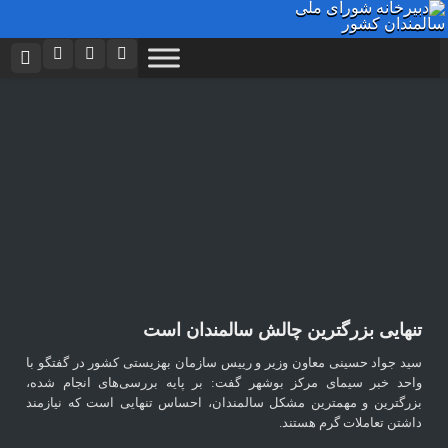
نام کاربری یا نشانی ایمیل
اینستاگرام
تلگرام
توییتر
ایتا
دیدگاه های ارسال شده توسط شما، پس از تایید توسط تیم مدیریت در وب
منتشر خواهد شد.
رمز عبور
آپارات
اپلیکیشن
پیام هایی که حاوی تهمت یا افترا باشد منتشر نخواهد شد.
پیام هایی که به غیر از زبان فارسی یا غیر مرتبط باشد منتشر نخواهد شد.
مرا به خاطر بسپار
تنهایی بزرگترین چالش سالمندان است
سید جواد حسینی معاون وزیر و رییس سازمان بهزیستی کشور در گفتگو با
واحد خبر سیمای مرکز بوشهر گفت: بر پایه بررسی‌های انجام شده،
بزرگترین و مهمترین مشکل سالمندان، احساس تنهایی است که نیازمند
داشتن تعاملات گرم هستند.