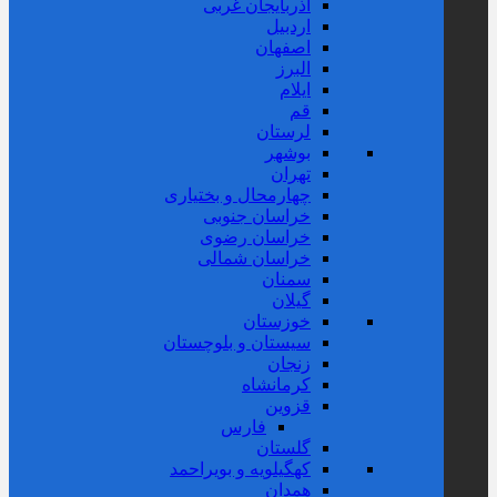
آذربایجان غربی
اردبیل
اصفهان
البرز
ایلام
قم
لرستان
بوشهر
تهران
چهارمحال و بختیاری
خراسان جنوبی
خراسان رضوی
خراسان شمالی
سمنان
گیلان
خوزستان
سیستان و بلوچستان
زنجان
کرمانشاه
قزوین
فارس
گلستان
کهگیلویه و بویراحمد
همدان