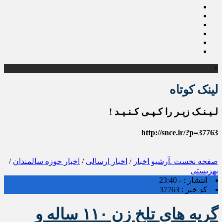
×
لینک کوتاه
لـیـنـک زیـر را کـپـی کـنـیـد !
http://snce.ir/?p=37763
صفحه نخست
.آرشیو اخبار
/
اخبار ارسالی
/
اخبار حوزه سالمندان
/
بهزیستی
انتشار :
- 23:40
کد خبر :
37763
گریه های تلخ زن ۱۱۰ ساله‌ و