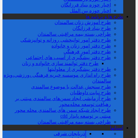
اخبار حوزه بنیاد فرزانگان
اخبار حوزه بین الملل
طرح ها و برنامه ها
طرح آموزش زنان سالمندان
طرح بنیاد فرزانگان
طراحی بسته بیمه مراقبتی سالمندان
طرح دفتر امور توانبخشی روزانه و توانپزشکی
طرح دفتر امور زنان و خانواده
طرح دفتر امور فرهنگی
طرح دفتر پیشگیری از آسیب های اجتماعی
طرح دفتر توانمند سازی خانواده و زنان
طرح دفتر پیشگیری از معلولیتها
طرح راه اندازی موسسه خیریه فرهنگی ،ورزشی،ویژه
سالمندان
طرح سنجش عدالت با موضوع سالمندی
طرح نیابت داوطلبان
طرح آزمایشی ایجاد سمن‌های سالمندی مبتنی بر
رهیافت توسعه محله‌‌محور
طرح ایجاد شبکه سمن های سالمندی محله محور
مبتنی بر توسعه پایدار cdd
طراحی بسته بیمه مراقبتی سالمندان
استانها
آذربایجان شرقی