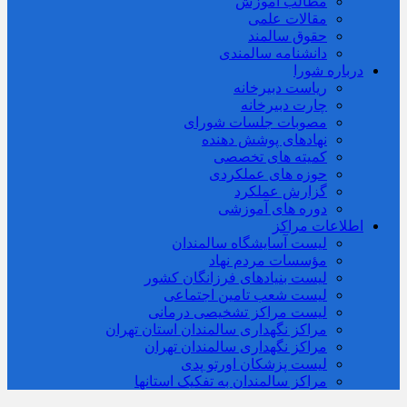
مطالب آموزش
مقالات علمی
حقوق سالمند
دانشنامه سالمندی
درباره شورا
ریاست دبیرخانه
چارت دبیرخانه
مصوبات جلسات شورای
نهادهای پوشش دهنده
کمیته های تخصصی
حوزه های عملکردی
گزارش عملکرد
دوره های آموزشی
اطلاعات مراکز
لیست آسایشگاه سالمندان
مؤسسات مردم نهاد
لیست بنیادهای فرزانگان کشور
لیست شعب تامین اجتماعی
لیست مراکز تشخیصی درمانی
مراکز نگهداری سالمندان استان تهران
مراکز نگهداری سالمندان تهران
لیست پزشکان اورتو پدی
مراکز سالمندان به تفکیک استانها