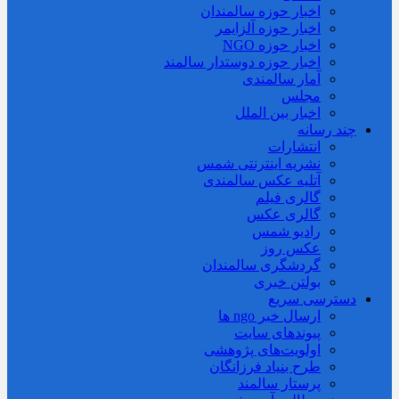
اخبار حوزه سالمندان
اخبار حوزه آلزايمر
اخبار حوزه NGO
اخبار حوزه دوستدار سالمند
آمار سالمندی
مجلس
اخبار بین الملل
چند رسانه
انتشارات
نشریه اینترنتی شمس
آتلیه عکس سالمندی
گالری فیلم
گالری عکس
رادیو شمس
عکس روز
گردشگری سالمندان
بولتن خبری
دسترسی سریع
ارسال خبر ngo ها
پیوندهای سایت
اولویت‌های پژوهشی
طرح بنیاد فرزانگان
پرستار سالمند