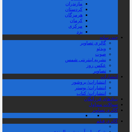
مازندران
کردستان
هرمزگان
کرمان
مرکزی
یزد
چندرسانه
گالری تصاویر
ویدئو
صوت
نشریه اینترنتی شمس
عکس روز
تصاویر
انتشارات
انتشارات/ بروشور
انتشارات/ پوستر
انتشارات/ کتاب
بنیادهای فرزانگان
سوالات متداول
گالری تصاویر
گالری فیلم
شبکه ملی آموزش سالمندی