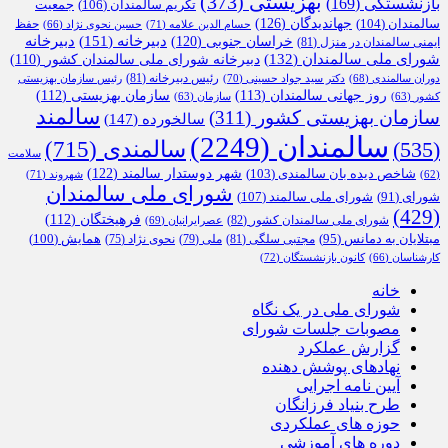
بهزیستی
(373)
بازنشستگی
(169)
تکریم سالمندان
(106)
جمعیت
جهاندیدگان
(126)
سالمندان
(104)
حفظ
حسام الدین علامه
(71)
حسین نحوی نژاد
(66)
دبیرخانه
(151)
خراسان جنوبی
(120)
دبیرخانه
ایمنی سالمندان در منزل
(81)
شورای ملی سالمندان
(132)
دبیرخانه شورای ملی سالمندان کشور
(110)
رئیس دبیرخانه
(81)
دوران سالمندی
(68)
دکتر سید جواد حسینی
(70)
رئیس سازمان بهزیستی
روز جهانی سالمندان
(113)
سازمان بهزیستی
(112)
کشور
(63)
سازمان
(63)
سالمند
سازمان بهزیستی کشور
(311)
سالخورده
(147)
سالمندان
(2249)
سالمندی
(715)
(535)
سلامت
شهر دوستدار سالمند
(122)
شاخص دیده بان سالمندی
(103)
شهروند
(71)
(62)
شورای ملی سالمندان
شورای ملی سالمند
(107)
شورای
(91)
(429)
فرهیختگان
(112)
شورای ملی سالمندان کشور
(82)
عصرایرانیان
(69)
همایش
(100)
مبتلایان به دمانس
(95)
مجتبی سلگی
(81)
ملی
(79)
نحوی نژاد
(75)
کارشناسان
(66)
کانون بازنشستگان
(72)
خانه
شورای ملی در یک نگاه
مصوبات جلسات شورای
گزارش عملکرد
نهادهای پوشش دهنده
آیین نامه اجرایی
طرح بنیاد فرزانگان
حوزه های عملکردی
دوره های آموزشی