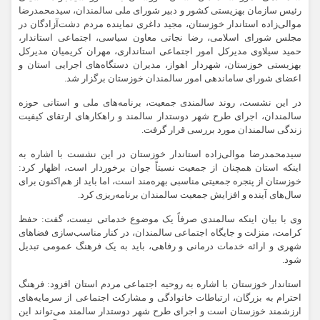
رئیس سازمان بهزیستی کشور و دبیر شورای ملی سالمندان، سیدمحمدرضا
موالی‌زاده استاندار خوزستان، مجید داغری نماینده مردم دشت‌آزادگان در
مجلس شورای اسلامی، رضا نجاتی معاون سیاسی، اجتماعی استاندار،
حمید سیلاوی مدیرکل امور اجتماعی استانداری، مهران کریمیان مدیرکل
بهزیستی خوزستان، شهردار اهواز، مدیران دستگاه‌های اجرایی استان و
اعضای شورای ساماندهی امور سالمندان خوزستان برگزار شد.
در این نشست، روند سالمندی جمعیت، برنامه‌های ملی و استانی حوزه
سالمندان، اجرای طرح شهر دوستدار سالمند و راهکارهای ارتقای کیفیت
زندگی سالمندان مورد بررسی قرار گرفت.
سیدمحمدرضا موالی‌زاده استاندار خوزستان در این نشست با اشاره به
اینکه استان همچنان از جمعیت نسبتاً جوان برخوردار است، اظهار کرد:
خوزستان از پنجره جمعیتی مناسبی بهره‌مند است، اما باید از هم‌اکنون برای
سال‌های آینده و افزایش جمعیت سالمندان برنامه‌ریزی کرد.
وی با بیان اینکه سالمندی صرفاً یک موضوع خدماتی نیست، گفت: حفظ
کرامت، منزلت و جایگاه اجتماعی سالمندان، در کنار مناسب‌سازی فضاهای
شهری و ارائه خدمات درمانی و رفاهی، باید به یک فرهنگ عمومی تبدیل
شود.
استاندار خوزستان با اشاره به روحیه اجتماعی مردم استان افزود: فرهنگ
احترام به بزرگان، ارتباطات خانوادگی و مشارکت اجتماعی از سرمایه‌های
ارزشمند خوزستان است و اجرای طرح شهر دوستدار سالمند می‌تواند این