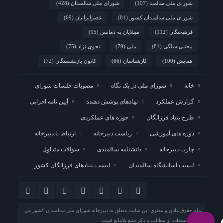
شورای ملی سالمند
(107)
شورای ملی سالمندان
(428)
شورای ملی سالمندان کشور
(81)
عصرایرانیان
(69)
فرهیختگان
(112)
مبتلایان به دمانس
(95)
مجتبی سلگی
(81)
ملی
(79)
نحوی نژاد
(75)
همایش
(100)
کارشناسان
(66)
کانون بازنشستگان
(72)
خانه
شورای ملی در یک نگاه
مصوبات جلسات شورای
گزارش عملکرد
نهادهای پوشش دهنده
آیین نامه اجرایی
طرح بنیاد فرزانگان
حوزه های عملکردی
دوره های آموزشی
ریاست دبیرخانه
ارتباط با دبیرخانه
چارت دبیرخانه
دانشنامه سالمندی
سوالات متداول
لیست آسایشگاه سالمندان
لیست بنیادهای فرزانگان کشور
تمام حقوق مادی و معنوی این سایت متعلق به
دبیرخانه شورای ملی سالمندان کشور
می
باشد و استفاده از مطالب با ذکر منبع بلامانع است.