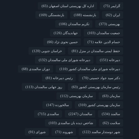
آلزایمر
(75)
اداره کل بهزیستی استان اصفهان
(65)
مورد چگونگی مشارکت رویکردهای جامعه‌محور در سالمندی سالم
ایران
(62)
بازنشسته
(188)
بازنشستگی
(169)
2 هفته قبل
فارس/ سه‌گانه افتتاح مراکز سالمندان در هفته
بهزیستی؛ پاسداشت مقام مادربزرگ‌ها و پدربزرگ‌ها
بهزیستی
(373)
تکریم سالمندان
(106)
جمعیت سالمندان
(103)
جهاندیدگان
(126)
حسام الدین علامه
(71)
حسین نحوی نژاد
(66)
حفظ ایمنی سالمندان در منزل
(81)
خراسان جنوبی
(120)
دبیرخانه
(151)
دبیرخانه شورای ملی سالمندان
(132)
دبیرخانه شورای ملی سالمندان کشور
(110)
دوران سالمندی
(68)
دکتر سید جواد حسینی
(70)
رئیس دبیرخانه
(81)
رئیس سازمان بهزیستی کشور
(63)
روز جهانی سالمندان
(113)
سازمان
(63)
سازمان بهزیستی
(112)
سازمان بهزیستی کشور
(310)
سالخورده
(147)
سالمند
(534)
سالمندان
(2247)
سالمندی
(715)
سلامت
(62)
شاخص دیده بان سالمندی
(103)
شهر دوستدار سالمند
(122)
شهروند
(71)
شورای
(91)