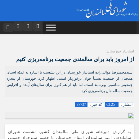
نام کاربری یا نشانی ایمیل
اینستاگرام
تلگرام
دیدگاه های ارسال شده توسط شما، پس از تایید توسط تیم مدیریت در وب
استاندار خوزستان:
منتشر خواهد شد.
توییتر
ایتا
پیام هایی که حاوی تهمت یا افترا باشد منتشر نخواهد شد.
از امروز باید برای سالمندی جمعیت برنامه‌ریزی کنیم
رمز عبور
پیام هایی که به غیر از زبان فارسی یا غیر مرتبط باشد منتشر نخواهد شد.
آپارات
اپلیکیشن
سیدمحمدرضا موالی‌زاده استاندار خوزستان در این نشست با اشاره به اینکه استان
همچنان از جمعیت نسبتاً جوان برخوردار است، اظهار کرد: خوزستان از پنجره
جمعیتی مناسبی بهره‌مند است، اما باید از هم‌اکنون برای سال‌های آینده و افزایش
مرا به خاطر بسپار
جمعیت سالمندان برنامه‌ریزی کرد.
انتشار :
- 02:25
کد خبر :
37737
به گزارش دبیرخانه شورای ملی سالمندان کشور، نشست شورای
ساماندهی امور سالمندان استان خوزستان با حضور سیدجواد حسینی