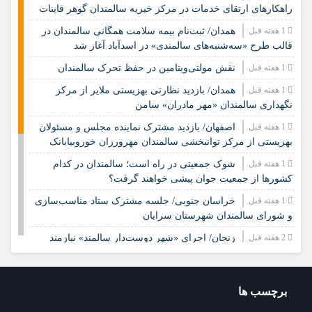
راهکارهای ارتقای خدمات در مرکز خیریه سالمندان گوهر قاینات
1 هفته قبل
همدان/ ثبت‌نام بیمه سلامت همگانی سالمندان در
قالب طرح «سه‌شنبه‌های سالمندی» در اسدآباد آغاز شد
1 هفته قبل
نقش مولتی‌ویتامین در حفظ تحرک سالمندان
1 هفته قبل
همدان/ بازدید نظارتی بهزیستی ملایر از مرکز
نگهداری سالمندان «مهر مادران» سامن
1 هفته قبل
اصفهان/ بازدید مشترک نماینده مجلس و مسئولان
بهزیستی از مرکز توانبخشی سالمندان مهرورزان خوروبیابانک
1 هفته قبل
شوک جمعیتی در راه است؛ سالمندان در کدام
کشورها از جمعیت جوان پیشی خواهند گرفت؟
1 هفته قبل
خراسان جنوبی/ جلسه مشترک ستاد مناسب‌سازی
و شورای سالمندان شهرستان سرایان
2 هفته قبل
زنجان/ اجرای «شهر دوست‌دار سالمند» نیازمند
مشارکت همه دستگاه‌هاست
2 هفته قبل
نشست تخصصی مدل جامعه‌محور تقویت جوامع
محلی و مشارکت اجتماعی
برچسب ها
2 هفته قبل
چشم‌انداز راهبردی صندوق جمعیت ملل متحد در