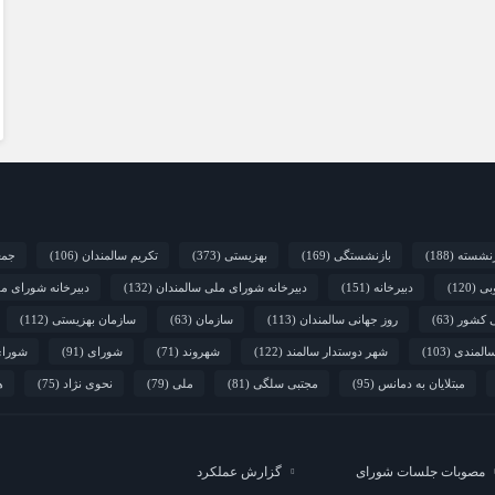
زنشسته
(188)
بازنشستگی
(169)
بهزیستی
(373)
تکریم سالمندان
(106)
جمع
بی
(120)
دبیرخانه
(151)
دبیرخانه شورای ملی سالمندان
(132)
دبیرخانه شورای م
ی کشور
(63)
روز جهانی سالمندان
(113)
سازمان
(63)
سازمان بهزیستی
(112)
المندی
(103)
شهر دوستدار سالمند
(122)
شهروند
(71)
شورای
(91)
شورای
مبتلایان به دمانس
(95)
مجتبی سلگی
(81)
ملی
(79)
نحوی نژاد
(75)
ه
مصوبات جلسات شورای
گزارش عملکرد