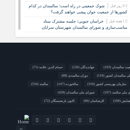
6 روز قبل
شوک جمعیتی در راه است؛ سالمندان در کدام
کشورها از جمعیت جوان پیشی خواهند گرفت؟
1 هفته قبل
خراسان جنوبی/ جلسه مشترک ستاد
مناسب‌سازی و شورای سالمندان شهرستان سرایان
2 هفته قبل
زنجان/ اجرای «شهر دوست‌دار سالمند» نیازمند
مشارکت همه دستگاه‌هاست
2 هفته قبل
نشست تخصصی مدل جامعه‌محور تقویت جوامع
محلی و مشارکت اجتماعی
2 هفته قبل
یت سالمندان
(103)
جهاندیدگان
(126)
حسام الدین علامه
(71)
چشم‌انداز راهبردی صندوق جمعیت ملل متحد در
مورد چگونگی مشارکت رویکردهای جامعه‌محور در سالمندی
لی سالمندان کشور
(110)
دوران سالمندی
(68)
سالم
سازمان بهزیستی کشور
(310)
سالخورده
(147)
سالمند
(534)
2 هفته قبل
فارس/ سه‌گانه افتتاح مراکز سالمندان در هفته
 ملی سالمند
(107)
شورای ملی سالمندان
(428)
بهزیستی؛ پاسداشت مقام مادربزرگ‌ها و پدربزرگ‌ها
مایش
(100)
کارشناسان
(66)
کانون بازنشستگان
(72)