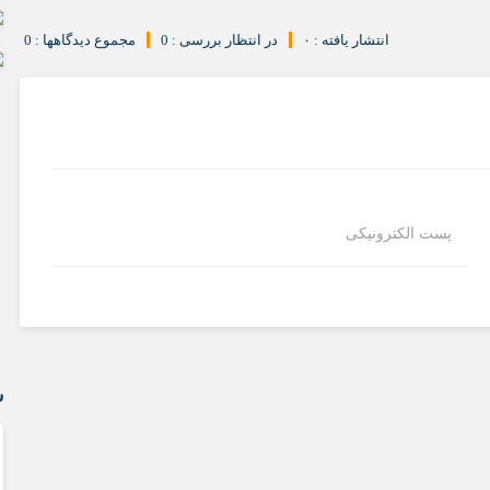
انتشار یافته : ۰
در انتظار بررسی : 0
مجموع دیدگاهها : 0
پست الکترونیکی
رئیس دبیرخانه گردشگری سالمندان کشور
اهمیت گردشگری سالمندان در چیست؟
س