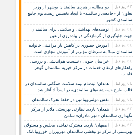
6 روز قبل
دو مطالبه راهبردی سالمندان بوشهر از وزیر
تعاون؛ از «جامعه‌یار سالمند» تا ایجاد نخستین زیست‌بوم جامع
سالمندی کشور
6 روز قبل
️توصیه‌های بهداشتی و سلامتی برای سالمندان
جهت جلوگیری از گرمازدگی در پیاده‌روی اربعین
6 روز قبل
آموزش حضوری در کاهش بار مراقبتی خانواده
سالمندان مبتلا به سرطان مؤثرتر از آموزش مجازی است
6 روز قبل
خراسان جنوبی / نشست هم‌اندیشی و بررسی
راهکارهای ارتقای خدمات در مرکز خیریه سالمندان گوهر
قاینات
6 روز قبل
همدان/ ثبت‌نام بیمه سلامت همگانی سالمندان در
قالب طرح «سه‌شنبه‌های سالمندی» در اسدآباد آغاز شد
6 روز قبل
نقش مولتی‌ویتامین در حفظ تحرک سالمندان
6 روز قبل
همدان/ بازدید نظارتی بهزیستی ملایر از مرکز
نگهداری سالمندان «مهر مادران» سامن
6 روز قبل
اصفهان/ بازدید مشترک نماینده مجلس و مسئولان
بهزیستی از مرکز توانبخشی سالمندان مهرورزان خوروبیابانک