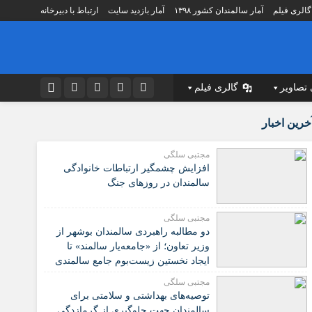
گالری فیلم
آمار سالمندان کشور ۱۳۹۸
آمار بازدید سایت
ارتباط با دبیرخانه
 تصاویر
گالری فیلم
نام کاربری یا نشانی ایمیل
اطلاعات مراکز
اینستاگرام
خرین اخبار
ه
لیست آسایشگاه سالمندان
تلگرام
مجتبی سلگی
مؤسسات مردم نهاد
افزایش چشمگیر ارتباطات خانوادگی
رمز عبور
توییتر
ت شورای
لیست بنیادهای فرزانگان کشور
سالمندان در روزهای جنگ
 دهنده
لیست شعب تامین اجتماعی
ایتا
مجتبی سلگی
صصی
لیست مراکز تشخیصی درمانی
مرا به خاطر بسپار
آپارات
دو مطالبه راهبردی سالمندان بوشهر از
کردی
مراکز نگهداری سالمندان استان تهران
وزیر تعاون؛ از «جامعه‌یار سالمند» تا
اپلیکیشن
مراکز نگهداری سالمندان تهران
ایجاد نخستین زیست‌بوم جامع سالمندی
کشور
زشی
لیست پزشکان اورتو پدی
مجتبی سلگی
️توصیه‌های بهداشتی و سلامتی برای
مراکز سالمندان به تفکیک استانها
سالمندان جهت جلوگیری از گرمازدگی