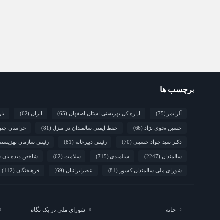
برچسب ها
آلزایمر
(75)
اداره کل بهزیستی استان اصفهان
(65)
ایران
(62)
با
حسین نحوی نژاد
(66)
حفظ ایمنی سالمندان در منزل
(81)
خراسان جنو
دکتر سید جواد حسینی
(70)
رئیس دبیرخانه
(81)
رئیس سازمان بهزیست
سالمندان
(2247)
سالمندی
(715)
سلامت
(62)
شاخص دیده بان س
شورای ملی سالمندان کشور
(81)
عصرایرانیان
(69)
فرهیختگان
(112)
خانه
شورای ملی در یک نگاه