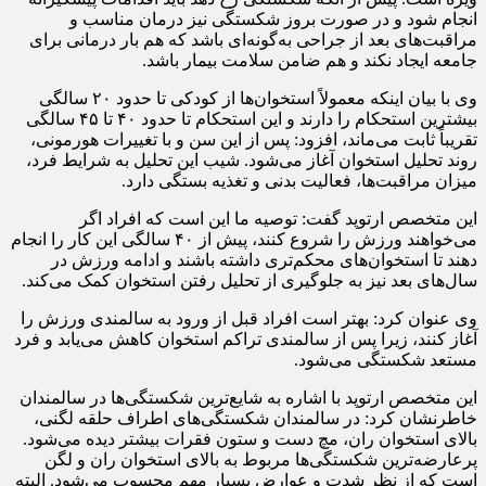
انجام شود و در صورت بروز شکستگی نیز درمان مناسب و
مراقبت‌های بعد از جراحی به‌گونه‌ای باشد که هم بار درمانی برای
جامعه ایجاد نکند و هم ضامن سلامت بیمار باشد.
وی با بیان اینکه معمولاً استخوان‌ها از کودکی تا حدود ۲۰ سالگی
بیشترین استحکام را دارند و این استحکام تا حدود ۴۰ تا ۴۵ سالگی
تقریباً ثابت می‌ماند، افزود: پس از این سن و با تغییرات هورمونی،
روند تحلیل استخوان آغاز می‌شود. شیب این تحلیل به شرایط فرد،
میزان مراقبت‌ها، فعالیت بدنی و تغذیه بستگی دارد.
این متخصص ارتوپد گفت: توصیه ما این است که افراد اگر
می‌خواهند ورزش را شروع کنند، پیش از ۴۰ سالگی این کار را انجام
دهند تا استخوان‌های محکم‌تری داشته باشند و ادامه ورزش در
سال‌های بعد نیز به جلوگیری از تحلیل رفتن استخوان کمک می‌کند.
وی عنوان کرد: بهتر است افراد قبل از ورود به سالمندی ورزش را
آغاز کنند، زیرا پس از سالمندی تراکم استخوان کاهش می‌یابد و فرد
مستعد شکستگی می‌شود.
این متخصص ارتوپد با اشاره به شایع‌ترین شکستگی‌ها در سالمندان
خاطرنشان کرد: در سالمندان شکستگی‌های اطراف حلقه لگنی،
بالای استخوان ران، مچ دست و ستون فقرات بیشتر دیده می‌شود.
پرعارضه‌ترین شکستگی‌ها مربوط به بالای استخوان ران و لگن
است که از نظر شدت و عوارض بسیار مهم محسوب می‌شود. البته