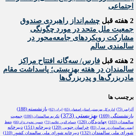
اجتماعی
2 هفته قبل
چشم‌انداز راهبردی صندوق
جمعیت ملل متحد در مورد چگونگی
مشارکت رویکردهای جامعه‌محور در
سالمندی سالم
2 هفته قبل
فارس/ سه‌گانه افتتاح مراکز
سالمندان در هفته بهزیستی؛ پاسداشت مقام
مادربزرگ‌ها و پدربزرگ‌ها
برچسب ها
بازنشسته
(188)
آلزایمر
(75)
اداره کل بهزیستی استان اصفهان
(65)
ایران
(62)
بهزیستی
(373)
بازنشستگی
(169)
تکریم سالمندان
(106)
جمعیت
جهاندیدگان
(126)
سالمندان
(103)
حفظ
حسام الدین علامه
(71)
حسین نحوی نژاد
(66)
دبیرخانه
(151)
خراسان جنوبی
(120)
دبیرخانه
ایمنی سالمندان در منزل
(81)
شورای ملی سالمندان
(132)
دبیرخانه شورای ملی سالمندان کشور
(110)