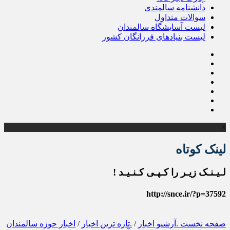
دانشنامه سالمندی
سوالات متداول
لیست آسایشگاه سالمندان
لیست بنیادهای فرزانگان کشور
×
لینک کوتاه
لـیـنـک زیـر را کـپـی کـنـیـد !
http://snce.ir/?p=37592
صفحه نخست
.آرشیو اخبار
/
.تازه ترین اخبار
/
اخبار حوزه سالمندان