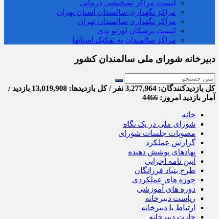
لیست مراکز تشخیصی درمانی
مراکز نگهداری سالمندان استان تهران
مراکز نگهداری سالمندان تهران
لیست پزشکان اورتو پدی
مراکز سالمندان به تفکیک استانها
دبیرخانه شورای ملی سالمندان کشور
کل بازدیدکنند‌گان: 3,277,964 نفر / کل بازدیدها: 13,019,908 بازدید /
آمار بازدید امروز:
4466
خانه
شورای ملی در یک نگاه
مصوبات جلسات شورای
گزارش عملکرد
نهادهای پوشش دهنده
آیین نامه اجرایی
طرح بنیاد فرزانگان
حوزه های عملکردی
دوره های آموزشی
ریاست دبیرخانه
ارتباط با دبیرخانه
چارت دبیرخانه