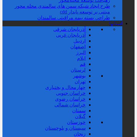
رهیافت توسعه محله‌‌محور
طرح ایجاد شبکه سمن های سالمندی محله محور
مبتنی بر توسعه پایدار cdd
طراحی بسته بیمه مراقبتی سالمندان
استانها
آذربایجان شرقی
آذربایجان غربی
اردبیل
اصفهان
البرز
ایلام
قم
لرستان
بوشهر
تهران
چهارمحال و بختیاری
خراسان جنوبی
خراسان رضوی
خراسان شمالی
سمنان
گیلان
خوزستان
سیستان و بلوچستان
زنجان