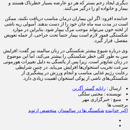
دیگری ایجاد زخم بستر که هر دو عارضه بسیار خطرناک هستند و
بیمار و خانواده او را درگیر می‌کنند.
خدابنده افزود: اگر این بیماران درمان مناسب دریافت نکنند، ممکن
است در مدت سه ماه جان خود را از دست بدهند. آمبولی ریه ناشی
از لخته خون می‌تواند موجب مرگ بیمار شود. بنابراین در موارد
شکستگی فمور لازم است بیمار حتماً تحت جراحی، از جمله تعویض
مفصل، قرار گیرد.
وی درباره شیوع بیشتر شکستگی در زنان سالمند نیز گفت: افزایش
سن به‌ طور کلی خطر شکستگی را بیشتر می‌کند، اما این موضوع
در زنان شایع‌تر است. زیرا پس از یائسگی به دلیل تغییرات هورمونی
سرعت تخریب استخوان‌ها افزایش می‌یابد. در چنین شرایطی
رعایت رژیم غذایی مناسب و انجام ورزش در پیشگیری از
شکستگی‌های ناشی از پوکی استخوان اهمیت زیادی دارد.
ارسال :
رایانه گستر آگرین
نویسنده :
مجتبی سلگی
منبع :
خبرگزاری مهر
برچسب ها
اکبر خدابنده
شکستگی‌ها در سالمندان
متخصص ارتوپد