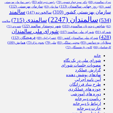
رئیس دبیرخانه
(81)
دوران سالمندی
(68)
دکتر سید جواد حسینی
(70)
رئیس سازمان بهزیستی
روز جهانی سالمندان
(113)
سازمان بهزیستی
(112)
کشور
(63)
سازمان
(63)
سالمند
سازمان بهزیستی کشور
(310)
سالخورده
(147)
سالمندان
(2247)
سالمندی
(715)
(534)
سلامت
شهر دوستدار سالمند
(122)
شاخص دیده بان سالمندی
(103)
شهروند
(71)
(62)
شورای ملی سالمندان
شورای ملی سالمند
(107)
شورای
(91)
(428)
فرهیختگان
(112)
شورای ملی سالمندان کشور
(81)
عصرایرانیان
(69)
همایش
(100)
مبتلایان به دمانس
(95)
مجتبی سلگی
(81)
ملی
(79)
نحوی نژاد
(75)
کارشناسان
(66)
کانون بازنشستگان
(72)
خانه
شورای ملی در یک نگاه
مصوبات جلسات شورای
گزارش عملکرد
نهادهای پوشش دهنده
آیین نامه اجرایی
طرح بنیاد فرزانگان
حوزه های عملکردی
دوره های آموزشی
ریاست دبیرخانه
ارتباط با دبیرخانه
چارت دبیرخانه