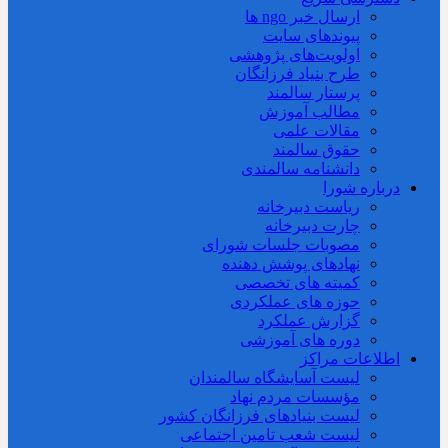
ارسال خبر ngo ها
پیوندهای سایت
اولویت‌های پژوهشی
طرح بنیاد فرزانگان
پرستار سالمند
مطالب آموزش
مقالات علمی
حقوق سالمند
دانشنامه سالمندی
درباره شورا
ریاست دبیرخانه
چارت دبیرخانه
مصوبات جلسات شورای
نهادهای پوشش دهنده
کمیته های تخصصی
حوزه های عملکردی
گزارش عملکرد
دوره های آموزشی
اطلاعات مراکز
لیست آسایشگاه سالمندان
مؤسسات مردم نهاد
لیست بنیادهای فرزانگان کشور
لیست شعب تامین اجتماعی