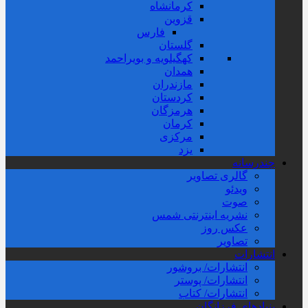
کرمانشاه
قزوین
فارس
گلستان
کهگیلویه و بویراحمد
همدان
مازندران
کردستان
هرمزگان
کرمان
مرکزی
یزد
چندرسانه
گالری تصاویر
ویدئو
صوت
نشریه اینترنتی شمس
عکس روز
تصاویر
انتشارات
انتشارات/ بروشور
انتشارات/ پوستر
انتشارات/ کتاب
بنیادهای فرزانگان