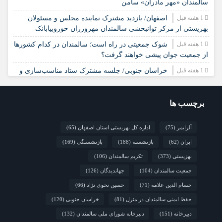
سالمندان «مهر مادران» سامن
1 هفته قبل
اصفهان/ بازدید مشترک نماینده مجلس و مسئولان
بهزیستی از مرکز توانبخشی سالمندان مهرورزان خوروبیابانک
1 هفته قبل
شوک جمعیتی در راه است؛ سالمندان در کدام کشورها
از جمعیت جوان پیشی خواهند گرفت؟
1 هفته قبل
خراسان جنوبی/ جلسه مشترک ستاد مناسب‌سازی و
شورای سالمندان شهرستان سرایان
2 هفته قبل
زنجان/ اجرای «شهر دوست‌دار سالمند» نیازمند
برچسب ها
مشارکت همه دستگاه‌هاست
2 هفته قبل
نشست تخصصی مدل جامعه‌محور تقویت جوامع محلی
آلزایمر
(75)
اداره کل بهزیستی استان اصفهان
(65)
و مشارکت اجتماعی
ایران
(62)
بازنشسته
(188)
بازنشستگی
(169)
بهزیستی
(373)
تکریم سالمندان
(106)
جمعیت سالمندان
(104)
جهاندیدگان
(126)
حسام الدین علامه
(71)
حسین نحوی نژاد
(66)
حفظ ایمنی سالمندان در منزل
(81)
خراسان جنوبی
(120)
دبیرخانه
(151)
دبیرخانه شورای ملی سالمندان
(132)