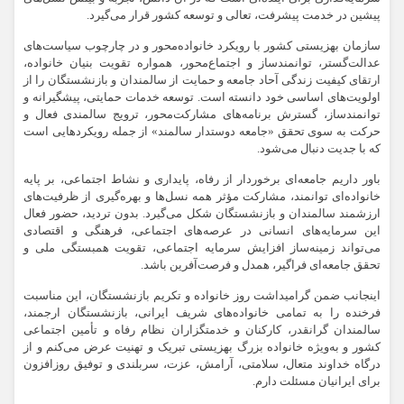
پیشین در خدمت پیشرفت، تعالی و توسعه کشور قرار می‌گیرد.
سازمان بهزیستی کشور با رویکرد خانواده‌محور و در چارچوب سیاست‌های
عدالت‌گستر، توانمندساز و اجتماع‌محور، همواره تقویت بنیان خانواده،
ارتقای کیفیت زندگی آحاد جامعه و حمایت از سالمندان و بازنشستگان را از
اولویت‌های اساسی خود دانسته است. توسعه خدمات حمایتی، پیشگیرانه و
توانمندساز، گسترش برنامه‌های مشارکت‌محور، ترویج سالمندی فعال و
حرکت به سوی تحقق «جامعه دوستدار سالمند» از جمله رویکردهایی است
که با جدیت دنبال می‌شود.
باور داریم جامعه‌ای برخوردار از رفاه، پایداری و نشاط اجتماعی، بر پایه
خانواده‌ای توانمند، مشارکت مؤثر همه نسل‌ها و بهره‌گیری از ظرفیت‌های
ارزشمند سالمندان و بازنشستگان شکل می‌گیرد. بدون تردید، حضور فعال
این سرمایه‌های انسانی در عرصه‌های اجتماعی، فرهنگی و اقتصادی
می‌تواند زمینه‌ساز افزایش سرمایه اجتماعی، تقویت همبستگی ملی و
تحقق جامعه‌ای فراگیر، همدل و فرصت‌آفرین باشد.
اینجانب ضمن گرامیداشت روز خانواده و تکریم بازنشستگان، این مناسبت
فرخنده را به تمامی خانواده‌های شریف ایرانی، بازنشستگان ارجمند،
سالمندان گرانقدر، کارکنان و خدمتگزاران نظام رفاه و تأمین اجتماعی
کشور و به‌ویژه خانواده بزرگ بهزیستی تبریک و تهنیت عرض می‌کنم و از
درگاه خداوند متعال، سلامتی، آرامش، عزت، سربلندی و توفیق روزافزون
برای ایرانیان مسئلت دارم.