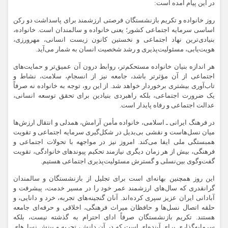
در این پیام آمده است:
روز خانواده و تکریم بازنشستگان فرصتی ارزشمند برای پاسداشت دو رکن
اساسی سرمایه اجتماعی کشور؛ یعنی خانواده و سالمندان است. خانواده،
بنیادی‌ترین نهاد اجتماعی و نخستین کانون زیست انسانی، مهرورزی،
هویت‌یابی، مسئولیت‌پذیری و رشد شخصیت انسان به شمار می‌آید.
هر اندازه بنیان خانواده مستحکم‌تر، روابط درون آن عمیق‌تر و حمایت‌های
اجتماعی از آن مؤثرتر باشد، جامعه نیز از انسجام، سلامت، نشاط و
تاب‌آوری بیشتری برخوردار خواهد شد. از این رو، توجه به خانواده نه صرفاً
یک ضرورت اجتماعی، بلکه راهبردی بنیادین برای تحقق توسعه انسانی،
عدالت اجتماعی و رفاه پایدار است.
در فرهنگ ایرانی ـ اسلامی، خانواده مأمن آرامش، همدلی و انتقال ارزش‌ها
میان نسل‌هاست و نقشی بی‌بدیل در شکل‌گیری سرمایه اجتماعی و تقویت
همبستگی ملی ایفا می‌کند. امروز نیز در مواجهه با تحولات اجتماعی و
فرهنگی، بیش از هر زمان دیگری نیازمند تحکیم پیوندهای خانوادگی، تقویت
گفت‌وگوی بین‌نسلی و گسترش مسئولیت‌پذیری اجتماعی هستیم.
این روز همچنین بهانه‌ای است برای تجلیل از بازنشستگان و سالمندان
گرانقدری که سال‌های ارزشمند عمر خود را در مسیر خدمت، پیشرفت و
آبادانی ایران عزیز سپری کرده‌اند. آنان گنجینه‌های تجربه، خرد و دانایی، و
حلقه اتصال نسل‌ها و حافظان میراث فرهنگی، اخلاقی و حرفه‌ای جامعه
هستند. تکریم بازنشستگان صرفاً ادای احترام به گذشته نیست، بلکه
سرمایه‌گذاری برای آینده‌ای است که در آن دانش، تجربه و بینش نسل‌های