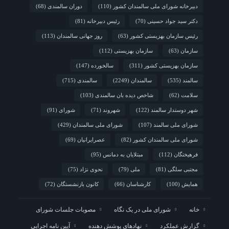
دبیرخانه شورای ملی سالمندان کشور
(110)
دوران سالمندی
(68)
دکتر سید جواد حسینی
(70)
رئیس دبیرخانه
(81)
رئیس سازمان بهزیستی کشور
(63)
روز جهانی سالمندان
(113)
سازمان
(63)
سازمان بهزیستی
(112)
سازمان بهزیستی کشور
(311)
سالخورده
(147)
سالمند
(535)
سالمندان
(2249)
سالمندی
(715)
سلامت
(62)
شاخص دیده بان سالمندی
(103)
شهر دوستدار سالمند
(122)
شهروند
(71)
شورای
(91)
شورای ملی سالمند
(107)
شورای ملی سالمندان
(429)
شورای ملی سالمندان کشور
(82)
عصرایرانیان
(69)
فرهیختگان
(112)
مبتلایان به دمانس
(95)
مجتبی سلگی
(81)
ملی
(79)
نحوی نژاد
(75)
همایش
(100)
کارشناسان
(66)
کانون بازنشستگان
(72)
خانه
شورای ملی در یک نگاه
مصوبات جلسات شورای
گزارش عملکرد
نهادهای پوشش دهنده
آیین نامه اجرایی