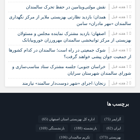
1 هفته قبل
نقش مولتی‌ویتامین در حفظ تحرک سالمندان
1 هفته قبل
همدان/ بازدید نظارتی بهزیستی ملایر از مرکز نگهداری
سالمندان «مهر مادران» سامن
1 هفته قبل
اصفهان/ بازدید مشترک نماینده مجلس و مسئولان
بهزیستی از مرکز توانبخشی سالمندان مهرورزان خوروبیابانک
1 هفته قبل
شوک جمعیتی در راه است؛ سالمندان در کدام کشورها
از جمعیت جوان پیشی خواهند گرفت؟
1 هفته قبل
خراسان جنوبی/ جلسه مشترک ستاد مناسب‌سازی و
شورای سالمندان شهرستان سرایان
2 هفته قبل
زنجان/ اجرای «شهر دوست‌دار سالمند» نیازمند
مشارکت همه دستگاه‌هاست
2 هفته قبل
نشست تخصصی مدل جامعه‌محور تقویت جوامع محلی
برچسب ها
و مشارکت اجتماعی
2 هفته قبل
چشم‌انداز راهبردی صندوق جمعیت ملل متحد در مورد
آلزایمر
(75)
اداره کل بهزیستی استان اصفهان
(65)
چگونگی مشارکت رویکردهای جامعه‌محور در سالمندی سالم
ایران
(62)
بازنشسته
(188)
بازنشستگی
(169)
بهزیستی
(373)
تکریم سالمندان
(106)