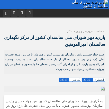
نام کاربری یا نشانی ایمیل
اینستاگرام
تلگرام
به مناسبت روز پدر و روز مددکار
توییتر
ایتا
دیدگاه های ارسال شده توسط شما، پس از تایید توسط تیم مدیریت در وب
بازدید دبیر شورای ملی سالمندان کشور از مرکز نگهداری
منتشر خواهد شد.
رمز عبور
آپارات
اپلیکیشن
سالمندان امیرالمومنین
پیام هایی که حاوی تهمت یا افترا باشد منتشر نخواهد شد.
پیام هایی که به غیر از زبان فارسی یا غیر مرتبط باشد منتشر نخواهد شد.
سید جواد حسینی رئیس سازمان بهزیستی کشور، همزمان با سالروز میلاد حضرت
علی (ع)، روز پدر و روز مددکار از یک خانه سالمندان تحت مدیریت مؤسسه
مرا به خاطر بسپار
امیرالمؤمنین بازدید کرد و از اجرای گسترده برنامه‌های خانواده‌محور و افتتاح هزاران
پروژه اجتماعی در دولت چهاردهم خبر داد.
انتشار :
- 20:30
کد خبر :
36319
به گزارش دبیرخانه شورای ملی سالمندان کشور، سید جواد حسینی رئیس
سازمان بهزیستی کشور، همزمان با سالروز میلاد حضرت علی (ع)، روز پدر