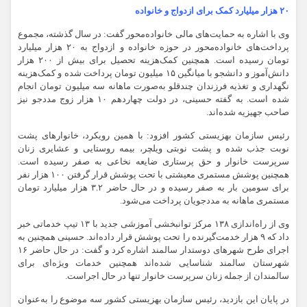
۲۰ هزار میلیارد کمک برای ازدواج و خانواده
وی با اشاره به حمایت‌های مالی خانواده‌محور گفت: در سال گذشته، مجموع
پرداخت‌های خانواده‌محور در حوزه خانواده و ازدواج به ۲۰ هزار میلیارد
تومان رسیده است. همچنین کمک‌هزینه تحصیل برای بیش از ۲۰۰ هزار
دانش‌آموز و دانشجو با میانگین ۱۵ میلیون تومان پرداخت شده و کمک‌هزینه
نگهداری و تغذیه فرزندان چندقلو به‌صورت ماهانه سه میلیون تومان انجام
شده است. به گفته حسینی، در دولت چهاردهم ۱۰ هزار زوج مددجو نیز
صاحب جهیزیه شده‌اند.
رئیس سازمان بهزیستی کشور افزود: با همین رویکرد، خانوارهای پشت
نوبت جذب شده و پشت نوبتی ویلچر، بیمه روستایی و عشایری زنان
سرپرست خانوار و حق پرستاری ضایعه نخاعی به صفر رسیده است.
همچنین پوشش مستمری معیشتی با تحت پوشش قرار گرفتن ۱۰۰ هزار نفر
برای سومین بار به صفر رسیده و در حال حاضر ۳.۲ هزار میلیارد تومان
مستمری ماهانه به مددجویان پرداخت می‌شود.
وی از راه‌اندازی ۱۳۸ مرکز توانبخشی آموزشی جدید با ۱۳ تیپ خدماتی خبر
داد که ۹ هزار خدمت‌گیرنده را تحت پوشش قرار داده‌اند. حسینی همچنین به
اجرای طرح شهرهای دوستدار سالمند اشاره کرد و گفت: در حال حاضر ۱۶
شهرستان سالمند شناسایی شده‌اند همچنین خدمات ویژه‌ای برای
سالمندان از جمله زنان سرپرست خانوار تنها در حال اجراست.
در پایان این بازدید، رئیس سازمان بهزیستی کشور سه موضوع را به‌عنوان