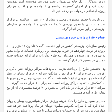
و روز مددکار از یک خانه سالمندان تحت مدیریت مؤسسه امیرالمؤمنین
بازدید کرد و از اجرای گسترده برنامه‌های خانواده‌محور و افتتاح هزاران
پروژه اجتماعی در دولت چهاردهم خبر داد.
این بازدید با حضور مسئولان محلی و بیش از ۱۰۰ نفر از سالمندان برگزار
شد و نشستی با محور بررسی خدمات حمایتی و خانواده‌محور سازمان
بهزیستی در این مرکز انجام گرفت.
افتتاح ۱۱۵۰۰ پروژه در حوزه بهزیستی
رئیس سازمان بهزیستی کشور در این نشست گفت: تاکنون ۱۱ هزار و ۵۰۰
پروژه در دولت چهاردهم در حوزه بهزیستی و با رویکرد خدمات خانواده‌محور
به بهره‌برداری رسیده و همزمان پنج طرح نوآورانه برای ارائه خدمات جدید
حمایتی در دستور کار قرار گرفته است.
وی نخستین طرح را پرداخت هزینه ایاب‌وذهاب مراکز روزانه عنوان کرد و
افزود: این طرح برای ۶۰ هزار نفر با میانگین سرانه ۸۰۰ هزار تومان در نظر
گرفته شده و به‌زودی ابلاغ خواهد شد. به گفته حسینی، دومین طرح مربوط
به کمک‌هزینه تغذیه مراکز روزانه است که برای ۶۰ هزار خدمت‌گیرنده با
سرانه ۵۰۰ هزار تومان در ماه اجرا می‌شود و ۷۰ درصد مشمولان آن از پنج
دهک اول درآمدی هستند.
حسینی سومین طرح را کمک‌هزینه ورزش مراکز شبانه‌روزی بیماران روان
اعلام کرد که با سرانه یک‌ونیم میلیون تومان در ماه پرداخت خواهد شد.
چهارمین برنامه نیز ارائه خدمات دندانپزشکی با سرانه ۱۰ میلیون تومان و