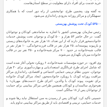
خرید خدمت برای افراد دارای معلولیت در سطح استان‌هاست.
به گفته وی، پنجمین طرح، توانبخشی از راه دور است که با همکاری
تسهیلگران و مراکز روزانه به‌زودی راه‌اندازی می‌شود.
۵۳۵۰۰ کودک تحت پوشش بهزیستی
رئیس سازمان بهزیستی کشور با اشاره به ساماندهی کودکان و نوجوانان
گفت: در حال حاضر ۵۳ هزار و ۵۰۰ کودک و نوجوان تحت پوشش خدمات
خانواده‌محور قرار دارند که از این تعداد، ۱۸ هزار نفر به خانواده‌های زیستی
و بازپیوند پیوسته‌اند، ۲۵ هزار نفر در قالب فرزندخواندگی، ۱۰ هزار نفر در
قالب شبه‌خانواده در حدود ۷۰۰ مرکز شبه‌خانواده و ۴۵۰ نفر نیز در قالب
خانواده میزبان نگهداری می‌شوند.
وی افزود: در حوزه مؤسسات شبه‌خانواده، ۶ رویکرد تحولی آغاز شده است
که شامل اجرای طرح غربالگری استعدادیابی و مهارت‌آموزی برای ۳۰ هزار
نوجوان، تدوین نظام تربیتی حمایتی اجتماعی و اقتصادی، راه‌اندازی مراکز
مراقبت روزانه کودک با رویکرد خانواده‌محور، ایجاد مراکز کودک خانواده
برای تقویت پیوند کودک با والدین، اجرای طرح «دست‌های مهربان» با
هم‌جواری سالمندان و کودکان همچنین طراحی مراکز بینابینی برای حمایت
از نوجوانان پس از ۱۸ سالگی است.
حسینی تأکید کرد: کودکان پس از رسیدن به سن استقلال نباید رها شوند و
خدمات حمایتی، تربیتی و اقتصادی باید از طریق مراکز بینابینی تداوم یابد.