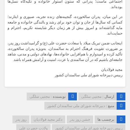
اجتماعی ماست؛ پدرانی که ستون استوار خانواده و تکیه‌گاه نسل‌ها
بوده‌اند.
در این میان، پدران سالخورده، گنجینه‌های زنده تجربه، صبوری و ایثارند؛
کسانی که سال‌ها از جان و توان خود برای رشد و بالندگی خانواده و جامعه
مایه گذاشته‌اند و امروز بیش از هر زمان دیگر شایسته تکریم، احترام و
حمایت‌اند.
اینجانب ضمن تبریک میلاد با سعادت حضرت علی (ع) و گرامیداشت روز پدر،
بر ضرورت تقویت فرهنگ احترام به سالمندان، به‌ویژه پدران سالخورده،
تأکید کرده و امیدوارم با هم‌افزایی خانواده‌ها، نهادهای دولتی و مدنی، شاهد
جامعه‌ای باشیم که در آن سالمندی با عزت، امنیت و آرامش همراه باشد.
مجید فولادیان
رییس دبیرخانه شورای ملی سالمندان کشور
ارسال :
مجتبی سلگی
نویسنده :
مجتبی سلگی
منبع :
دبیرخانه شورای ملی سالمندان کشور
برچسب ها
جشن روز پدر
دکتر مجید فولادیان
روز پدر
رییس دبیرخانه شورای ملی سالمندان کشور
ولادت حضرت علی