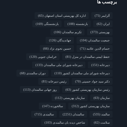
سالمندان «مهر مادران» سامن
برچسب ها
آلزایمر
(75)
اداره کل بهزیستی استان اصفهان
(65)
ایران
(62)
بازنشسته
(188)
بازنشستگی
(169)
بهزیستی
(373)
تکریم سالمندان
(106)
جمعیت سالمندان
(104)
جهاندیدگان
(126)
حسام الدین علامه
(71)
حسین نحوی نژاد
(66)
حفظ ایمنی سالمندان در منزل
(81)
خراسان جنوبی
(120)
دبیرخانه
(151)
دبیرخانه شورای ملی سالمندان
(133)
دبیرخانه شورای ملی سالمندان کشور
(110)
دوران سالمندی
(68)
دکتر سید جواد حسینی
(70)
رئیس دبیرخانه
(81)
رئیس سازمان بهزیستی کشور
(63)
روز جهانی سالمندان
(113)
سازمان
(63)
سازمان بهزیستی
(112)
سازمان بهزیستی کشور
(312)
سالخورده
(147)
سالمند
(535)
سالمندان
(2251)
سالمندی
(715)
سلامت
(62)
شاخص دیده بان سالمندی
(103)