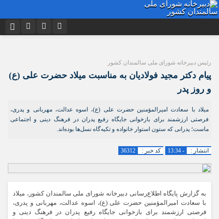
نام کاربری یا نشانی ایمیل
اینستاگرام
تلگرام
رئیس دبیرخانه شورای ملی سالمندان کشور
توییتر
ایتا
دیدگاه های ارسال شده توسط شما، پس از تایید توسط تیم مدیریت در وب
پیام دکتر مجید فولادیان به مناسبت میلاد حضرت علی (ع)
منتشر خواهد شد.
رمز عبور
آپارات
اپلیکیشن
و روز پدر
پیام هایی که حاوی تهمت یا افترا باشد منتشر نخواهد شد.
پیام هایی که به غیر از زبان فارسی یا غیر مرتبط باشد منتشر نخواهد شد.
میلاد با سعادت امیرالمؤمنین حضرت علی (ع)، اسوه عدالت، مهربانی و پدری،
فرصتی ارزشمند برای بازخوانی جایگاه رفیع پدران در فرهنگ دینی و اجتماعی
مرا به خاطر بسپار
ماست؛ پدرانی که ستون استوار خانواده و تکیه‌گاه نسل‌ها بوده‌اند.
انتشار :
- 13:34
کد خبر :
36312
به گزارش پایگاه اطلاع‌رسانی دبیرخانه شورای ملی سالمندان کشور، میلاد
با سعادت امیرالمؤمنین حضرت علی (ع)، اسوه عدالت، مهربانی و پدری،
فرصتی ارزشمند برای بازخوانی جایگاه رفیع پدران در فرهنگ دینی و