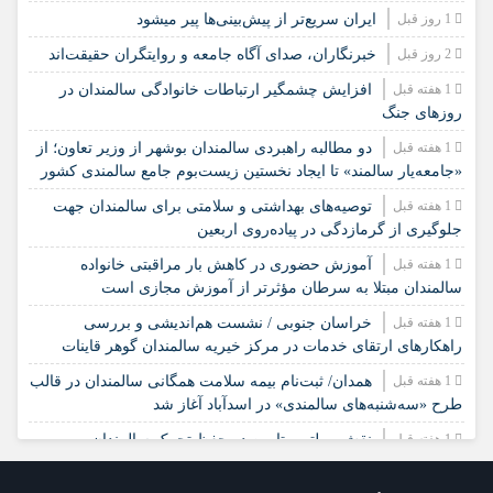
1 روز قبل
ایران سریع‌تر از پیش‌بینی‌ها پیر میشود
2 روز قبل
خبرنگاران، صدای آگاه جامعه و روایتگران حقیقت‌اند
1 هفته قبل
افزایش چشمگیر ارتباطات خانوادگی سالمندان در
روزهای جنگ
1 هفته قبل
دو مطالبه راهبردی سالمندان بوشهر از وزیر تعاون؛ از
«جامعه‌یار سالمند» تا ایجاد نخستین زیست‌بوم جامع سالمندی کشور
1 هفته قبل
️توصیه‌های بهداشتی و سلامتی برای سالمندان جهت
جلوگیری از گرمازدگی در پیاده‌روی اربعین
1 هفته قبل
آموزش حضوری در کاهش بار مراقبتی خانواده
سالمندان مبتلا به سرطان مؤثرتر از آموزش مجازی است
1 هفته قبل
خراسان جنوبی / نشست هم‌اندیشی و بررسی
راهکارهای ارتقای خدمات در مرکز خیریه سالمندان گوهر قاینات
1 هفته قبل
همدان/ ثبت‌نام بیمه سلامت همگانی سالمندان در قالب
طرح «سه‌شنبه‌های سالمندی» در اسدآباد آغاز شد
1 هفته قبل
نقش مولتی‌ویتامین در حفظ تحرک سالمندان
1 هفته قبل
همدان/ بازدید نظارتی بهزیستی ملایر از مرکز نگهداری