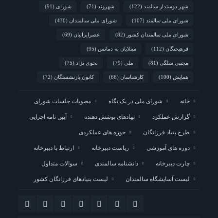
شهر دوستدار سالمند
(122)
شهروند
(71)
شورای
(91)
شورای ملی سالمند
(107)
شورای ملی سالمندان
(430)
شورای ملی سالمندان کشور
(82)
عصرایرانیان
(69)
فرهیختگان
(112)
مبتلایان به دمانس
(95)
مجتبی سلگی
(81)
ملی
(79)
نحوی نژاد
(75)
همایش
(100)
کارشناسان
(66)
کانون بازنشستگان
(72)
خانه
شورای ملی در یک نگاه
مصوبات جلسات شورای
گزارش عملکرد
نهادهای پوشش دهنده
آیین نامه اجرایی
طرح بنیاد فرزانگان
حوزه های عملکردی
دوره های آموزشی
ریاست دبیرخانه
ارتباط با دبیرخانه
چارت دبیرخانه
دانشنامه سالمندی
سوالات متداول
لیست آسایشگاه سالمندان
لیست بنیادهای فرزانگان کشور