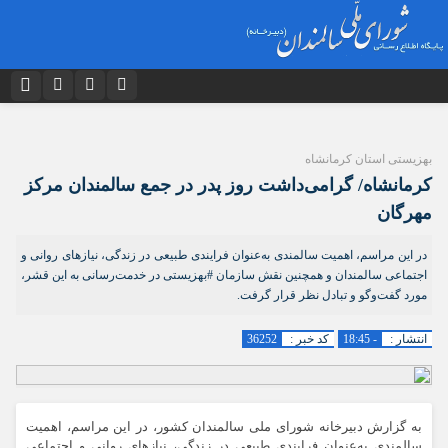
نام کاربری یا نشانی ایمیل
اینستاگرام
تلگرام
دیدگاه های ارسال شده توسط شما، پس از تایید توسط تیم مدیریت در وب
بهزیستی استان کرمانشاه
توییتر
ایتا
منتشر خواهد شد.
کرمانشاه/ گرامی‌داشت روز پدر در جمع سالمندان مرکز
پیام هایی که حاوی تهمت یا افترا باشد منتشر نخواهد شد.
رمز عبور
آپارات
اپلیکیشن
پیام هایی که به غیر از زبان فارسی یا غیر مرتبط باشد منتشر نخواهد شد.
مهرگان
در این مراسم، اهمیت سالمندی به‌عنوان فرایندی طبیعی در زندگی، نیازهای روانی و
اجتماعی سالمندان و همچنین نقش سازمان #بهزیستی در خدمت‌رسانی به این قشر،
مرا به خاطر بسپار
مورد گفت‌وگو و تبادل نظر قرار گرفت.
انتشار :
- 18:45
کد خبر :
36252
به گزارش دبیرخانه شورای ملی سالمندان کشور، در این مراسم، اهمیت
سالمندی به‌عنوان فرایندی طبیعی در زندگی، نیازهای روانی و اجتماعی