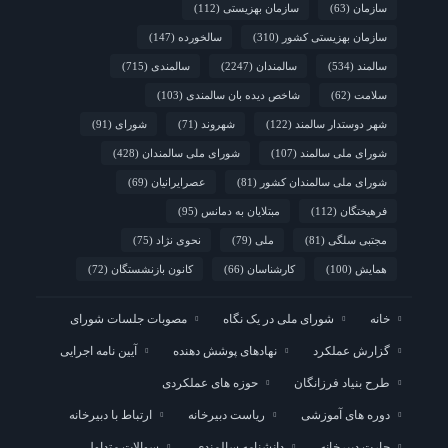
سازمان
(63)
سازمان بهزیستی
(112)
سازمان بهزیستی کشور
(310)
سالخورده
(147)
سالمند
(534)
سالمندان
(2247)
سالمندی
(715)
سلامت
(62)
شاخص دیده بان سالمندی
(103)
شهر دوستدار سالمند
(122)
شهروند
(71)
شورای
(91)
شورای ملی سالمند
(107)
شورای ملی سالمندان
(428)
شورای ملی سالمندان کشور
(81)
عصرایرانیان
(69)
فرهیختگان
(112)
مبتلایان به دمانس
(95)
مجتبی سلگی
(81)
ملی
(79)
نحوی نژاد
(75)
همایش
(100)
کارشناسان
(66)
کانون بازنشستگان
(72)
خانه
شورای ملی در یک نگاه
مصوبات جلسات شورای
گزارش عملکرد
نهادهای پوشش دهنده
آیین نامه اجرایی
طرح بنیاد فرزانگان
حوزه های عملکردی
دوره های آموزشی
ریاست دبیرخانه
ارتباط با دبیرخانه
چارت دبیرخانه
دانشنامه سالمندی
سوالات متداول