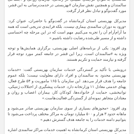
سالمندان و همچنین نقش سازمان #بهزیستی در خدمت‌رسانی به این قشر،
مورد گفت‌وگو و تبادل نظر قرار گرفت.
مدیرکل بهزیستی استان کرمانشاه در گفت‌وگو با حاضران، عنوان کرد:
«ورود به دوران سالمندی بیماری نیست، بلکه فرایندی تدریجی است که همه
ما آرام‌آرام آن را تجربه می‌کنیم. مهم است که در این مرحله چه احساسی
داشته و از مسیر طی‌شده رضایت داشته باشیم.»
وی افزود: یکی از برنامه‌های اصلی بهزیستی، برگزاری همایش‌ها و توجه
ویژه به #سالمندان است، زیرا این قشر در جامعه کمتر مورد توجه قرار
گرفته و نیازمند حمایت و تکریم هستند.
درویشی با تأکید بر گستردگی خدمات سازمان بهزیستی گفت: «خدمات
بهزیستی محدود به سالمندان و افراد دارای معلولیت نیست؛ بلکه عموم
جامعه را هدف قرار می‌دهد. این سازمان با ۱۶۵ ماموریت و ۵۴ طرح فعال،
پهنای خدمتی معادل ۱۱ وزارتخانه دارد. خدمات پیشگیری از اختلالات ژنتیکی،
توانبخشی، حمایت از خانواده‌ها، کودکان کار، بیماران اعصاب و روان و
معتادان متجاهر نمونه‌ای از گستردگی فعالیت‌هاست.»
وی افزود: «مجوزهای بسیاری از سوی سازمان بهزیستی صادر می‌شود و
ماهانه حدود ۳ هزار و ۵۰۰ میلیارد تومان به مراکز مختلف پرداخت می‌شود تا
بتوانیم دامنه خدمات را به جامعه هدف گسترش دهیم.»
مدیرکل بهزیستی استان کرمانشاه به اهمیت خدمات مراکز سالمندی اشاره