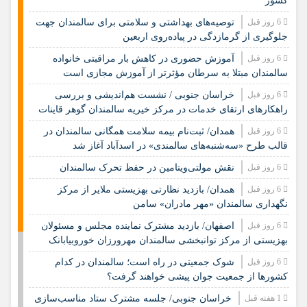
کشور
6 روز قبل
️توصیه‌های بهداشتی و سلامتی برای سالمندان جهت
جلوگیری از گرمازدگی در پیاده‌روی اربعین
6 روز قبل
آموزش حضوری در کاهش بار مراقبتی خانواده
سالمندان مبتلا به سرطان مؤثرتر از آموزش مجازی است
6 روز قبل
خراسان جنوبی / نشست هم‌اندیشی و بررسی
راهکارهای ارتقای خدمات در مرکز خیریه سالمندان گوهر قاینات
6 روز قبل
همدان/ ثبت‌نام بیمه سلامت همگانی سالمندان در
قالب طرح «سه‌شنبه‌های سالمندی» در اسدآباد آغاز شد
6 روز قبل
نقش مولتی‌ویتامین در حفظ تحرک سالمندان
6 روز قبل
همدان/ بازدید نظارتی بهزیستی ملایر از مرکز
نگهداری سالمندان «مهر مادران» سامن
6 روز قبل
اصفهان/ بازدید مشترک نماینده مجلس و مسئولان
بهزیستی از مرکز توانبخشی سالمندان مهرورزان خوروبیابانک
6 روز قبل
شوک جمعیتی در راه است؛ سالمندان در کدام
کشورها از جمعیت جوان پیشی خواهند گرفت؟
1 هفته قبل
خراسان جنوبی/ جلسه مشترک ستاد مناسب‌سازی