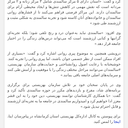
کرد و گفت: «استان دارای ۵ مرکز سالمندی شامل ۳ مرکز زنانه و ۲ مرکز
مردانه است که نقش مهمی در کاهش تنش‌ها و ایجاد محیطی آرام برای
سالمندان دارند. این مراکز فرصتی فراهم می‌کنند تا از فشارهای روانی
سالمندان و خانواده‌های آنان کاسته شود و تجربه سالمندی به شکلی مثبت و
ارزشمند طی شود.»
وی افزود: «سالمندی نباید به‌عنوان درد و رنج تلقی شود؛ بلکه تجربه‌ای
گرانبها و کتابی ارزشمند است که می‌تواند درس‌های زندگی را در اختیار
جامعه قرار دهد.»
درویشی همچنین به موضوع پیری روانی اشاره کرد و گفت: «بسیاری از
افراد ممکن است از نظر جسمی جوان باشند، اما پیری روانی را تجربه کنند.
خوشبختانه با رعایت اصول روانشناختی و حمایت‌های سازمان بهزیستی،
#سالمندان می‌توانند مراحل مختلف زندگی را با موفقیت و آرامش طی کنند
و سرمایه‌های اصلی جامعه باقی بمانند.»
وی در پایان سخنان خود بر تلاش سازمان بهزیستی برای برگزاری
برنامه‌های شاد، مفرح و بازدیدهای مکرر در حوزه سالمندی تأکید کرد و
گفت: «با همکاری کارشناسان توانمند بهزیستی، دین خود را به این قشر
معزز ادا خواهیم کرد و امیدواریم سالمندی در جامعه ما به تجربه‌ای ارزشمند
و قابل احترام تبدیل شود.»
برای پیوستن به کانال اداره‌کل بهزیستی استان کرمانشاه در پیام‌رسان ایتا،
اینجا
را لمس کنید.