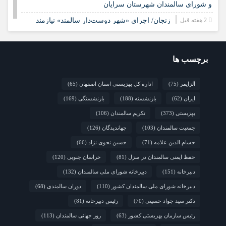
و شورای سالمندان شهرستان سرایان
2 هفته قبل
زنجان/ اجرای «شهر دوست‌دار سالمند» نیازمند
مشارکت همه دستگاه‌هاست
2 هفته قبل
نشست تخصصی مدل جامعه‌محور تقویت جوامع
محلی و مشارکت اجتماعی
برچسب ها
2 هفته قبل
چشم‌انداز راهبردی صندوق جمعیت ملل متحد در
آلزایمر
(75)
اداره کل بهزیستی استان اصفهان
(65)
مورد چگونگی مشارکت رویکردهای جامعه‌محور در سالمندی سالم
ایران
(62)
بازنشسته
(188)
بازنشستگی
(169)
2 هفته قبل
فارس/ سه‌گانه افتتاح مراکز سالمندان در هفته
بهزیستی؛ پاسداشت مقام مادربزرگ‌ها و پدربزرگ‌ها
بهزیستی
(373)
تکریم سالمندان
(106)
جمعیت سالمندان
(103)
جهاندیدگان
(126)
حسام الدین علامه
(71)
حسین نحوی نژاد
(66)
حفظ ایمنی سالمندان در منزل
(81)
خراسان جنوبی
(120)
دبیرخانه
(151)
دبیرخانه شورای ملی سالمندان
(132)
دبیرخانه شورای ملی سالمندان کشور
(110)
دوران سالمندی
(68)
دکتر سید جواد حسینی
(70)
رئیس دبیرخانه
(81)
رئیس سازمان بهزیستی کشور
(63)
روز جهانی سالمندان
(113)